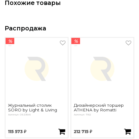
Похожие товары
Подбор, производство и комплектация по вашему диз
Все категории товаров
Бренды
Распродажа
Реализованные проекты
%
%
Журнальный столик
Дизайнерский торшер
SORO by Light & Living
ATHENA by Romatti
Артикул: OSZ3546
Артикул: T662
115 573 ₽
212 715 ₽