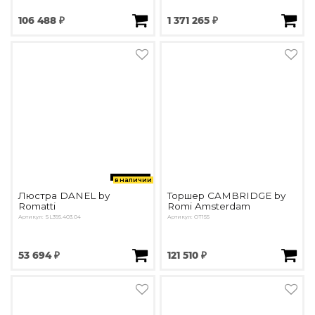
106 488 ₽
1 371 265 ₽
в наличии
Люстра DANEL by
Торшер CAMBRIDGE by
Romatti
Romi Amsterdam
Артикул: SL395.403.04
Артикул: OT155
53 694 ₽
121 510 ₽