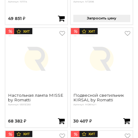
Артикул: N11114
Артикул: NT2698
49 851 ₽
Запросить цену
%
%
ХИТ
ХИТ
Настольная лампа MISSE
Подвесной светильник
by Romatti
KIRSAL by Romatti
Артикул: 63013/250
Артикул: MD8142-1
68 382 ₽
30 407 ₽
%
%
ХИТ
ХИТ