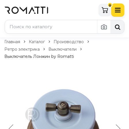
0
Каталог Romatti
Главная
Каталог
Производство
Ретро электрика
Выключатели
Свет и освещение
Выключатель Лонжин by Romatti
По типу
Подвесные светильники
Люстры
Потолочные светильники
Бра и настенные светильники
Настольные лампы
Торшеры
Технический свет
Уличное освещение
Комплектующие