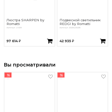
Люстра SHARPEN by
Подвесной светильник
Romatti
REDGI by Romatti
Артикул: L11299
Артикул: 20234/20235
97 614 ₽
42 935 ₽
Вы просматривали
%
%