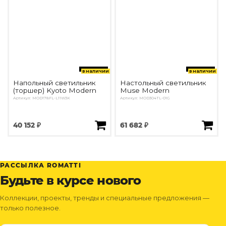
в наличии
в наличии
Напольный светильник
Настольный светильник
(торшер) Kyoto Modern
Muse Modern
Артикул: MOD178FL-L11W3K
Артикул: MOD304TL-01G
40 152 ₽
61 682 ₽
РАССЫЛКА ROMATTI
Будьте в курсе нового
Коллекции, проекты, тренды и специальные предложения —
только полезное.