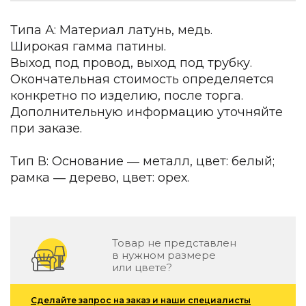
Детская мебель
Уличная и садовая мебель
Типа А: Материал латунь, медь.
Фитнес и wellness-оборудование
Широкая гамма патины.
Коллекции
Выход под провод, выход под трубку.
ROOM — Modern
Окончательная стоимость определяется
INTERRA — Soft Modern
конкретно по изделию, после торга.
ARTOPIA — Mid-Century
Дополнительную информацию уточняйте
DAYZ — Ethno
при заказе.
Все коллекции мебели
Тип В: Основание ― металл, цвет: белый;
Подбор, производство и комплектация по вашему диз
рамка ― дерево, цвет: орех.
Декор
По типу
Для кухни
Товар не представлен
Предметы интерьера
в нужном размере
или цвете?
Зеркала
Вентиляторы
Ковры
Сделайте запрос на заказ и наши специалисты