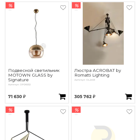
%
%
Подвесной светильник
Люстра ACROBAT by
MOTOWN GLASS by
Romatti Lighting
Signature
Артикул: OL2493
Артикул: OPD6532
71 630 ₽
305 762 ₽
%
%