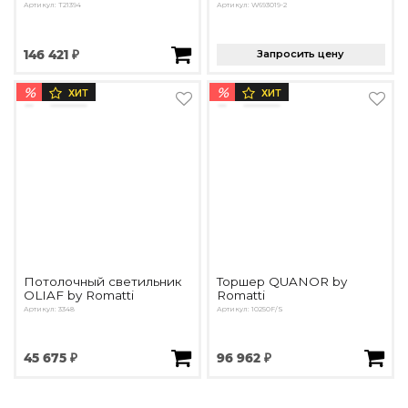
Артикул: T21394
Артикул: W693019-2
146 421 ₽
Запросить цену
%
%
ХИТ
ХИТ
Потолочный светильник
Торшер QUANOR by
OLIAF by Romatti
Romatti
Артикул: 3348
Артикул: 10250F/S
45 675 ₽
96 962 ₽