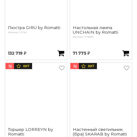
Люстра GIRU by Romatti
Настольная лампа
UNCHAIN by Romatti
Артикул: L11142
Артикул: NT8069
132 719 ₽
71 775 ₽
%
%
ХИТ
ХИТ
Торшер LORREYN by
Настенный светильник
Romatti
(Бра) SKARAB by Romatti