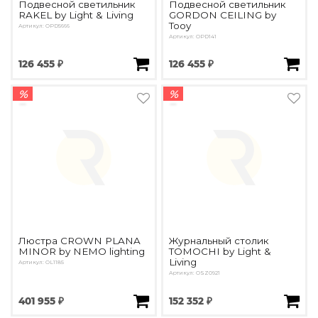
Подвесной светильник
Подвесной светильник
RAKEL by Light & Living
GORDON CEILING by
Tooy
Артикул: OPD5666
Артикул: OPD141
126 455 ₽
126 455 ₽
%
%
Люстра CROWN PLANA
Журнальный столик
MINOR by NEMO lighting
TOMOCHI by Light &
Living
Артикул: OL1185
Артикул: OSZ0921
401 955 ₽
152 352 ₽