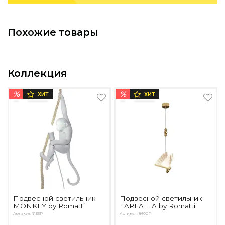
Подбор, производство и комплектация по вашему диз
Все категории товаров
Похожие товары
Бренды
Реализованные проекты
Коллекция
%
%
ХИТ
ХИТ
Подвесной светильник
Подвесной светильник
MONKEY by Romatti
FARFALLA by Romatti
Артикул: 9133P
Артикул: 8600P