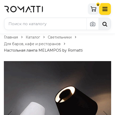
0
Каталог Romatti
Главная
Каталог
Светильники
Для баров, кафе и ресторанов
Свет и освещение
Настольная лампа MELAMPOS by Romatti
По типу
Подвесные светильники
Люстры
Потолочные светильники
Бра и настенные светильники
Настольные лампы
Торшеры
Технический свет
Уличное освещение
Комплектующие