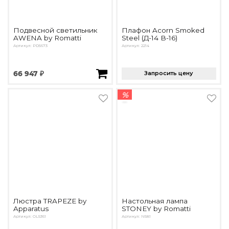
Подвесной светильник
Плафон Acorn Smoked
AWENA by Romatti
Steel (Д-14 В-16)
Артикул: PD5673
Артикул: 2214
66 947 ₽
Запросить цену
%
Люстра TRAPEZE by
Настольная лампа
Apparatus
STONEY by Romatti
Артикул: OL5361
Артикул: N581