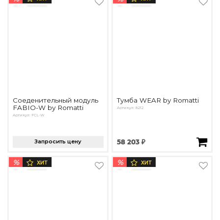
Соеденительный модуль
Тумба WEAR by Romatti
FABIO-W by Romatti
Артикул: 8212
Артикул: FCL-W
Запросить цену
58 203 ₽
%
%
ХИТ
ХИТ