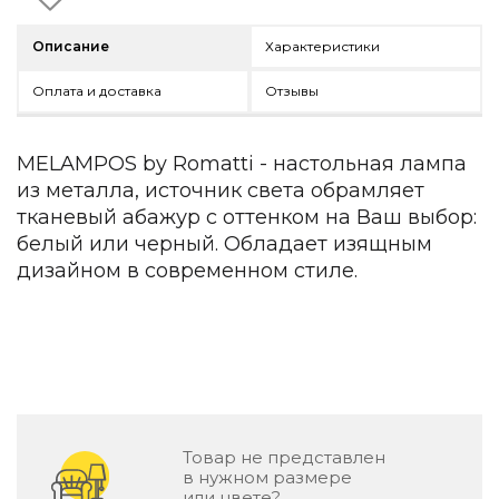
Детская мебель
Уличная и садовая мебель
Описание
Характеристики
Фитнес и wellness-оборудование
Коллекции
Оплата и доставка
Отзывы
ROOM — Modern
INTERRA — Soft Modern
MELAMPOS by Romatti - настольная лампа
ARTOPIA — Mid-Century
из металла, источник света обрамляет
DAYZ — Ethno
тканевый абажур с оттенком на Ваш выбор:
Все коллекции мебели
белый или черный. Обладает изящным
Подбор, производство и комплектация по вашему диз
дизайном в современном стиле.
Декор
По типу
Для кухни
Предметы интерьера
Зеркала
Товар не представлен
Вентиляторы
в нужном размере
Ковры
или цвете?