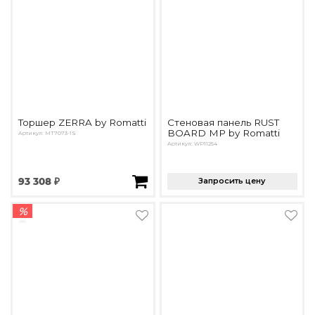
Торшер ZERRA by Romatti
Стеновая панель RUST
BOARD MP by Romatti
Артикул: MT7073-1S
Артикул: WP11254
93 308 ₽
Запросить цену
%