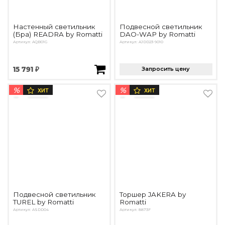
Настенный светильник
Подвесной светильник
(Бра) READRA by Romatti
DAO-WAP by Romatti
Артикул: AQB01G
Артикул: AJDD23-9010
15 791 ₽
Запросить цену
%
%
ХИТ
ХИТ
Подвесной светильник
Торшер JAKERA by
TUREL by Romatti
Romatti
Артикул: ASDD04
Артикул: 8873F