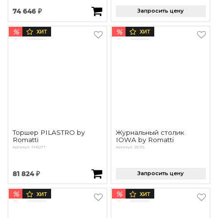
74 646 ₽
Запросить цену
%
%
ХИТ
ХИТ
Торшер PILASTRO by
Журнальный столик
Romatti
IOWA by Romatti
Артикул: TH527T
Артикул: DC115
81 824 ₽
Запросить цену
%
%
ХИТ
ХИТ