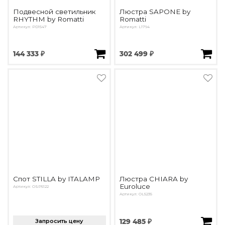
Подвесной светильник
Люстра SAPONE by
RHYTHM by Romatti
Romatti
Артикул: PD1547
Артикул: L1794
144 333 ₽
302 499 ₽
Спот STILLA by ITALAMP
Люстра CHIARA by
Euroluce
Артикул: OSP5122
Артикул: OL5235
Запросить цену
129 485 ₽