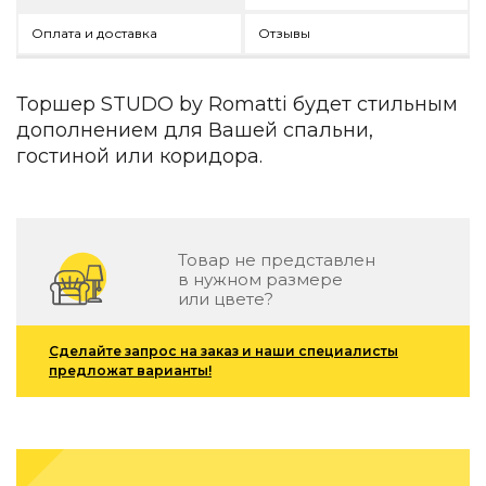
Детская мебель
Оплата и доставка
Отзывы
Уличная и садовая мебель
Фитнес и wellness-оборудование
Коллекции
Торшер STUDO by Romatti будет стильным
ROOM — Modern
дополнением для Вашей спальни,
INTERRA — Soft Modern
гостиной или коридора.
ARTOPIA — Mid-Century
DAYZ — Ethno
Все коллекции мебели
Подбор, производство и комплектация по вашему диз
Товар не представлен
в нужном размере
Декор
или цвете?
По типу
Сделайте запрос на заказ и наши специалисты
предложат варианты!
Для кухни
Предметы интерьера
Зеркала
Вентиляторы
Ковры