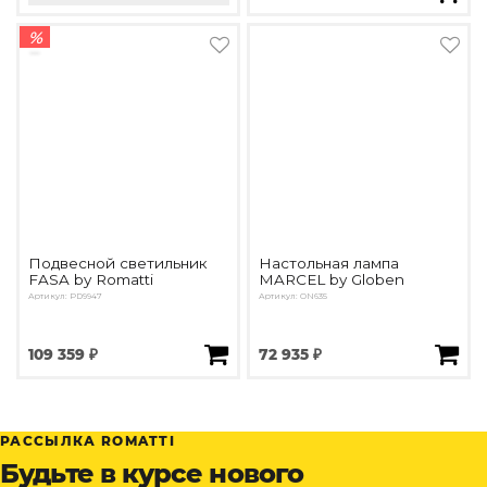
%
Подвесной светильник
Настольная лампа
FASA by Romatti
MARCEL by Globen
Артикул: PD9947
Артикул: ON635
109 359 ₽
72 935 ₽
РАССЫЛКА ROMATTI
Будьте в курсе нового