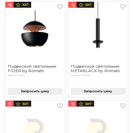
Подбор, производство и комплектация по вашему диз
%
%
ХИТ
ХИТ
Все категории товаров
Бренды
Реализованные проекты
Подвесной светильник
Подвесной светильник
FIDER by Romatti
METABLACK by Romatti
Артикул: 9064
Артикул: 10704P
Запросить цену
Запросить цену
%
%
ХИТ
ХИТ