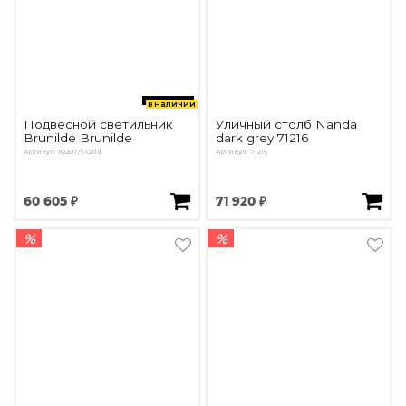
в наличии
Подвесной светильник
Уличный столб Nanda
Brunilde Brunilde
dark grey 71216
Артикул: 10207/6 Gold
Артикул: 71216
60 605 ₽
71 920 ₽
%
%