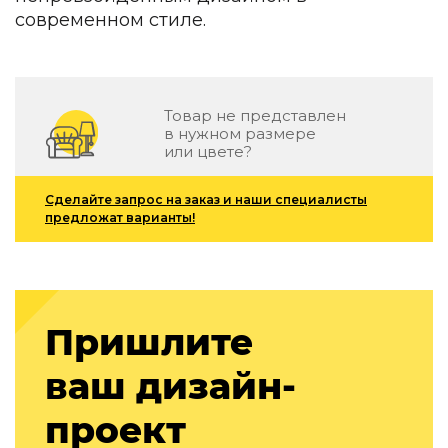
Детская мебель
современном стиле.
Уличная и садовая мебель
Фитнес и wellness-оборудование
Коллекции
ROOM — Modern
Товар не представлен
в нужном размере
INTERRA — Soft Modern
или цвете?
ARTOPIA — Mid-Century
DAYZ — Ethno
Все коллекции мебели
Сделайте запрос на заказ и наши специалисты
предложат варианты!
Подбор, производство и комплектация по вашему диз
Декор
По типу
Пришлите
Для кухни
Предметы интерьера
ваш дизайн-
Зеркала
Вентиляторы
проект
Ковры