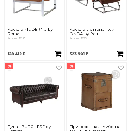
Подбор, производство и комплектация по вашему диз
Все категории товаров
Бренды
Реализованные проекты
Кресло MUDERNU by
Кресло с оттоманкой
Romatti
ONDA by Romatti
Артикул: AC133
Артикул: AC206
128 412 ₽
323 901 ₽
%
%
Диван BURGHESE by
Прикроватная тумбочка