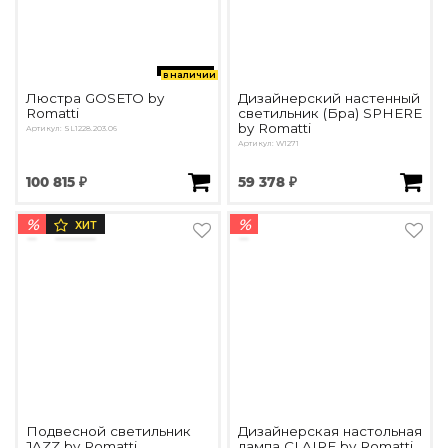
в наличии
Люстра GOSETO by
Дизайнерский настенный
Romatti
светильник (Бра) SPHERE
by Romatti
Артикул: SL1228.203.06
Артикул: W1271
100 815 ₽
59 378 ₽
%
%
ХИТ
Подвесной светильник
Дизайнерская настольная
JAZZ by Romatti
лампа CLAIRE by Romatti