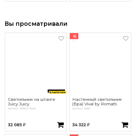
Вы просматривали
%
в наличии
Светильник на штанге
Настенный светильник
Juicy Juicy
(Бра) Vival by Romatti
Артикул: 10310/M Black
Артикул: W282
32 085 ₽
34 322 ₽