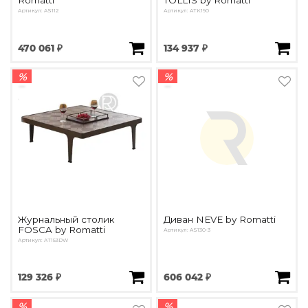
Romatti
TOLLIS by Romatti
Артикул: AS112
Артикул: ATK190
470 061 ₽
134 937 ₽
%
%
Журнальный столик
Диван NEVE by Romatti
FOSCA by Romatti
Артикул: AS130-3
Артикул: AT153DW
129 326 ₽
606 042 ₽
%
%