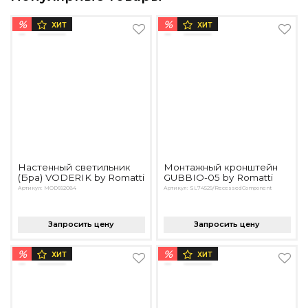
%
%
ХИТ
ХИТ
Настенный светильник
Монтажный кронштейн
(Бра) VODERIK by Romatti
GUBBIO-05 by Romatti
Артикул: MOD692084
Артикул: SL74529/RecessedComponent
Запросить цену
Запросить цену
%
%
ХИТ
ХИТ