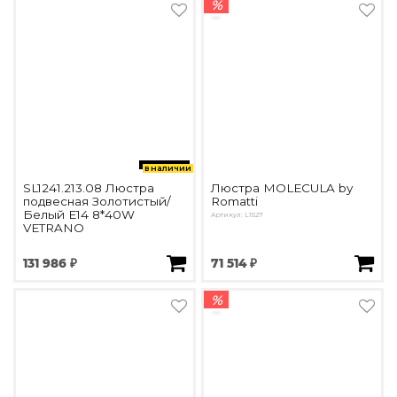
%
в наличии
SL1241.213.08 Люстра
Люстра MOLECULA by
подвесная Золотистый/
Romatti
Белый E14 8*40W
Артикул: L1527
VETRANO
131 986 ₽
71 514 ₽
%