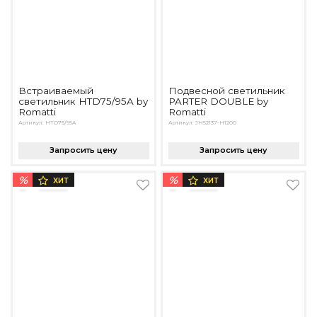
Встраиваемый
Подвесной светильник
светильник HTD75/95A by
PARTER DOUBLE by
Romatti
Romatti
Артикул: HTD75/95A
Артикул: JH52137-H1200
Запросить цену
Запросить цену
%
%
ХИТ
ХИТ