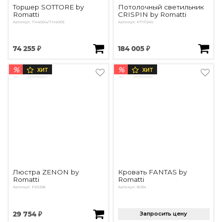
Торшер SOTTORE by
Потолочный светильник
Romatti
CRISPIN by Romatti
Артикул: TH4004/TH4005
Артикул: PT111249
74 255 ₽
184 005 ₽
%
%
ХИТ
ХИТ
Люстра ZENON by
Кровать FANTAS by
Romatti
Romatti
Артикул: PD1298
Артикул: 8034
29 754 ₽
Запросить цену