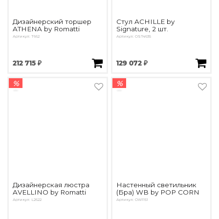
Дизайнерский торшер
Стул ACHILLE by
ATHENA by Romatti
Signature, 2 шт.
Артикул: T662
Артикул: OST4635
212 715 ₽
129 072 ₽
%
%
Дизайнерская люстра
Настенный светильник
AVELLINO by Romatti
(Бра) WB by POP CORN
Артикул: L2622
Артикул: OW1151