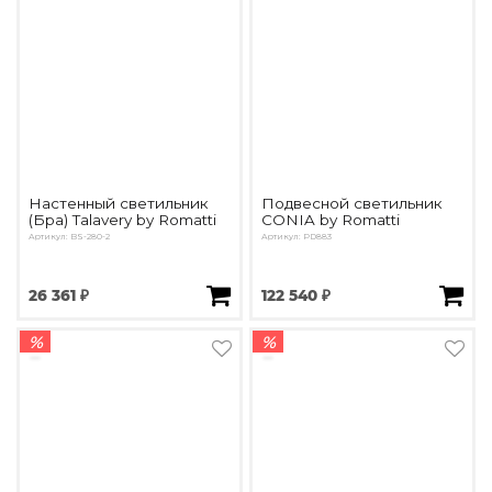
Настенный светильник
Подвесной светильник
(Бра) Talavery by Romatti
CONIA by Romatti
Артикул: BS-280-2
Артикул: PD883
26 361 ₽
122 540 ₽
%
%