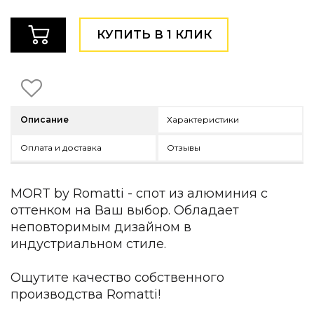
Детская мебель
Уличная и садовая мебель
КУПИТЬ В 1 КЛИК
Фитнес и wellness-оборудование
Коллекции
ROOM — Modern
INTERRA — Soft Modern
ARTOPIA — Mid-Century
Описание
Характеристики
DAYZ — Ethno
Все коллекции мебели
Оплата и доставка
Отзывы
Подбор, производство и комплектация по вашему диз
Декор
MORT by Romatti - спот из алюминия с
оттенком на Ваш выбор. Обладает
По типу
неповторимым дизайном в
индустриальном стиле.
Для кухни
Предметы интерьера
Зеркала
Ощутите качество собственного
Вентиляторы
производства Romatti!
Ковры