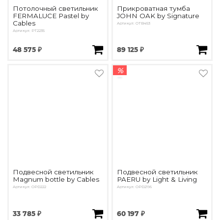
Потолочный светильник
Прикроватная тумба
FERMALUCE Pastel by
JOHN OAK by Signature
Cables
Артикул: OTB453
Артикул: PT2235
48 575 ₽
89 125 ₽
%
Подвесной светильник
Подвесной светильник
Magnum bottle by Cables
PAERU by Light & Living
Артикул: OPD222
Артикул: OPD2196
33 785 ₽
60 197 ₽