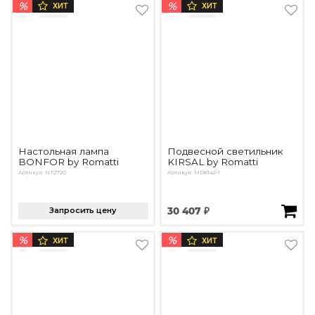
%
%
ХИТ
ХИТ
Настольная лампа
Подвесной светильник
BONFOR by Romatti
KIRSAL by Romatti
Артикул: NT2720
Артикул: MD8142-1
Запросить цену
30 407 ₽
%
%
ХИТ
ХИТ