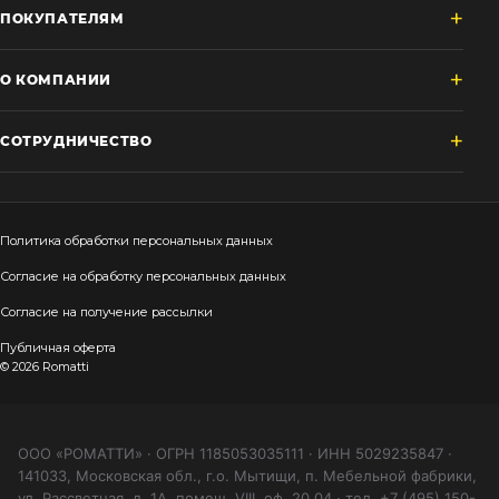
ПОКУПАТЕЛЯМ
О КОМПАНИИ
СОТРУДНИЧЕСТВО
Политика обработки персональных данных
Согласие на обработку персональных данных
Согласие на получение рассылки
Публичная оферта
© 2026 Romatti
ООО «РОМАТТИ» · ОГРН 1185053035111 · ИНН 5029235847 ·
141033, Московская обл., г.о. Мытищи, п. Мебельной фабрики,
ул. Рассветная, д. 1А, помещ. VIII, оф. 20.04 · тел. +7 (495) 150-