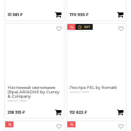
31 581 ₽
170 955 ₽
%
ХИТ
Настенный светильник
Люстра FEL by Romatti
(Бра) ARIADNE by Currey
Артикул: TH2010
& Company
Артикул: OW285
218 515 ₽
112 622 ₽
%
%