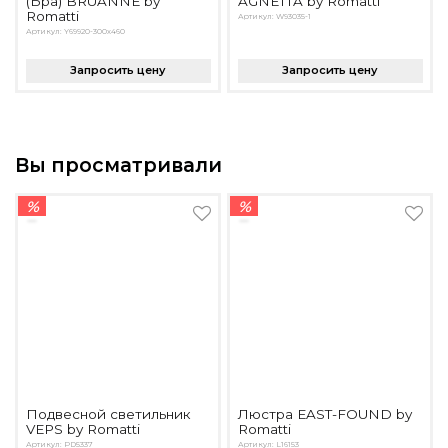
(Бра) BRUANNE by
AGNETTA by Romatti
Romatti
Артикул: W93035-1
Артикул: Y69920-300x460
Запросить цену
Запросить цену
Вы просматривали
%
%
Подвесной светильник
Люстра EAST-FOUND by
VEPS by Romatti
Romatti
Артикул: PD5337
Артикул: L16153