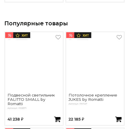
Популярные товары
%
%
ХИТ
ХИТ
Подвесной светильник
Потолочное крепление
FALITTO SMALL by
JUKES by Romatti
Romatti
Артикул: PK1127
Артикул: PD3371
41 238 ₽
22 185 ₽