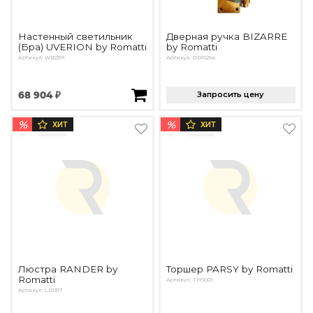
Настенный светильник
Дверная ручка BIZARRE
(Бра) UVERION by Romatti
by Romatti
Артикул: WB2391
Артикул: DD16294
68 904 ₽
Запросить цену
%
%
ХИТ
ХИТ
Люстра RANDER by
Торшер PARSY by Romatti
Romatti
Артикул: TH6001
Артикул: LD1317