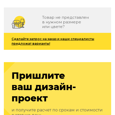
Зеленые стены
Дизайнерские кальяны
Подбор, производство и комплектация по вашему диз
Товар не представлен
в нужном размере
Сантехника и инженерия
или цвете?
Дизайнерские ванны
Подбор, производство и комплектация по вашему диз
Сделайте запрос на заказ и наши специалисты
предложат варианты!
Отделка и ремонт
Стены
Акустические панели
Пришлите
Стеновые декоративные панели
для террас
ваш дизайн-
Террасные и фасадные системы
Биоклиматические перголы
проект
Камень
Изделия из натурального мрамора и камня
и получите расчет по срокам и стоимости
Светящийся камень