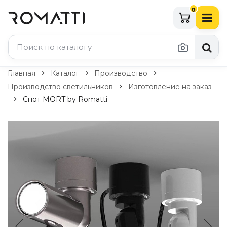
0
Каталог Romatti
Главная
Каталог
Производство
Производство светильников
Изготовление на заказ
Свет и освещение
Спот MORT by Romatti
По типу
Подвесные светильники
Люстры
Потолочные светильники
Бра и настенные светильники
Настольные лампы
Торшеры
Технический свет
Уличное освещение
Комплектующие