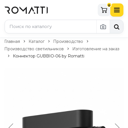
0
Каталог Romatti
Главная
Каталог
Производство
Производство светильников
Изготовление на заказ
Свет и освещение
Коннектор GUBBIO-06 by Romatti
По типу
Подвесные светильники
Люстры
Потолочные светильники
Бра и настенные светильники
Настольные лампы
Торшеры
Технический свет
Уличное освещение
Комплектующие