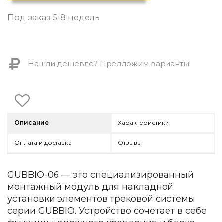
Контемпорари
Производство архитектурного и декоративного осве
Под заказ 5-8 недель
Мебель
По типу
Нашли дешевле? Предложим варианты!
Стулья
Столы и столики
Мягкая мебель
Кровати и матрасы
Комоды и тумбы
Описание
Характеристики
Полки и стеллажи
Консоли
Оплата и доставка
Отзывы
Мебель по назначению
Мебель для HoReCa
Производство мебели на заказ Romatti
GUBBIO-06 — это специализированный
Корпусная мебель на заказ
монтажный модуль для накладной
Шкафы и гардеробные на заказ
установки элементов трековой системы
Мебель для ванной
серии GUBBIO. Устройство сочетает в себе
Офисная мебель