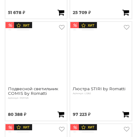
51 678 ₽
25 709 ₽
%
%
ХИТ
ХИТ
Подвесной светильник
Люстра STIRI by Romatti
COMIS by Romatti
Артикул: L1282
Артикул: PD11129
80 388 ₽
97 223 ₽
%
%
ХИТ
ХИТ