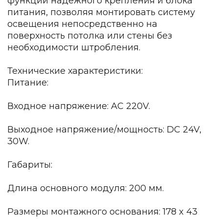
функции надежного крепления и блока
Детская мебель
питания, позволяя монтировать систему
Уличная и садовая мебель
освещения непосредственно на
Фитнес и wellness-оборудование
поверхность потолка или стены без
Коллекции
необходимости штробления.
ROOM — Modern
INTERRA — Soft Modern
Технические характеристики:
ARTOPIA — Mid-Century
Питание:
DAYZ — Ethno
Все коллекции мебели
Входное напряжение: AC 220V.
Подбор, производство и комплектация по вашему диз
Выходное напряжение/мощность: DC 24V,
Декор
30W.
По типу
Габариты:
Для кухни
Предметы интерьера
Длина основного модуля: 200 мм.
Зеркала
Вентиляторы
Размеры монтажного основания: 178 x 43
Ковры