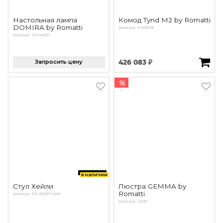
Настольная лампа
Комод Tynd M2 by Romatti
DOMIRA by Romatti
Артикул: KM3078
Артикул: N11140011
Запросить цену
426 083 ₽
%
в наличии
Стул Хейли
Люстра GEMMA by
Romatti
Артикул: SE-20007-OAK
Артикул: L5132