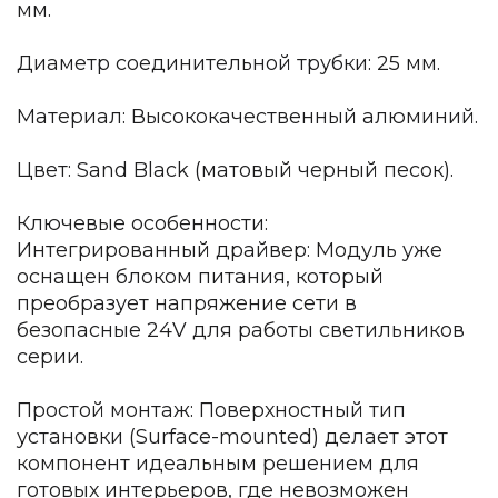
мм.
Зеленые стены
Дизайнерские кальяны
Подбор, производство и комплектация по вашему диз
Диаметр соединительной трубки: 25 мм.
Сантехника и инженерия
Материал: Высококачественный алюминий.
Дизайнерские ванны
Цвет: Sand Black (матовый черный песок).
Подбор, производство и комплектация по вашему диз
Отделка и ремонт
Ключевые особенности:
Интегрированный драйвер: Модуль уже
Стены
оснащен блоком питания, который
Акустические панели
преобразует напряжение сети в
Стеновые декоративные панели
безопасные 24V для работы светильников
для террас
серии.
Террасные и фасадные системы
Биоклиматические перголы
Простой монтаж: Поверхностный тип
Камень
установки (Surface-mounted) делает этот
компонент идеальным решением для
Изделия из натурального мрамора и камня
готовых интерьеров, где невозможен
Светящийся камень