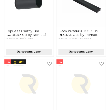
Торцевая заглушка
Блок питания MOBIUS
GUBBIO-08 by Romatti
RECTANGLE by Romatti
Артикул: SL74529/EndCapA
Артикул: QS/RectanglePowerBox
Запросить цену
Запросить цену
%
%
ХИТ