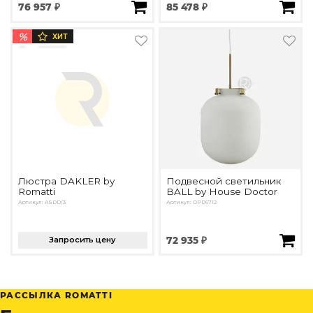
76 957 ₽
85 478 ₽
%
ХИТ
Люстра DAKLER by
Подвесной светильник
Romatti
BALL by House Doctor
Артикул: ASDD/3
Артикул: OPD6712
Запросить цену
72 935 ₽
РАССЫЛКА ROMATTI