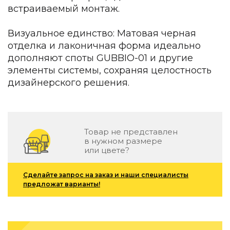
Подбор, производство и комплектация по вашему диз
встраиваемый монтаж.
Все категории товаров
Визуальное единство: Матовая черная
Бренды
отделка и лаконичная форма идеально
Реализованные проекты
дополняют споты GUBBIO-01 и другие
элементы системы, сохраняя целостность
дизайнерского решения.
Товар не представлен
в нужном размере
или цвете?
Сделайте запрос на заказ и наши специалисты
предложат варианты!