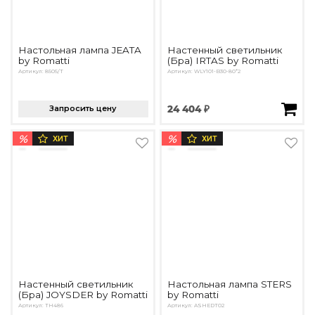
Настольная лампа JEATA
Настенный светильник
by Romatti
(Бра) IRTAS by Romatti
Артикул: 8505/T
Артикул: WLY101-B30-80*2
Запросить цену
24 404 ₽
%
%
ХИТ
ХИТ
Настенный светильник
Настольная лампа STERS
(Бра) JOYSDER by Romatti
by Romatti
Артикул: TH486
Артикул: ASHEDT02