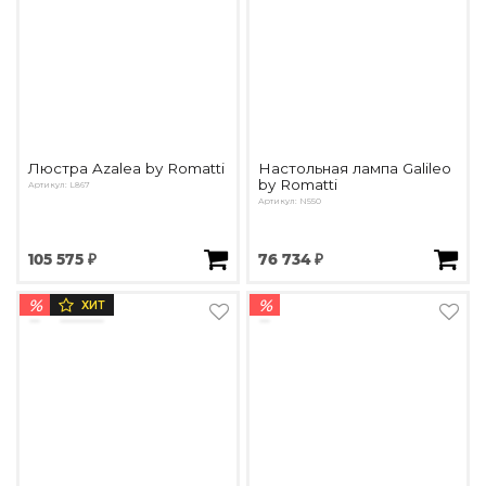
Люстра Azalea by Romatti
Настольная лампа Galileo
by Romatti
Артикул: L867
Артикул: N550
105 575 ₽
76 734 ₽
%
%
ХИТ