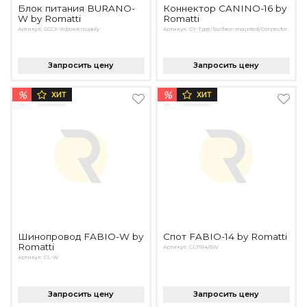
Блок питания BURANO-
Коннектор CANINO-16 by
W by Romatti
Romatti
Артикул: GCCX-W/powersupply
Артикул: CY-Type/Surface-mounted/Connector
Запросить цену
Запросить цену
%
%
ХИТ
ХИТ
Шинопровод FABIO-W by
Спот FABIO-14 by Romatti
Romatti
Артикул: CL7614/5W
Артикул: CL-W
Запросить цену
Запросить цену