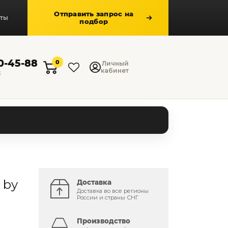
Отправить запрос на
кты
подбор
50-45-88
0
Личный
кабинет
к
 by
Доставка
Доставка во все регионы
России и страны СНГ
Производство