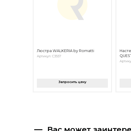
Люстра WALKERIA by Romatti
Насте
QUEST
Артикул: C3557
Артик
Запросить цену
Вас может заинтер