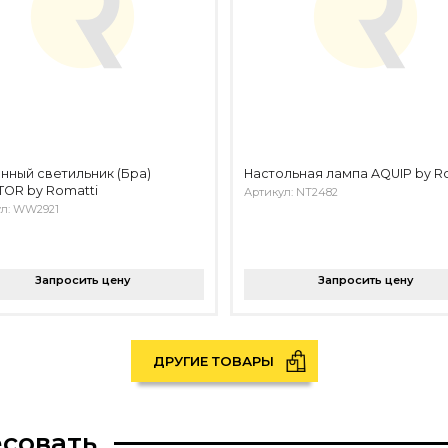
нный светильник (Бра)
Настольная лампа AQUIP by R
OR by Romatti
Артикул: NT2482
ул: WW2921
Запросить цену
Запросить цену
ДРУГИЕ ТОВАРЫ
есовать