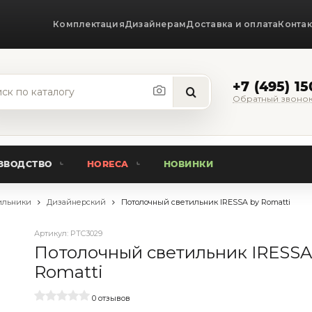
Комплектация
Дизайнерам
Доставка и оплата
Конта
+7 (495) 1
Обратный звоно
ЗВОДСТВО
HORECA
НОВИНКИ
ильники
Дизайнерский
Потолочный светильник IRESSA by Romatti
Артикул:
PTC3029
Потолочный светильник IRESSA
Romatti
0 отзывов