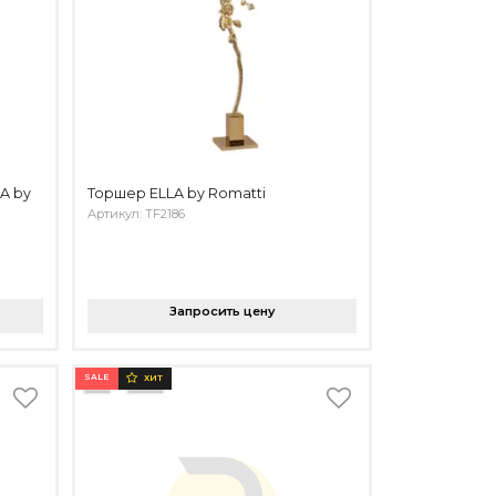
A by
Торшер ELLA by Romatti
Артикул: TF2186
Запросить цену
SALE
ХИТ