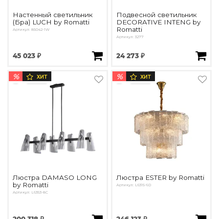
Настенный светильник
Подвесной светильник
(Бра) LUCH by Romatti
DECORATIVE INTENG by
Romatti
Артикул: 85042-1W
Артикул: 3277
45 023 ₽
24 273 ₽
%
%
ХИТ
ХИТ
Люстра DAMASO LONG
Люстра ESTER by Romatti
by Romatti
Артикул: L6315-6D
Артикул: L6353-8C
200 318 ₽
246 123 ₽