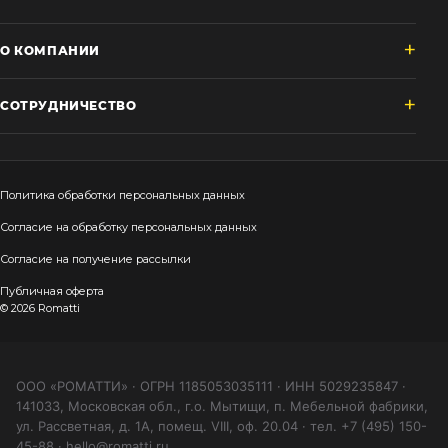
О КОМПАНИИ
СОТРУДНИЧЕСТВО
Политика обработки персональных данных
Согласие на обработку персональных данных
Согласие на получение рассылки
Публичная оферта
© 2026 Romatti
ООО «РОМАТТИ» · ОГРН 1185053035111 · ИНН 5029235847 ·
141033, Московская обл., г.о. Мытищи, п. Мебельной фабрики,
ул. Рассветная, д. 1А, помещ. VIII, оф. 20.04 · тел. +7 (495) 150-
45-88 · hello@romatti.ru