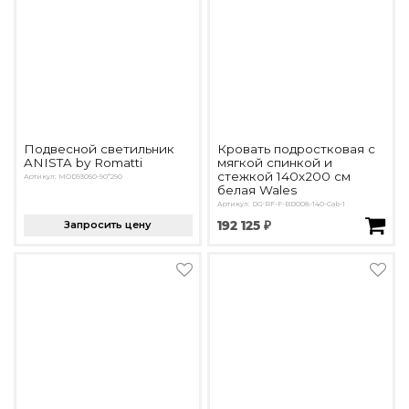
Подвесной светильник
Кровать подростковая с
ANISTA by Romatti
мягкой спинкой и
стежкой 140х200 см
Артикул: MOD93050-90*290
белая Wales
Артикул: DG-RF-F-BD008-140-Cab-1
Запросить цену
192 125 ₽