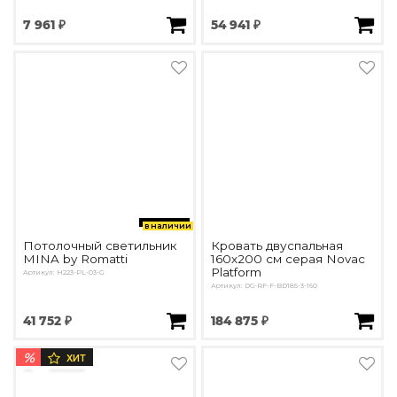
7 961 ₽
54 941 ₽
в наличии
Потолочный светильник
Кровать двуспальная
MINA by Romatti
160х200 см серая Novac
Platform
Артикул: H223-PL-03-G
Артикул: DG-RF-F-BD185-3-160
41 752 ₽
184 875 ₽
%
ХИТ