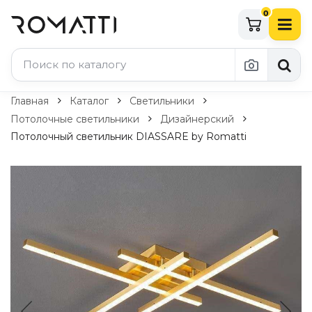
0
Каталог Romatti
Главная
Каталог
Светильники
Потолочные светильники
Дизайнерский
Свет и освещение
Потолочный светильник DIASSARE by Romatti
По типу
Подвесные светильники
Люстры
Потолочные светильники
Бра и настенные светильники
Настольные лампы
Торшеры
Технический свет
Уличное освещение
Комплектующие