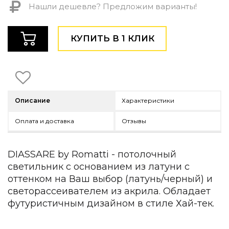
Нашли дешевле? Предложим варианты!
Детская мебель
Уличная и садовая мебель
Фитнес и wellness-оборудование
КУПИТЬ В 1 КЛИК
Коллекции
ROOM — Modern
INTERRA — Soft Modern
ARTOPIA — Mid-Century
DAYZ — Ethno
Описание
Характеристики
Все коллекции мебели
Подбор, производство и комплектация по вашему диз
Оплата и доставка
Отзывы
Декор
DIASSARE by Romatti - потолочный
По типу
светильник с основанием из латуни с
Для кухни
оттенком на Ваш выбор (латунь/черный) и
Предметы интерьера
светорассеивателем из акрила. Обладает
Зеркала
футуристичным дизайном в стиле Хай-тек.
Вентиляторы
Ковры