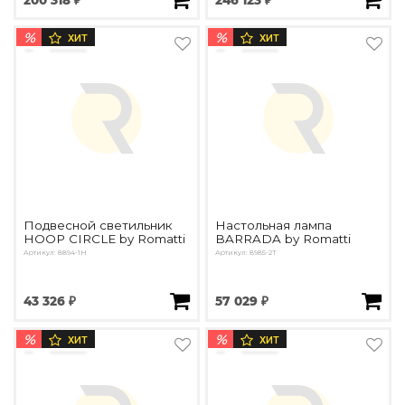
%
%
ХИТ
ХИТ
Подвесной светильник
Настольная лампа
HOOP CIRCLE by Romatti
BARRADA by Romatti
Артикул: 8894-1H
Артикул: 8985-2T
43 326 ₽
57 029 ₽
%
%
ХИТ
ХИТ