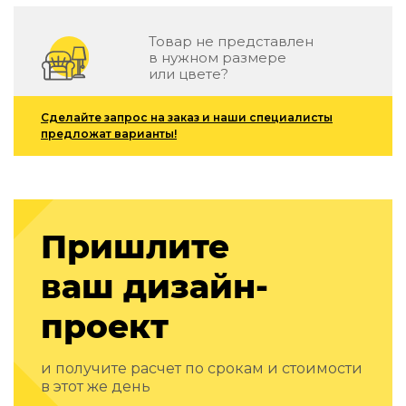
Зеленые стены
Дизайнерские кальяны
Товар не представлен
Подбор, производство и комплектация по вашему диз
в нужном размере
или цвете?
Сантехника и инженерия
Дизайнерские ванны
Сделайте запрос на заказ и наши специалисты
предложат варианты!
Подбор, производство и комплектация по вашему диз
Отделка и ремонт
Стены
Пришлите
Акустические панели
Стеновые декоративные панели
ваш дизайн-
для террас
Террасные и фасадные системы
проект
Биоклиматические перголы
Камень
и получите расчет по срокам и стоимости
Изделия из натурального мрамора и камня
в этот же день
Светящийся камень