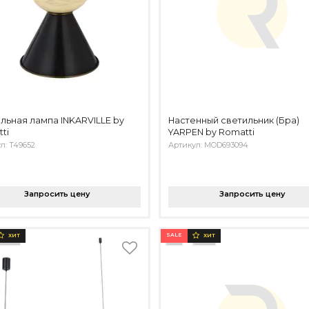
льная лампа INKARVILLE by
Настенный светильник (Бра)
ti
YARPEN by Romatti
л: T49652
Артикул: MOD693094
Запросить цену
Запросить цену
SALE
ХИТ
ХИТ