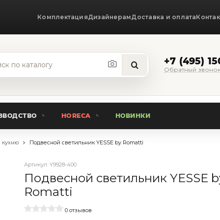
Комплектация
Дизайнерам
Доставка и оплата
Конта
+7 (495) 1
Обратный звоно
ЗВОДСТВО
HORECA
НОВИНКИ
 кухню
Подвесной светильник YESSE by Romatti
Артикул:
Y9928-400
Подвесной светильник YESSE b
Romatti
0 отзывов