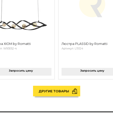
а XIOM by Romatti
Люстра PLASSID by Romatti
л: W93052-4
Артикул: L15124
Запросить цену
Запросить цену
ДРУГИЕ ТОВАРЫ