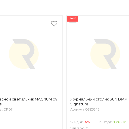
SALE
есной светильник MAGNUM by
Журнальный столик SUN DIAM 
s
Signature
л: OPD7
Артикул: OSZ3643
Скидка:
-5%
Выгода:
8 265 ₽
165 300 ₽