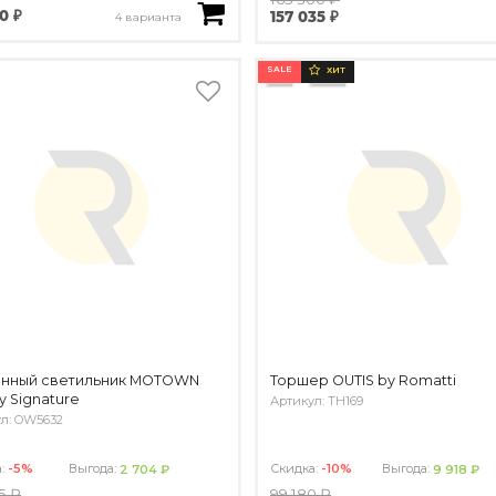
0 ₽
157 035 ₽
4 варианта
SALE
ХИТ
енный светильник MOTOWN
Торшер OUTIS by Romatti
by Signature
Артикул: TH169
л: OW5632
а:
-5%
Выгода:
Скидка:
-10%
Выгода:
2 704 ₽
9 918 ₽
5 ₽
99 180 ₽