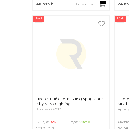
48 575 ₽
24 65
5 вариантов
SALE
SALE
Настенный светильник (Бра) TUBES
Наст
2 by NEMO lighting
MINI 
Артикул: OW869
Артику
Скидка:
-5%
Выгода:
Скидк
5 162 ₽
103 240 ₽
54 08