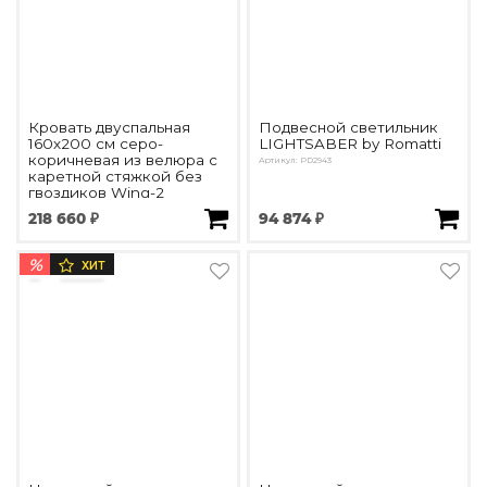
Кровать двуспальная
Подвесной светильник
160х200 см серо-
LIGHTSABER by Romatti
коричневая из велюра с
Артикул: PD2943
каретной стяжкой без
гвоздиков Wing-2
Артикул: DG-RF-F-BD002-160-Cab-10
218 660 ₽
94 874 ₽
%
ХИТ