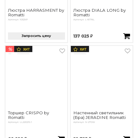
Люстра HARRASMENT by
Люстра DIALA LONG by
Romatti
Romatti
Артикул: 10329P
Артикул: L-8178L
Запросить цену
137 025 ₽
%
ХИТ
ХИТ
Торшер CRISPO by
Настенный светильник
Romatti
(Бра) JERADINE Romatti
Артикул: LL220216-1
Артикул: N-270W