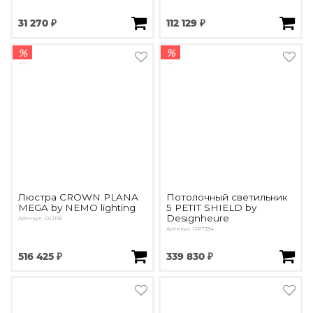
31 270 ₽
112 129 ₽
%
%
Люстра CROWN PLANA
Потолочный светильник
MEGA by NEMO lighting
5 PETIT SHIELD by
Designheure
Артикул: OL1195
Артикул: OPT334
516 425 ₽
339 830 ₽