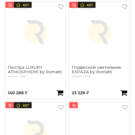
%
%
ХИТ
ХИТ
Люстра LUXURY
Подвесной светильник
ATMOSPHERE by Romatti
ENTAZA by Romatti
Артикул: L2933
Артикул: TH168
140 288 ₽
23 229 ₽
%
%
ХИТ