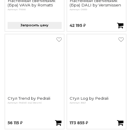
Настенный светильник
Настенный светильник
(Бра) VAVA by Romatti
(Бра) DALI by Versmissen
Артикул: 7169W
Артикул: OW59
Запросить цену
42 195 ₽
Стул Trend by Pedrali
Стул Log by Pedrali
Артикул: Pedrali 442 (Венге)
Артикул: 365/1
56 115 ₽
173 855 ₽