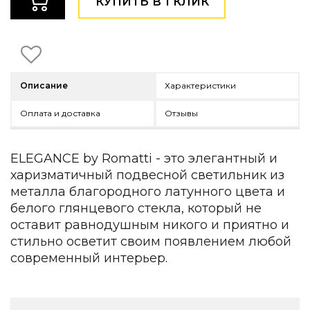
КУПИТЬ В 1 КЛИК
Детская мебель
Уличная и садовая мебель
Фитнес и wellness-оборудование
Коллекции
ROOM — Modern
Описание
Характеристики
INTERRA — Soft Modern
ARTOPIA — Mid-Century
Оплата и доставка
Отзывы
DAYZ — Ethno
Все коллекции мебели
ELEGANCE by Romatti - это элегантный и
Подбор, производство и комплектация по вашему диз
харизматичный подвесной светильник из
Декор
металла благородного латунного цвета и
белого глянцевого стекла, который не
По типу
оставит равнодушным никого и приятно и
стильно осветит своим появлением любой
Для кухни
Предметы интерьера
современный интерьер.
Зеркала
Вентиляторы
Ковры