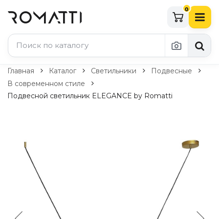
0
Каталог Romatti
Главная
Каталог
Светильники
Подвесные
В современном стиле
Свет и освещение
Подвесной светильник ELEGANCE by Romatti
По типу
Подвесные светильники
Люстры
Потолочные светильники
Бра и настенные светильники
Настольные лампы
Торшеры
Технический свет
Уличное освещение
Комплектующие