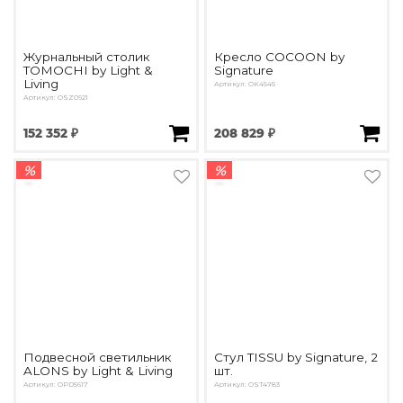
Журнальный столик
Кресло COCOON by
TOMOCHI by Light &
Signature
Living
Артикул: OK4545
Артикул: OSZ0921
152 352 ₽
208 829 ₽
%
%
Подвесной светильник
Стул TISSU by Signature, 2
ALONS by Light & Living
шт.
Артикул: OPD5617
Артикул: OST4783