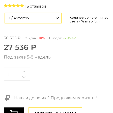
Контемпорари
16 отзывов
Производство архитектурного и декоративного осве
Мебель
Количество источников
1 / 42*22*15
света / Размер (см)
По типу
Стулья
30 595 ₽
Скидка:
-10%
Выгода:
-3 059 ₽
Столы и столики
27 536 ₽
Мягкая мебель
Кровати и матрасы
Под заказ 5-8 недель
Комоды и тумбы
Полки и стеллажи
Консоли
Мебель по назначению
Мебель для HoReCa
Производство мебели на заказ Romatti
Корпусная мебель на заказ
Нашли дешевле? Предложим варианты!
Шкафы и гардеробные на заказ
Мебель для ванной
Офисная мебель