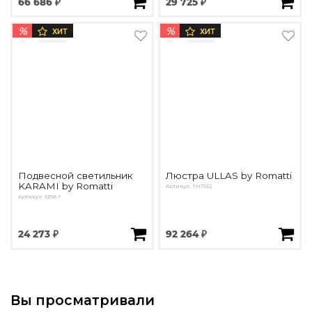
66 686 ₽
29 725 ₽
%
%
ХИТ
ХИТ
Подвесной светильник
Люстра ULLAS by Romatti
KARAMI by Romatti
Артикул: TH7512
Артикул: 6368-1
24 273 ₽
92 264 ₽
Вы просматривали