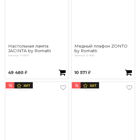
Настольная лампа
Медный плафон ZONTO
JACINTA by Romatti
by Romatti
Артикул: ТН3107
Артикул: E-D130
49 460 ₽
10 571 ₽
%
%
ХИТ
ХИТ