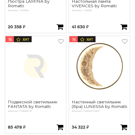
Люстра LAMINA by
Настольная лампа
Romatti
VIVENCES by Romatti
Артикул: TH7504
Артикул: TH3182
20 358 ₽
41 630 ₽
%
%
ХИТ
ХИТ
Подвесной светильник
Настенный светильник
FANTATA by Romatti
(Бра) LUNESSA by Romatti
Артикул: TH8001-1A
Артикул: TH5110/TH5111
85 478 ₽
34 322 ₽