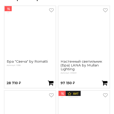
%
Бра "Свеча" by Romatti
Настенный светильник
(Бра) LANA by Mullan
Артикул: 1058
Lighting
Артикул: OW491
28 710 ₽
97 150 ₽
%
ХИТ