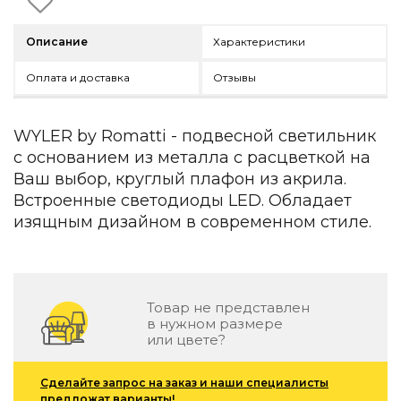
Детская мебель
Уличная и садовая мебель
Описание
Характеристики
Фитнес и wellness-оборудование
Коллекции
Оплата и доставка
Отзывы
ROOM — Modern
INTERRA — Soft Modern
WYLER by Romatti - подвесной светильник
ARTOPIA — Mid-Century
с основанием из металла с расцветкой на
DAYZ — Ethno
Ваш выбор, круглый плафон из акрила.
Все коллекции мебели
Встроенные светодиоды LED. Обладает
Подбор, производство и комплектация по вашему диз
изящным дизайном в современном стиле.
Декор
По типу
Товар не представлен
Для кухни
в нужном размере
Предметы интерьера
или цвете?
Зеркала
Вентиляторы
Сделайте запрос на заказ и наши специалисты
Ковры
предложат варианты!