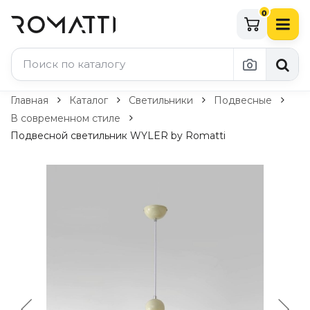
0
Каталог Romatti
Главная
Каталог
Светильники
Подвесные
В современном стиле
Свет и освещение
Подвесной светильник WYLER by Romatti
По типу
Подвесные светильники
Люстры
Потолочные светильники
Бра и настенные светильники
Настольные лампы
Торшеры
Технический свет
Уличное освещение
Комплектующие