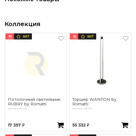
Подбор, производство и комплектация по вашему диз
Все категории товаров
Бренды
Коллекция
Реализованные проекты
%
%
ХИТ
ХИТ
Потолочный светильник
Торшер WANTON by
RUBRY by Romatti
Romatti
Артикул: AFC03
Артикул: DZF02
17 357 ₽
55 332 ₽