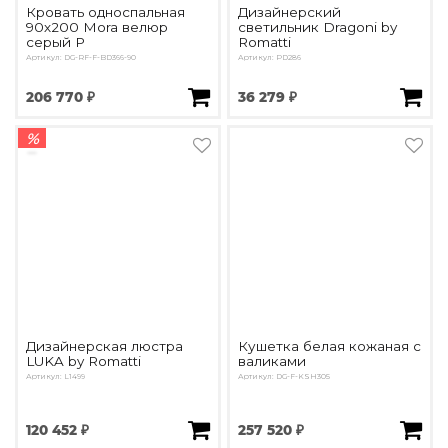
Кровать односпальная
Дизайнерский
90х200 Mora велюр
светильник Dragoni by
серый Р
Romatti
Артикул: DG-RF-F-BD366-90
Артикул: PD286
206 770 ₽
36 279 ₽
%
Дизайнерская люстра
Кушетка белая кожаная с
LUKA by Romatti
валиками
Артикул: L1499
Артикул: DG-F-KSH305
120 452 ₽
257 520 ₽