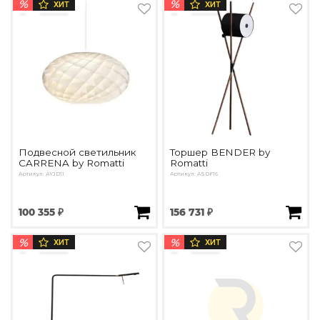
%
%
ХИТ
ХИТ
Подвесной светильник
Торшер BENDER by
CARRENA by Romatti
Romatti
Артикул: AYJD11
Артикул: ASDF16
100 355 ₽
156 731 ₽
%
%
ХИТ
ХИТ