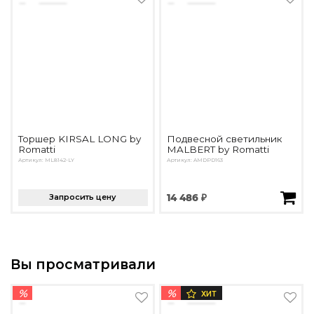
Торшер KIRSAL LONG by
Подвесной светильник
Romatti
MALBERT by Romatti
Артикул: ML8142-LY
Артикул: AMDPD163
Запросить цену
14 486 ₽
Вы просматривали
%
%
ХИТ