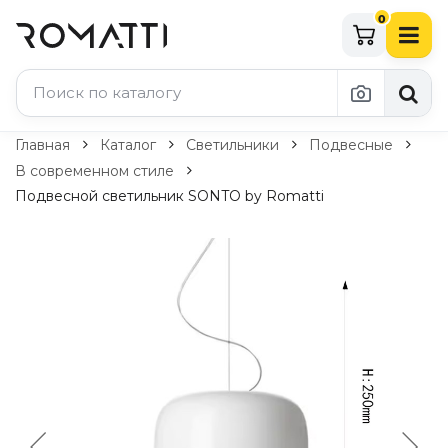
0
Каталог Romatti
Главная
Каталог
Светильники
Подвесные
В современном стиле
Свет и освещение
Подвесной светильник SONTO by Romatti
По типу
Подвесные светильники
Люстры
Потолочные светильники
Бра и настенные светильники
Настольные лампы
Торшеры
Технический свет
Уличное освещение
Комплектующие