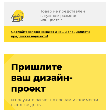
Зеленые стены
Дизайнерские кальяны
Товар не представлен
Подбор, производство и комплектация по вашему диз
в нужном размере
или цвете?
Сантехника и инженерия
Дизайнерские ванны
Сделайте запрос на заказ и наши специалисты
предложат варианты!
Подбор, производство и комплектация по вашему диз
Отделка и ремонт
Стены
Пришлите
Акустические панели
Стеновые декоративные панели
ваш дизайн-
для террас
Террасные и фасадные системы
проект
Биоклиматические перголы
Камень
и получите расчет по срокам и стоимости
Изделия из натурального мрамора и камня
в этот же день
Светящийся камень