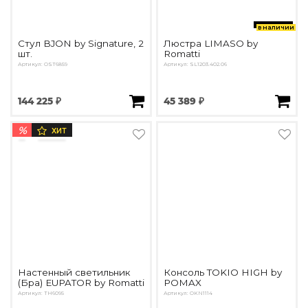
в наличии
Стул BJON by Signature, 2
Люстра LIMASO by
шт.
Romatti
Артикул: OST6859
Артикул: SL1203.402.06
144 225 ₽
45 389 ₽
%
ХИТ
Настенный светильник
Консоль TOKIO HIGH by
(Бра) EUPATOR by Romatti
POMAX
Артикул: TH6095
Артикул: OKN1114