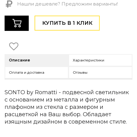
Нашли дешевле? Предложим варианты!
Детская мебель
Уличная и садовая мебель
Фитнес и wellness-оборудование
КУПИТЬ В 1 КЛИК
Коллекции
ROOM — Modern
INTERRA — Soft Modern
ARTOPIA — Mid-Century
DAYZ — Ethno
Описание
Характеристики
Все коллекции мебели
Подбор, производство и комплектация по вашему диз
Оплата и доставка
Отзывы
Декор
SONTO by Romatti - подвесной светильник
По типу
с основанием из металла и фигурным
Для кухни
плафоном из стекла с размером и
Предметы интерьера
расцветкой на Ваш выбор. Обладает
Зеркала
изящным дизайном в современном стиле.
Вентиляторы
Ковры