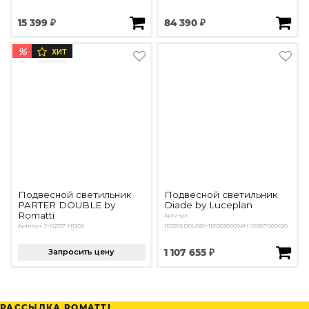
15 399 ₽
84 390 ₽
%
ХИТ
Подвесной светильник
Подвесной светильник
PARTER DOUBLE by
Diade by Luceplan
Romatti
Артикул:
Артикул: JH52137-H1200
1D930SDDL020+1D93030000A1+1D9307000020
Запросить цену
1 107 655 ₽
РАССЫЛКА ROMATTI