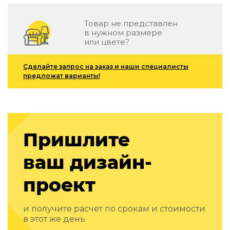
Зеленые стены
Дизайнерские кальяны
Товар не представлен
Подбор, производство и комплектация по вашему диз
в нужном размере
или цвете?
Сантехника и инженерия
Дизайнерские ванны
Сделайте запрос на заказ и наши специалисты
предложат варианты!
Подбор, производство и комплектация по вашему диз
Отделка и ремонт
Стены
Пришлите
Акустические панели
Стеновые декоративные панели
ваш дизайн-
для террас
Террасные и фасадные системы
проект
Биоклиматические перголы
Камень
и получите расчет по срокам и стоимости
Изделия из натурального мрамора и камня
в этот же день
Светящийся камень