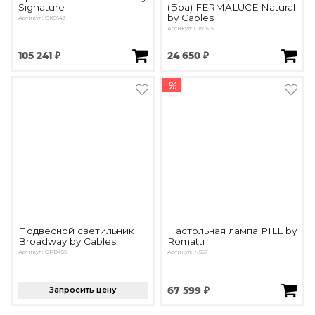
Signature
(Бра) FERMALUCE Natural
by Cables
Артикул: OK5643
Артикул: OW1615
105 241 ₽
24 650 ₽
%
Подвесной светильник
Настольная лампа PILL by
Broadway by Cables
Romatti
Артикул: OPD459
Артикул: N557
Запросить цену
67 599 ₽