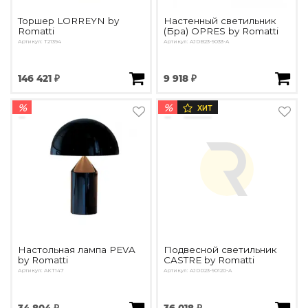
Торшер LORREYN by
Настенный светильник
Romatti
(Бра) OPRES by Romatti
Артикул: T21394
Артикул: AJDB23-9033-A
146 421 ₽
9 918 ₽
%
%
ХИТ
Настольная лампа PEVA
Подвесной светильник
by Romatti
CASTRE by Romatti
Артикул: AKT147
Артикул: AJDD23-90120-A
34 804 ₽
36 018 ₽