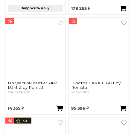
Запросить цену
178 263 ₽
%
%
Подвесной светильник
Люстра SARA EIGHT by
LUMIZ by Romatti
Romatti
Артикул: PD18435
Артикул: L1594
14 355 ₽
95 396 ₽
%
ХИТ