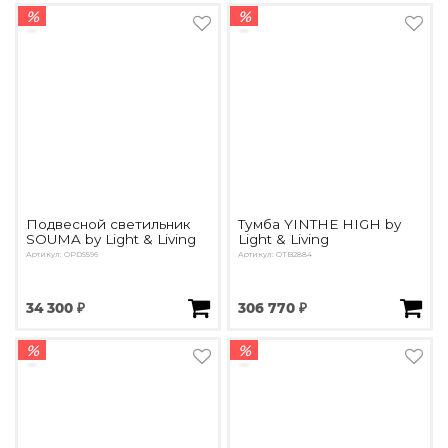
%
%
Подвесной светильник
Тумба YINTHE HIGH by
SOUMA by Light & Living
Light & Living
Артикул: OPD5596
Артикул: ОTB2884
34 300 ₽
306 770 ₽
%
%