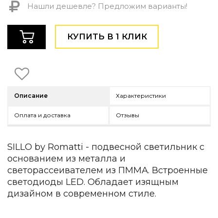
Нашли дешевле? Предложим варианты!
Детская мебель
Уличная и садовая мебель
Фитнес и wellness-оборудование
КУПИТЬ В 1 КЛИК
Коллекции
ROOM — Modern
INTERRA — Soft Modern
ARTOPIA — Mid-Century
DAYZ — Ethno
Описание
Характеристики
Все коллекции мебели
Подбор, производство и комплектация по вашему диз
Оплата и доставка
Отзывы
Декор
SILLO by Romatti - подвесной светильник с
По типу
основанием из металла и
Для кухни
светорассеивателем из ПММА. Встроенные
Предметы интерьера
светодиоды LED. Обладает изящным
Зеркала
дизайном в современном стиле.
Вентиляторы
Ковры