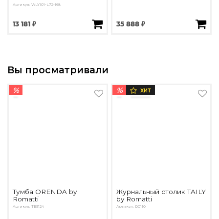
Артикул: WLY101-L72-168
13 181 ₽
35 888 ₽
Вы просматривали
%
%
ХИТ
Тумба ORENDA by
Журнальный столик TAILY
Romatti
by Romatti
Артикул: TB1124
Артикул: DC110