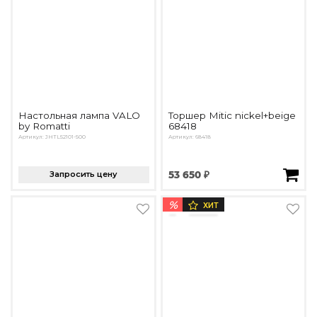
Настольная лампа VALO
Торшер Mitic nickel+beige
by Romatti
68418
Артикул: JHTL52101-500
Артикул: 68418
Запросить цену
53 650 ₽
%
ХИТ