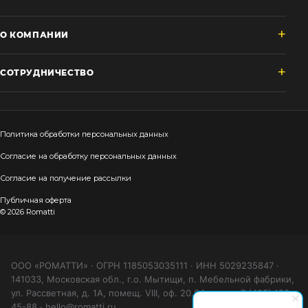
О КОМПАНИИ
СОТРУДНИЧЕСТВО
Политика обработки персональных данных
Согласие на обработку персональных данных
Согласие на получение рассылки
Публичная оферта
© 2026 Romatti
ООО «РОМАТТИ» · ОГРН 1185053035111 · ИНН 5029235847 ·
141033, Московская обл., г.о. Мытищи, п. Мебельной фабрики,
ул. Рассветная, д. 1А, помещ. VIII, оф. 20.04 · тел. +7 (495) 150-
45-88 · hello@romatti.ru