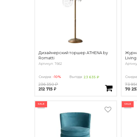
Дизайнерский торшер ATHENA by
Журна
Romatti
Living
Артикул: T662
Артику
Скидка:
-10%
Выгода:
Скидк
23 635 ₽
236 350 ₽
73 95
212 715 ₽
70 25
SALE
SALE