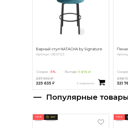
Барный стул NATACHA by Signature
Пенал
Артикул: OBST123
Артику
Скидка:
-5%
Выгода:
Скидк
11 875 ₽
237 510 ₽
338 7
225 635 ₽
321 7
2 варианта
Популярные товар
SALE
SALE
ХИТ