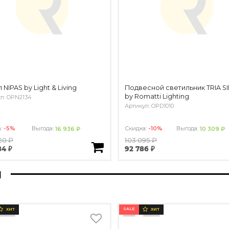
 NIPAS by Light & Living
Подвесной светильник TRIA S
by Romatti Lighting
л: OPN2134
Артикул: OPD1010
а:
-5%
Выгода:
Скидка:
-10%
Выгода:
16 936 ₽
10 309 ₽
20 ₽
103 095 ₽
84 ₽
92 786 ₽
ы
SALE
ХИТ
ХИТ