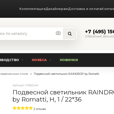
Комплектация
Дизайнерам
Доставка и оплата
Конта
+7 (495) 1
Обратный звоно
ЗВОДСТВО
HORECA
НОВИНКИ
современном стиле
Подвесной светильник RAINDROP by Romatti
Артикул:
PD6224K
Подвесной светильник RAIND
by Romatti, H, 1 / 22*36
2 отзыва