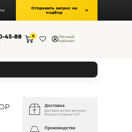
Отправить запрос на
кты
подбор
50-45-88
0
Личный
кабинет
к
ROP
Доставка
Доставка во все регионы
России и страны СНГ
Производство