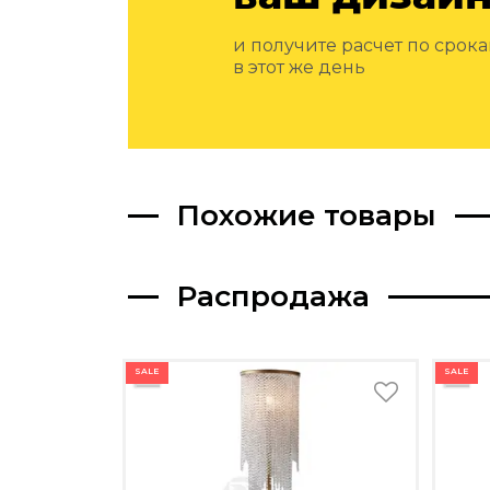
Изделия из натурального мрамора и камня
Светящийся камень
Подбор, производство и комплектация по вашему дизайн-проекту
и получите расчет по срок
в этот же день
Все категории товаров
Бренды
Реализованные проекты
Похожие товары
Распродажа
SALE
SALE