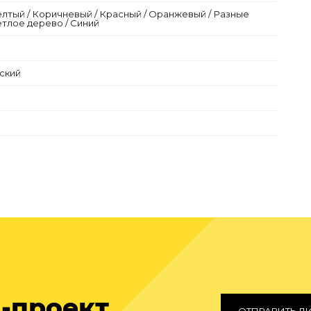
елтый / Коричневый / Красный / Оранжевый / Разные
етлое дерево / Синий
ский
-проект