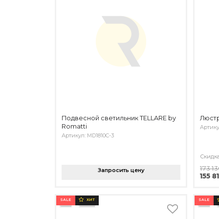
Подвесной светильник TELLARE by
Люстр
Romatti
Артику
Артикул: MD1810C-3
Скидк
173 1
Запросить цену
155 8
SALE
SALE
ХИТ