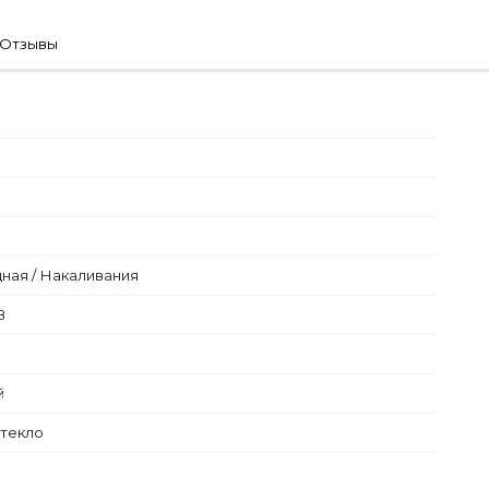
Отзывы
ная / Накаливания
В
й
Стекло