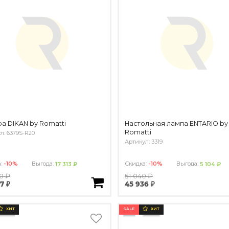
а DIKAN by Romatti
Настольная лампа ENTARIO by
Romatti
л: 6379S-R20
Артикул: 3319
а:
-10%
Выгода:
Скидка:
-10%
Выгода:
17 313 ₽
5 104 ₽
30 ₽
51 040 ₽
17 ₽
45 936 ₽
SALE
ХИТ
ХИТ