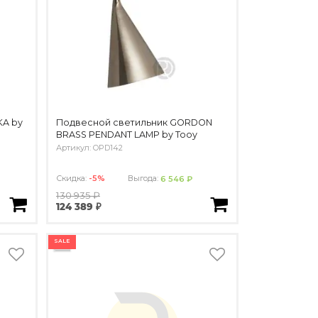
KA by
Подвесной светильник GORDON
BRASS PENDANT LAMP by Tooy
Артикул: OPD142
Скидка:
-5%
Выгода:
6 546 ₽
130 935 ₽
124 389 ₽
SALE