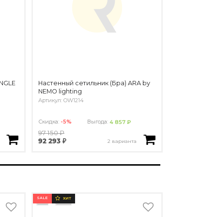
INGLE
Настенный сетильник (Бра) ARA by
NEMO lighting
Артикул: OW1214
Скидка:
-5%
Выгода:
4 857 ₽
97 150 ₽
92 293 ₽
2 варианта
SALE
ХИТ