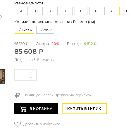
Разновидности
A
B
C
D
E
F
G
H
Количество источников света / Размер (см)
1 / 22*36
2 / 28*45
95 120 ₽
Скидка:
-10%
Выгода:
-9 512 ₽
85 608 ₽
Под заказ 5-8 недель
Нашли дешевле? Предложим варианты!
В КОРЗИНУ
КУПИТЬ В 1 КЛИК
Добавить в избранное