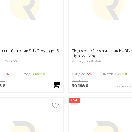
льный столик SUNO by Light &
Подвесной светильник KUBIN
Light & Living
л: OSZ2340
Артикул: OPD5692
а:
-5%
Выгода:
Скидка:
-5%
Выгода:
3 697 ₽
1 587 ₽
0 ₽
31 755 ₽
3 ₽
30 168 ₽
2 варианта
SALE