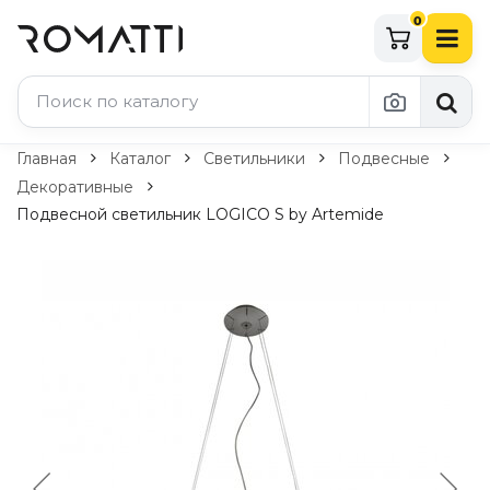
0
Каталог Romatti
Главная
Каталог
Светильники
Подвесные
Декоративные
Свет и освещение
Подвесной светильник LOGICO S by Artemide
По типу
Подвесные светильники
Люстры
Потолочные светильники
Бра и настенные светильники
Настольные лампы
Торшеры
Технический свет
Уличное освещение
Комплектующие