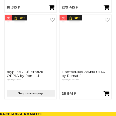
18 515 ₽
279 415 ₽
%
%
ХИТ
ХИТ
Журнальный столик
Настольная лампа ULTA
OPPIA by Romatti
by Romatti
Артикул: 8667
Артикул: AYJT02
Запросить цену
28 841 ₽
РАССЫЛКА ROMATTI