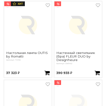
%
%
ХИТ
Настольная лампа OUTIS
Настенный светильник
by Romatti
(Бра) FLEUR DUO by
Designheure
Артикул: TH169
Артикул: OW1412
37 323 ₽
390 935 ₽
%