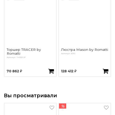
Торшер TRACER by
Люстра Mason by Romatti
Romatti
Артикул: 6010
Артикул: ТН393-2F
70 862 ₽
128 412 ₽
Вы просматривали
%