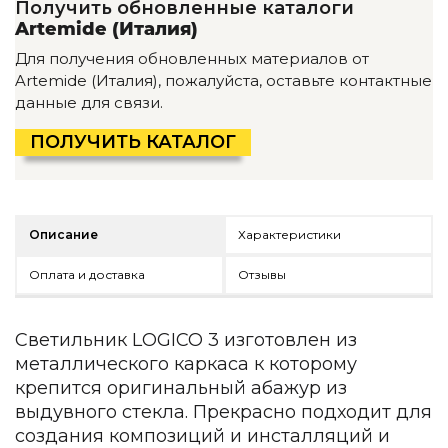
Получить обновленные каталоги
Детская мебель
Artemide (Италия)
Уличная и садовая мебель
Фитнес и wellness-оборудование
Для получения обновленных материалов от
Коллекции
Artemide (Италия), пожалуйста, оставьте контактные
данные для связи.
ROOM — Modern
INTERRA — Soft Modern
ПОЛУЧИТЬ КАТАЛОГ
ARTOPIA — Mid-Century
DAYZ — Ethno
Все коллекции мебели
Описание
Характеристики
Подбор, производство и комплектация по вашему диз
Декор
Оплата и доставка
Отзывы
По типу
Светильник LOGICO 3 изготовлен из
Для кухни
металлического каркаса к которому
Предметы интерьера
крепится оригинальный абажур из
Зеркала
выдувного стекла. Прекрасно подходит для
Вентиляторы
создания композиций и инсталляций и
Ковры