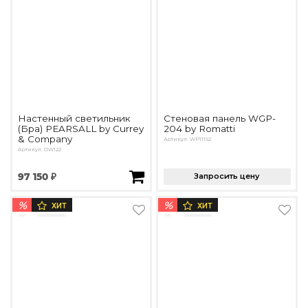
Настенный светильник
Стеновая панель WGP-
(Бра) PEARSALL by Currey
204 by Romatti
& Company
Артикул: WP11192
Артикул: OW122
97 150 ₽
Запросить цену
%
%
ХИТ
ХИТ