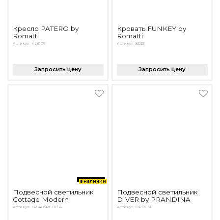
Кресло PATERO by
Кровать FUNKEY by
Romatti
Romatti
Артикул: KL8106
Артикул: 8023
Запросить цену
Запросить цену
в наличии
Подвесной светильник
Подвесной светильник
Cottage Modern
DIVER by PRANDINA
Артикул: FR5405PL-01B4
Артикул: OPD5161