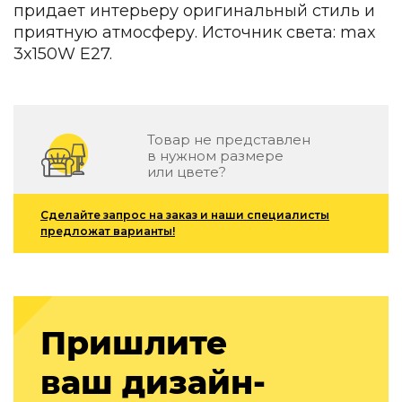
придает интерьеру оригинальный стиль и
Зеленые стены
Дизайнерские кальяны
приятную атмосферу. Источник света: max
Подбор, производство и комплектация по вашему диз
3x150W E27.
Сантехника и инженерия
Дизайнерские ванны
Подбор, производство и комплектация по вашему диз
Товар не представлен
в нужном размере
Отделка и ремонт
или цвете?
Стены
Сделайте запрос на заказ и наши специалисты
предложат варианты!
Акустические панели
Стеновые декоративные панели
для террас
Террасные и фасадные системы
Биоклиматические перголы
Пришлите
Камень
ваш дизайн-
Изделия из натурального мрамора и камня
Светящийся камень