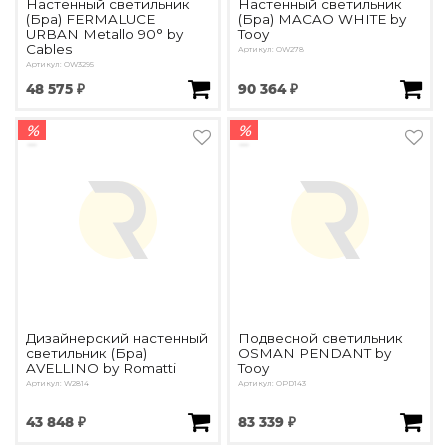
Настенный светильник
Настенный светильник
(Бра) FERMALUCE
(Бра) MACAO WHITE by
URBAN Metallo 90° by
Tooy
Cables
Артикул: OW278
Артикул: OW3295
48 575 ₽
90 364 ₽
%
%
Дизайнерский настенный
Подвесной светильник
светильник (Бра)
OSMAN PENDANT by
AVELLINO by Romatti
Tooy
Артикул: W2814
Артикул: OPD143
43 848 ₽
83 339 ₽