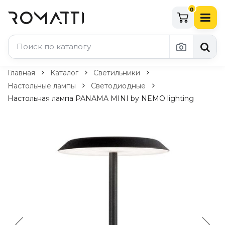
0
Каталог Romatti
Главная
Каталог
Светильники
Настольные лампы
Светодиодные
Свет и освещение
Настольная лампа PANAMA MINI by NEMO lighting
По типу
Подвесные светильники
Люстры
Потолочные светильники
Бра и настенные светильники
Настольные лампы
Торшеры
Технический свет
Уличное освещение
Комплектующие