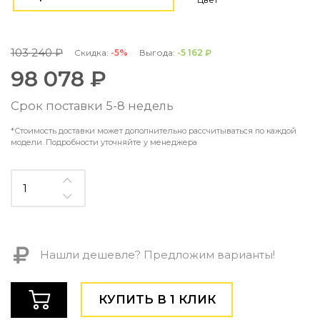
Контемпорари
Производство архитектурного и декоративного осве
Мебель
103 240 ₽
Скидка:
-5%
Выгода:
-5 162 ₽
98 078 ₽
По типу
Стулья
Срок поставки 5-8 недель
Столы и столики
Мягкая мебель
*Стоимость доставки может дополнительно рассчитываться по каждой
модели. Подробности уточняйте у менеджера
Кровати и матрасы
Комоды и тумбы
Полки и стеллажи
Консоли
Мебель по назначению
Мебель для HoReCa
Производство мебели на заказ Romatti
Нашли дешевле? Предложим варианты!
Корпусная мебель на заказ
Шкафы и гардеробные на заказ
Мебель для ванной
КУПИТЬ В 1 КЛИК
Офисная мебель