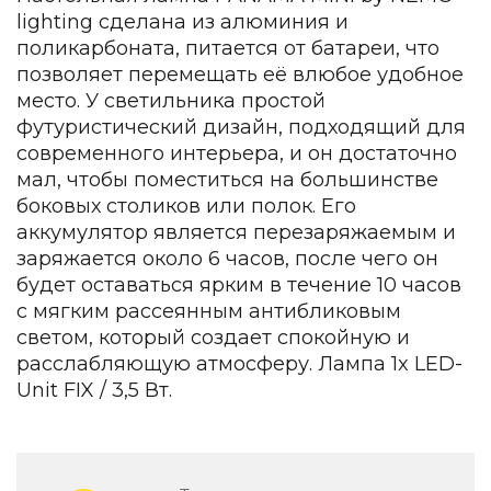
Зеленые стены
lighting cделана из алюминия и
Дизайнерские кальяны
поликарбоната, питается от батареи, что
Подбор, производство и комплектация по вашему диз
позволяет перемещать её влюбое удобное
Сантехника и инженерия
место. У светильника простой
футуристический дизайн, подходящий для
Дизайнерские ванны
современного интерьера, и он достаточно
Подбор, производство и комплектация по вашему диз
мал, чтобы поместиться на большинстве
боковых столиков или полок. Его
Отделка и ремонт
аккумулятор является перезаряжаемым и
Стены
заряжается около 6 часов, после чего он
будет оставаться ярким в течение 10 часов
Акустические панели
с мягким рассеянным антибликовым
Стеновые декоративные панели
для террас
светом, который создает спокойную и
расслабляющую атмосферу. Лампа 1x LED-
Террасные и фасадные системы
Unit FIX / 3,5 Вт.
Биоклиматические перголы
Камень
Изделия из натурального мрамора и камня
Светящийся камень