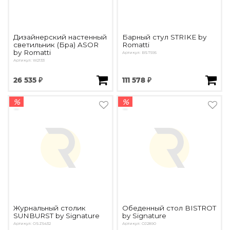
Дизайнерский настенный
Барный стул STRIKE by
светильник (Бра) ASOR
Romatti
by Romatti
Артикул: BST595
Артикул: W2133
26 535 ₽
111 578 ₽
%
%
Журнальный столик
Обеденный стол BISTROT
SUNBURST by Signature
by Signature
Артикул: OSZ5432
Артикул: OJ2890