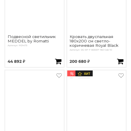
Подвесной светильник
Кровать двуспальная
MEDDEL by Romatti
180х200 см светло-
коричневая Royal Black
Артикул: PD1473
Артикул: DG-RF-F-BD007-180-Cab-10
44 892 ₽
200 680 ₽
%
ХИТ