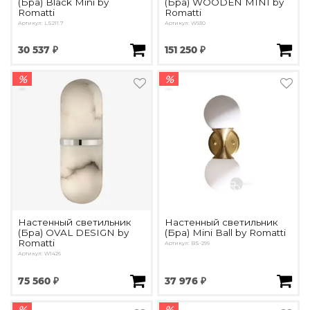
(Бра) Black Mini by
(Бра) WOODEN MINI by
Romatti
Romatti
Артикул: LS211.7
Артикул: W930
30 537 ₽
151 250 ₽
%
%
Настенный светильник
Настенный светильник
(Бра) OVAL DESIGN by
(Бра) Mini Ball by Romatti
Romatti
Артикул: BS-299
Артикул: W1426
75 560 ₽
37 976 ₽
%
%