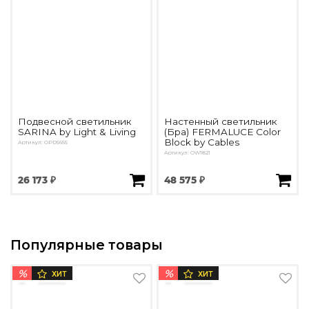
Подвесной светильник
Настенный светильник
SARINA by Light & Living
(Бра) FERMALUCE Color
Block by Cables
Артикул: OPD5655
Артикул: OW1821
26 173 ₽
48 575 ₽
Популярные товары
%
%
ХИТ
ХИТ