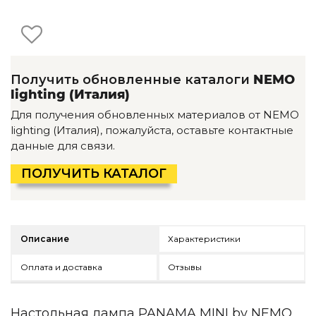
Детская мебель
Уличная и садовая мебель
Фитнес и wellness-оборудование
Коллекции
Получить обновленные каталоги
NEMO
ROOM — Modern
lighting (Италия)
INTERRA — Soft Modern
ARTOPIA — Mid-Century
Для получения обновленных материалов от NEMO
DAYZ — Ethno
lighting (Италия), пожалуйста, оставьте контактные
Все коллекции мебели
данные для связи.
Подбор, производство и комплектация по вашему диз
ПОЛУЧИТЬ КАТАЛОГ
Декор
По типу
Описание
Характеристики
Для кухни
Предметы интерьера
Оплата и доставка
Отзывы
Зеркала
Вентиляторы
Ковры
Настольная лампа PANAMA MINI by NEMO