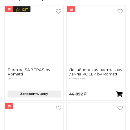
%
%
ХИТ
Люстра SABERAS by
Дизайнерская настольная
Romatti
лампа KOLEY by Romatti
Артикул: L11474
Артикул: N366
Запросить цену
44 892 ₽
%