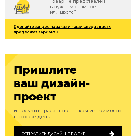
Товар не представлен
Подбор, производство и комплектация по вашему диз
в нужном размере
или цвете?
Все категории товаров
Бренды
Сделайте запрос на заказ и наши специалисты
Реализованные проекты
предложат варианты!
Пришлите
ваш дизайн-
проект
и получите расчет по срокам и стоимости
в этот же день
ОТПРАВИТЬ ДИЗАЙН-ПРОЕКТ