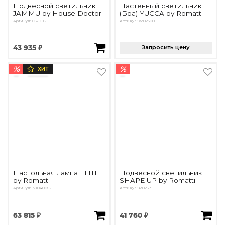
Подвесной светильник
Настенный светильник
JAMMU by House Doctor
(Бра) YUCCA by Romatti
Артикул: OPD1121
Артикул: WB2300
43 935 ₽
Запросить цену
%
%
ХИТ
Настольная лампа ELITE
Подвесной светильник
by Romatti
SHAPE UP by Romatti
Артикул: N1040062
Артикул: PD257
63 815 ₽
41 760 ₽