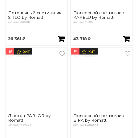
Потолочный светильник
Подвесной светильник
STILO by Romatti
KARELU by Romatti
Артикул: LX230217
Артикул: TH338
26 361 ₽
43 718 ₽
%
%
ХИТ
ХИТ
Люстра PARLOR by
Подвесной светильник
Romatti
EIRA by Romatti
Артикул: M-578S-6
Артикул: LD230217-1