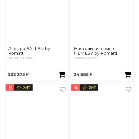
Люстра FALLEN by
Настольная лампа
Romatti
NEMESY by Romatti
Артикул: YM-FZ003
Артикул: G-513T/WH
202 275 ₽
24 665 ₽
%
%
ХИТ
ХИТ