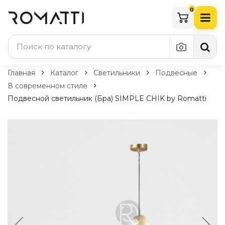
0
Каталог Romatti
Главная
Каталог
Светильники
Подвесные
В современном стиле
Свет и освещение
Подвесной светильник (Бра) SIMPLE CHIK by Romatti
По типу
Подвесные светильники
Люстры
Потолочные светильники
Бра и настенные светильники
Настольные лампы
Торшеры
Технический свет
Уличное освещение
Комплектующие