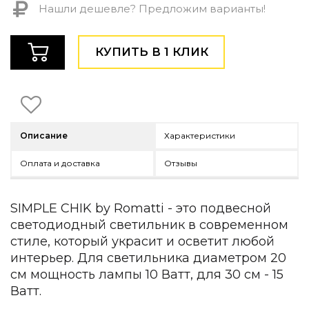
Нашли дешевле? Предложим варианты!
Детская мебель
Уличная и садовая мебель
Фитнес и wellness-оборудование
КУПИТЬ В 1 КЛИК
Коллекции
ROOM — Modern
INTERRA — Soft Modern
ARTOPIA — Mid-Century
DAYZ — Ethno
Описание
Характеристики
Все коллекции мебели
Подбор, производство и комплектация по вашему диз
Оплата и доставка
Отзывы
Декор
SIMPLE CHIK by Romatti - это подвесной
По типу
светодиодный светильник в современном
Для кухни
стиле, который украсит и осветит любой
Предметы интерьера
интерьер. Для светильника диаметром 20
Зеркала
см мощность лампы 10 Ватт, для 30 см - 15
Вентиляторы
Ватт.
Ковры