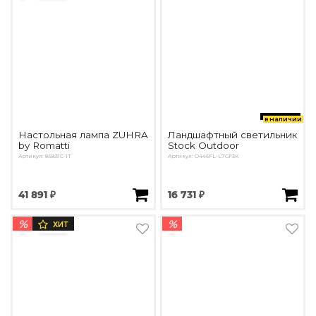
в наличии
Настольная лампа ZUHRA
Ландшафтный светильник
by Romatti
Stock Outdoor
Артикул: 86831C-1T
Артикул: O446FL-L7GF3K
41 891 ₽
16 731 ₽
%
%
ХИТ