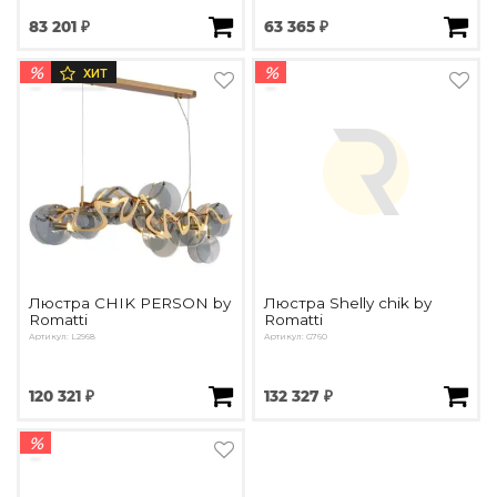
83 201 ₽
63 365 ₽
%
%
ХИТ
Люстра CHIK PERSON by
Люстра Shelly chik by
Romatti
Romatti
Артикул: L2968
Артикул: G760
120 321 ₽
132 327 ₽
%