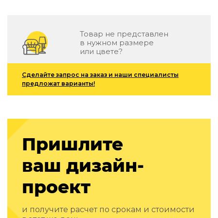
Зеленые стены
Дизайнерские кальяны
Подбор, производство и комплектация по вашему диз
Товар не представлен
в нужном размере
Сантехника и инженерия
или цвете?
Дизайнерские ванны
Подбор, производство и комплектация по вашему диз
Сделайте запрос на заказ и наши специалисты
предложат варианты!
Отделка и ремонт
Стены
Акустические панели
Пришлите
Стеновые декоративные панели
для террас
ваш дизайн-
Террасные и фасадные системы
Биоклиматические перголы
проект
Камень
Изделия из натурального мрамора и камня
и получите расчет по срокам и стоимости
Светящийся камень