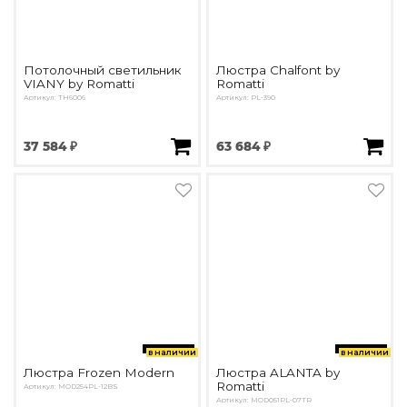
Потолочный светильник
Люстра Chalfont by
VIANY by Romatti
Romatti
Артикул: TH6006
Артикул: PL-390
37 584 ₽
63 684 ₽
в наличии
в наличии
Люстра Frozen Modern
Люстра ALANTA by
Romatti
Артикул: MOD254PL-12BS
Артикул: MOD051PL-07TR