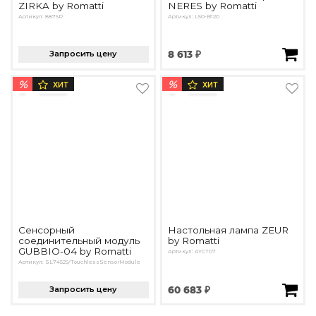
ZIRKA by Romatti
NERES by Romatti
Артикул: 8876P
Артикул: L50-B120
Запросить цену
8 613 ₽
%
%
ХИТ
ХИТ
Сенсорный
Настольная лампа ZEUR
соединительный модуль
by Romatti
GUBBIO-04 by Romatti
Артикул: AYCT07
Артикул: SL74529/TouchlessSensorModule
Запросить цену
60 683 ₽