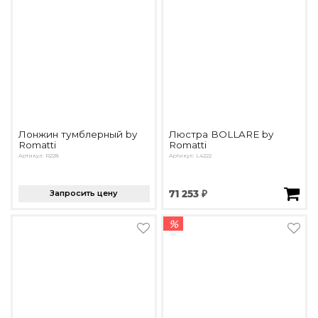
Лонжин тумблерный by
Люстра BOLLARE by
Romatti
Romatti
Артикул: R228
Артикул: L4222
Запросить цену
71 253 ₽
%