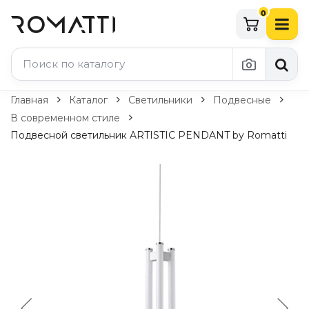
0
Каталог Romatti
Главная
Каталог
Светильники
Подвесные
В современном стиле
Свет и освещение
Подвесной светильник ARTISTIC PENDANT by Romatti
По типу
Подвесные светильники
Люстры
Потолочные светильники
Бра и настенные светильники
Настольные лампы
Торшеры
Технический свет
Уличное освещение
Комплектующие