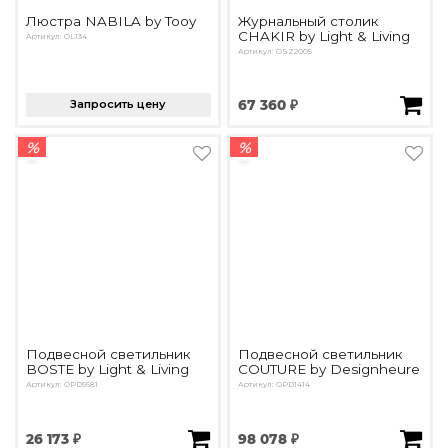
Люстра NABILA by Tooy
Журнальный столик
CHAKIR by Light & Living
Артикул: OL134
Артикул: OSZ2005
Запросить цену
67 360 ₽
%
%
Подвесной светильник
Подвесной светильник
BOSTE by Light & Living
COUTURE by Designheure
Артикул: OPD5681
Артикул: OPD1414
26 173 ₽
98 078 ₽