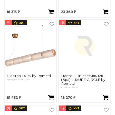
16 313 ₽
23 360 ₽
%
%
ХИТ
ХИТ
Люстра TARS by Romatti
Настенный светильник
(Бра) LUXURE CIRCLE by
Артикул: G-507S-4/WH
Romatti
Артикул: G-530W
81 432 ₽
18 270 ₽
%
%
ХИТ
ХИТ