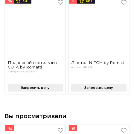
%
%
ХИТ
ХИТ
Подвесной светильник
Люстра NITCH by Romatti
CUTA by Romatti
Артикул: MD1915A
Артикул: AJDD23-90099
Запросить цену
Запросить цену
Вы просматривали
%
%