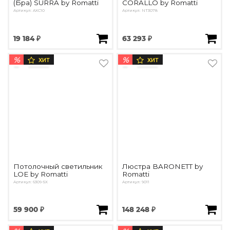
(Бра) SURRA by Romatti
CORALLO by Romatti
Артикул: AXC10
Артикул: NT3078
19 184 ₽
63 293 ₽
%
%
ХИТ
ХИТ
Потолочный светильник
Люстра BARONETT by
LOE by Romatti
Romatti
Артикул: 6309-5X
Артикул: 9011
59 900 ₽
148 248 ₽