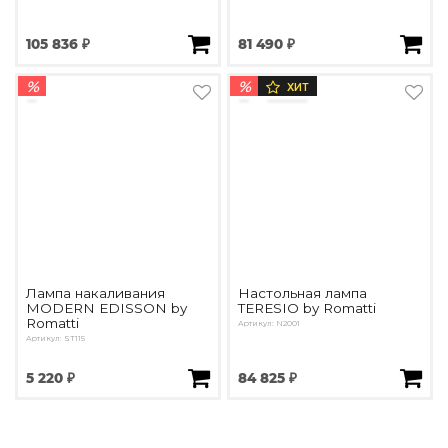
105 836 ₽
81 490 ₽
%
%
ХИТ
Лампа накаливания
Настольная лампа
MODERN EDISSON by
TERESIO by Romatti
Romatti
Артикул: N2001
Артикул: ST115
5 220 ₽
84 825 ₽