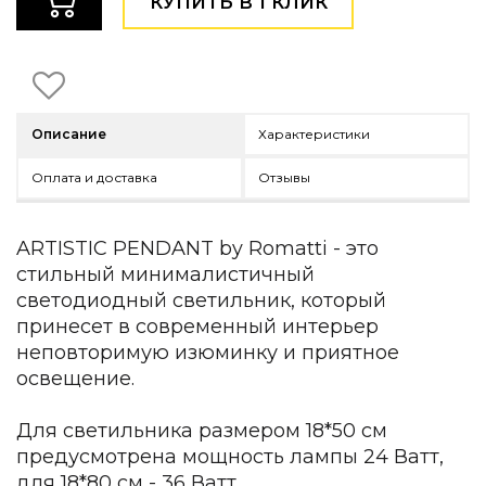
КУПИТЬ В 1 КЛИК
Детская мебель
Уличная и садовая мебель
Фитнес и wellness-оборудование
Коллекции
ROOM — Modern
Описание
Характеристики
INTERRA — Soft Modern
ARTOPIA — Mid-Century
Оплата и доставка
Отзывы
DAYZ — Ethno
Все коллекции мебели
ARTISTIC PENDANT by Romatti - это
Подбор, производство и комплектация по вашему диз
стильный минималистичный
Декор
светодиодный светильник, который
принесет в современный интерьер
По типу
неповторимую изюминку и приятное
освещение.
Для кухни
Предметы интерьера
Зеркала
Для светильника размером 18*50 см
Вентиляторы
предусмотрена мощность лампы 24 Ватт,
Ковры
для 18*80 см - 36 Ватт.