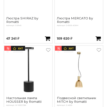
Люстра SHIRAZ by
Люстра MERCATO by
Romatti
Romatti
Артикул: G-514S
Артикул: G-510S-A/WH
47 241 ₽
109 620 ₽
%
%
ХИТ
ХИТ
Настольная лампа
Подвесной светильник
HOUSSER by Romatti
MITCH by Romatti
Артикул: M-1015T/BK
Артикул: G-496S