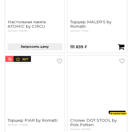
Настольная лампа
Торшер MALER'S by
ATOMIC by CIRCU
Romatti
Артикул: ON5363
Артикул: T14129
Запросить цену
111 839 ₽
%
ХИТ
в наличии
Торшер PIAR by Romatti
Столик DOT STOOL by
Pols Potten
Артикул: TH4042
Артикул: OST4521