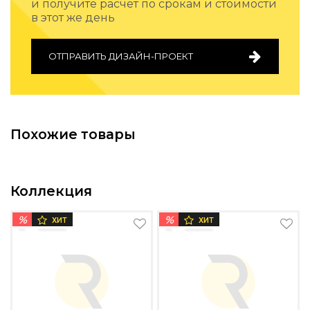
и получите расчет по срокам и стоимости
Подбор, производство и комплектация по вашему диз
в этот же день
Все категории товаров
Бренды
ОТПРАВИТЬ ДИЗАЙН-ПРОЕКТ
Реализованные проекты
Похожие товары
Коллекция
%
%
ХИТ
ХИТ