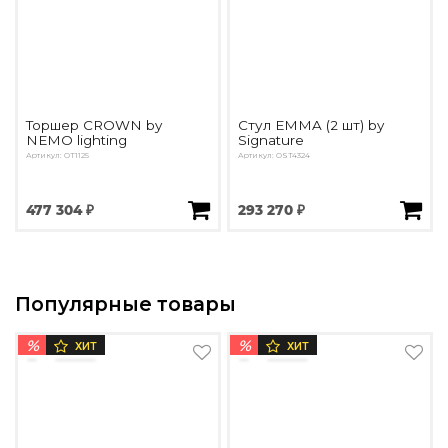
Торшер CROWN by
Стул EMMA (2 шт) by
NEMO lighting
Signature
Артикул: OT1125
Артикул: OST4324
477 304 ₽
293 270 ₽
Популярные товары
%
%
ХИТ
ХИТ