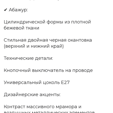
Зеленые стены
Дизайнерские кальяны
✔ Абажур:
Подбор, производство и комплектация по вашему диз
Цилиндрической формы из плотной
Сантехника и инженерия
бежевой ткани
Дизайнерские ванны
Подбор, производство и комплектация по вашему диз
Стильная двойная черная окантовка
(верхний и нижний край)
Отделка и ремонт
Стены
Технические детали:
Акустические панели
Кнопочный выключатель на проводе
Стеновые декоративные панели
для террас
Универсальный цоколь E27
Террасные и фасадные системы
Биоклиматические перголы
Дизайнерские акценты:
Камень
Изделия из натурального мрамора и камня
Контраст массивного мрамора и
Светящийся камень
воздушных металлических элементов