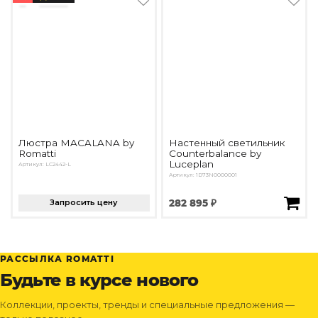
Люстра MACALANA by
Настенный светильник
Romatti
Counterbalance by
Luceplan
Артикул: LC2442-L
Артикул: 1D73N0000001
Запросить цену
282 895 ₽
РАССЫЛКА ROMATTI
Будьте в курсе нового
Коллекции, проекты, тренды и специальные предложения —