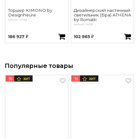
Торшер KIMONO by
Дизайнерский настенный
Designheure
светильник (Бра) ATHENA
by Romatti
Артикул: OT333
Артикул: W2135
186 927 ₽
102 965 ₽
Популярные товары
%
%
ХИТ
ХИТ