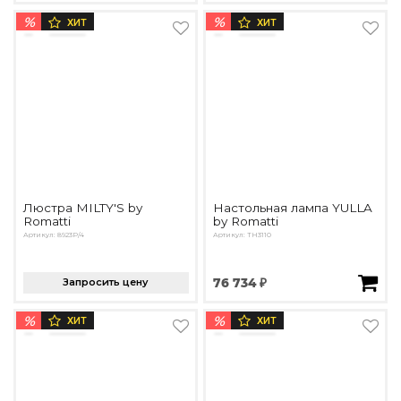
%
%
ХИТ
ХИТ
Люстра MILTY'S by
Настольная лампа YULLA
Romatti
by Romatti
Артикул: 8923P/4
Артикул: TH3110
Запросить цену
76 734 ₽
%
%
ХИТ
ХИТ