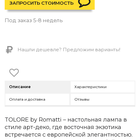
Контемпорари
ЗАПРОСИТЬ СТОИМОСТЬ
Производство архитектурного и декоративного осве
Под заказ 5-8 недель
Мебель
По типу
Стулья
Нашли дешевле? Предложим варианты!
Столы и столики
Мягкая мебель
Кровати и матрасы
Комоды и тумбы
Полки и стеллажи
Консоли
Описание
Характеристики
Мебель по назначению
Оплата и доставка
Отзывы
Мебель для HoReCa
Производство мебели на заказ Romatti
Корпусная мебель на заказ
TOLORE by Romatti – настольная лампа в
Шкафы и гардеробные на заказ
стиле арт-деко, где восточная экзотика
Мебель для ванной
встречается с европейской элегантностью.
Офисная мебель