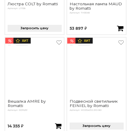
Люстра COLT by Romatti
Настольная лампа MAUD
by Romatti
Артикул: L11158
Артикул: TH3048
Запросить цену
53 897 ₽
%
%
ХИТ
ХИТ
Вешалка AMRE by
Подвесной светильник
Romatti
FEINIEL by Romatti
Артикул: DD16291
Артикул: MOD94012-210+80
14 355 ₽
Запросить цену