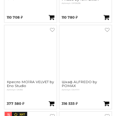
Артикул: OPD5238
110 708 ₽
110 780 ₽
Кресло MOÏRA VELVET by
Шкаф ALFREDO by
Eno Studio
POMAX
Артикул: OK365
Артикул: OSH1111
377 580 ₽
316 535 ₽
%
ХИТ