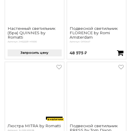
Настенный светильник
Подвесной светильник
(Бра) QUINNES by
FLORENCE by Romi
Romatti
Amsterdam
Артикул: JH522231-H1000
Артикул: OPD447
Запросить цену
48 575 ₽
в наличии
Люстра MITRA by Romatti
Подвесной светильник
PRESS by Tom Dixon
Артикул: SL1632.203.08