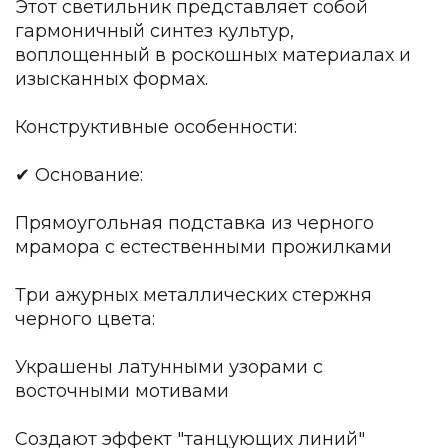
Этот светильник представляет собой
Детская мебель
гармоничный синтез культур,
Уличная и садовая мебель
воплощенный в роскошных материалах и
Фитнес и wellness-оборудование
Коллекции
изысканных формах.
ROOM — Modern
Конструктивные особенности:
INTERRA — Soft Modern
ARTOPIA — Mid-Century
✔ Основание:
DAYZ — Ethno
Все коллекции мебели
Прямоугольная подставка из черного
Подбор, производство и комплектация по вашему диз
мрамора с естественными прожилками
Декор
Три ажурных металлических стержня
По типу
черного цвета:
Для кухни
Украшены латунными узорами с
Предметы интерьера
восточными мотивами
Зеркала
Вентиляторы
Ковры
Создают эффект "танцующих линий"