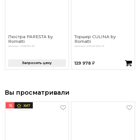
Люстра PARESTA by
Торшер CULINA by
Romatti
Romatti
Артикул: MD5091A-23
Артикул: AJDL23-9014-B
Запросить цену
129 978 ₽
Вы просматривали
%
ХИТ