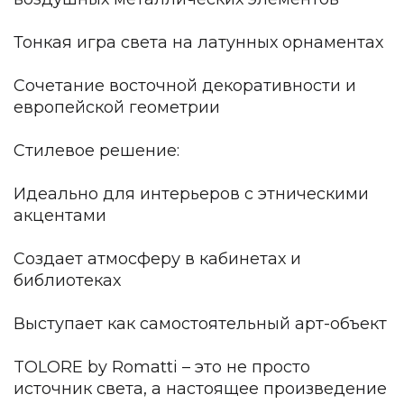
Подбор, производство и комплектация по вашему диз
Тонкая игра света на латунных орнаментах
Все категории товаров
Бренды
Сочетание восточной декоративности и
Реализованные проекты
европейской геометрии
Стилевое решение:
Идеально для интерьеров с этническими
акцентами
Создает атмосферу в кабинетах и
библиотеках
Выступает как самостоятельный арт-объект
TOLORE by Romatti – это не просто
источник света, а настоящее произведение