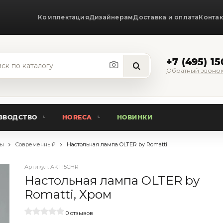
Комплектация
Дизайнерам
Доставка и оплата
Конта
+7 (495) 1
Обратный звоно
ЗВОДСТВО
HORECA
НОВИНКИ
пы
Современный
Настольная лампа OLTER by Romatti
Артикул:
AKT15CHR
Настольная лампа OLTER by
Romatti, Хром
0 отзывов