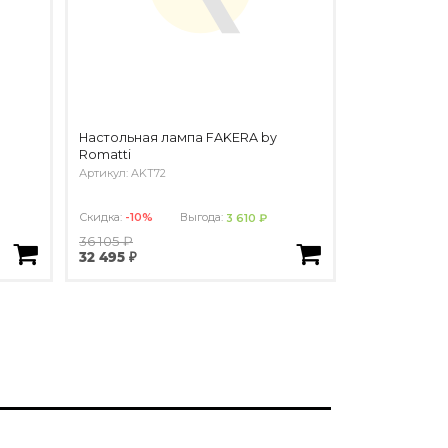
Настольная лампа FAKERA by
Romatti
Артикул: AKT72
Скидка:
-10%
Выгода:
3 610 ₽
36 105 ₽
32 495 ₽