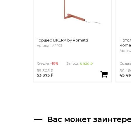
Торшер LIKERA by Romatti
Потол
Romat
Артикул: AFF03
Артику
Скидка:
-10%
Выгода:
Скидк
5 930 ₽
59 305 ₽
50 46
53 375 ₽
45 41
Вас может заинтер