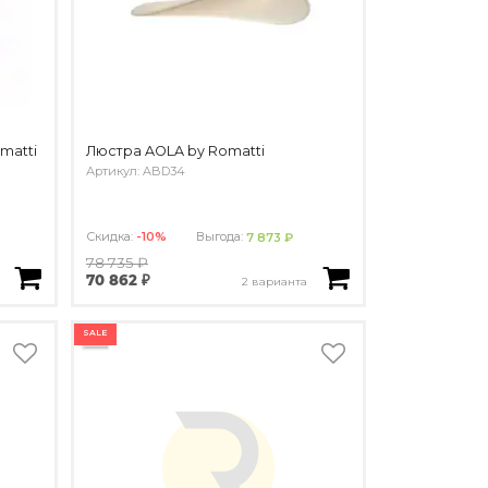
matti
Люстра AOLA by Romatti
Артикул: ABD34
Скидка:
-10%
Выгода:
7 873 ₽
78 735 ₽
70 862 ₽
2 варианта
SALE