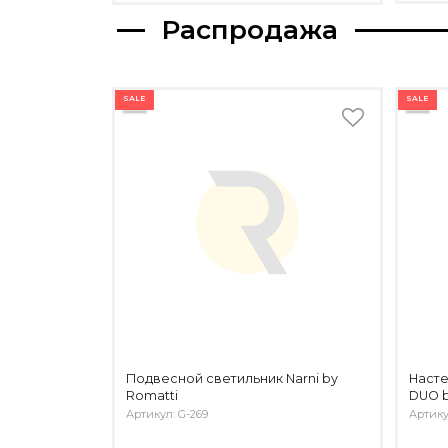
Распродажа
SALE
SALE
Подвесной светильник Narni by
Насте
Romatti
DUO b
Артикул: G-269
Артику