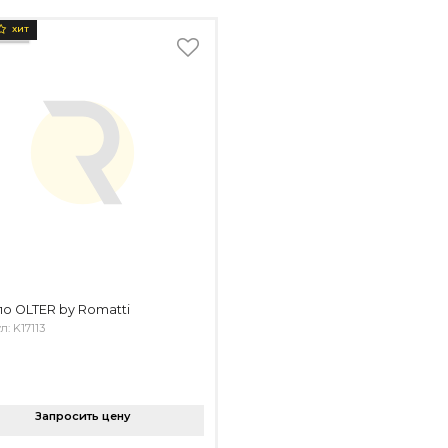
ХИТ
о OLTER by Romatti
л: K17113
Запросить цену