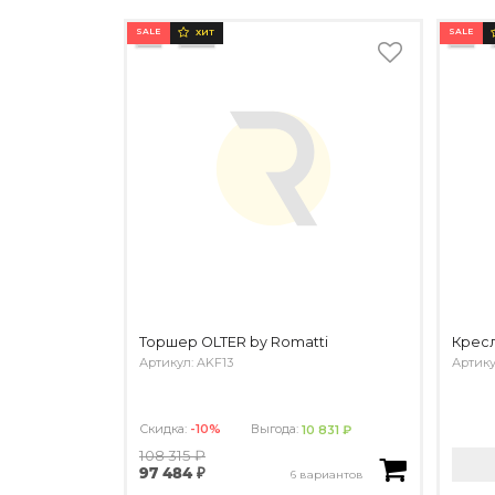
SALE
SALE
ХИТ
Торшер OLTER by Romatti
Кресл
Артикул: AKF13
Артику
Скидка:
-10%
Выгода:
10 831 ₽
108 315 ₽
97 484 ₽
6 вариантов