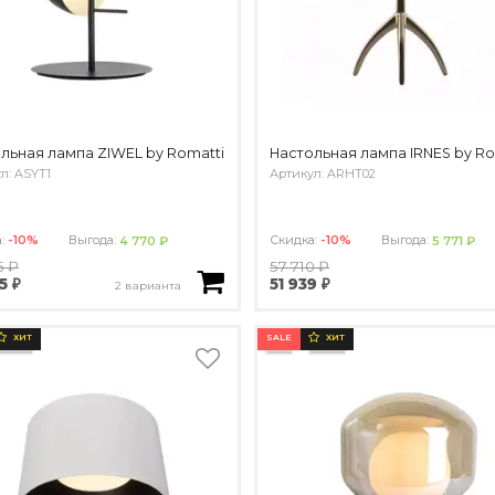
льная лампа ZIWEL by Romatti
Настольная лампа IRNES by Ro
л: ASYT1
Артикул: ARHT02
а:
-10%
Выгода:
Скидка:
-10%
Выгода:
4 770 ₽
5 771 ₽
5 ₽
57 710 ₽
5 ₽
51 939 ₽
2 варианта
SALE
ХИТ
ХИТ