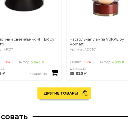
очный светильник HITTER by
Настольная лампа VUKKE by
ti
Romatti
л: AFC17
Артикул: ADGT01
а:
-10%
Выгода:
Скидка:
-10%
Выгода:
5 046 ₽
4 335 ₽
0 ₽
43 355 ₽
4 ₽
39 020 ₽
4 варианта
ДРУГИЕ ТОВАРЫ
есовать