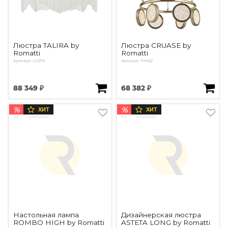
Люстра TALIRA by
Люстра CRUASE by
Romatti
Romatti
Артикул: L11279
Артикул: TH522
88 349 ₽
68 382 ₽
%
%
ХИТ
ХИТ
Настольная лампа
Дизайнерская люстра
ROMBO HIGH by Romatti
ASTETA LONG by Romatti