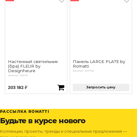
Настенный светильник
Панель LARGE PLATE by
(Бра) FLEUR by
Romatti
Designheure
Артикул: WP11165
Артикул: OW1411
203 182 ₽
Запросить цену
РАССЫЛКА ROMATTI
Будьте в курсе нового
Коллекции, проекты, тренды и специальные предложения —