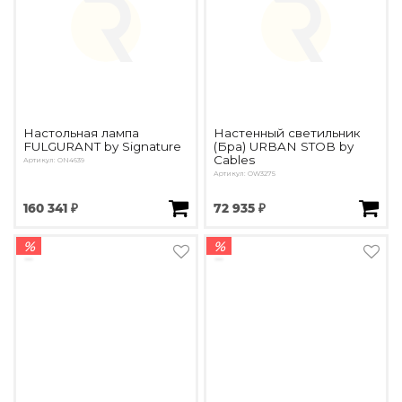
Настольная лампа
Настенный светильник
FULGURANT by Signature
(Бра) URBAN STOB by
Cables
Артикул: ON4639
Артикул: OW3275
160 341 ₽
72 935 ₽
%
%