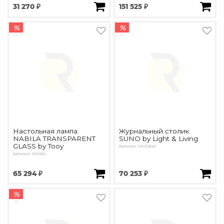
31 270 ₽
151 525 ₽
%
%
Настольная лампа
Журнальный столик
NABILA TRANSPARENT
SUNO by Light & Living
GLASS by Tooy
Артикул: OSZ2340
Артикул: ON434
65 294 ₽
70 253 ₽
%