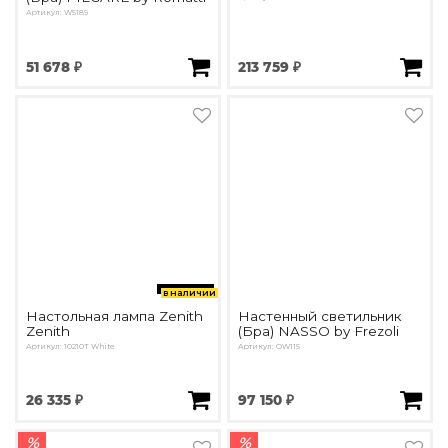
Артикул: W5189
51 678 ₽
213 759 ₽
в наличии
Настольная лампа Zenith
Настенный светильник
Zenith
(Бра) NASSO by Frezoli
Артикул: 10210T White
Артикул: OW115
26 335 ₽
97 150 ₽
%
%