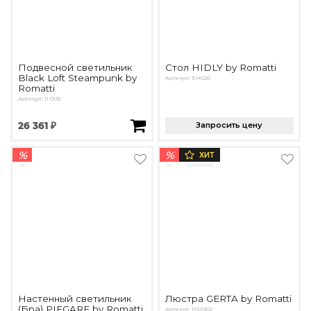
Подвесной светильник
Стол HIDLY by Romatti
Black Loft Steampunk by
Артикул: SH020
Romatti
Артикул: Л 0136
26 361 ₽
Запросить цену
%
%
ХИТ
Настенный светильник
Люстра GERTA by Romatti
(Бра) PIEGARE by Romatti
Артикул: MD1302