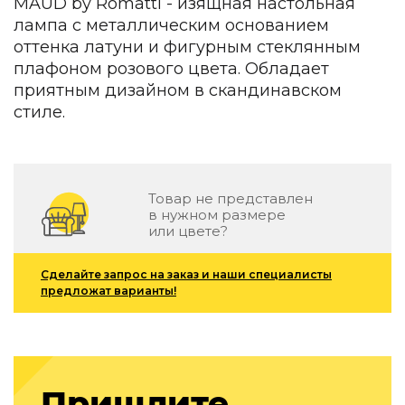
MAUD by Romatti - изящная настольная
Детская мебель
лампа с металлическим основанием
Уличная и садовая мебель
оттенка латуни и фигурным стеклянным
Фитнес и wellness-оборудование
плафоном розового цвета. Обладает
Коллекции
приятным дизайном в скандинавском
ROOM — Modern
стиле.
INTERRA — Soft Modern
ARTOPIA — Mid-Century
DAYZ — Ethno
Все коллекции мебели
Товар не представлен
в нужном размере
Подбор, производство и комплектация по вашему диз
или цвете?
Декор
Сделайте запрос на заказ и наши специалисты
По типу
предложат варианты!
Для кухни
Предметы интерьера
Зеркала
Вентиляторы
Пришлите
Ковры