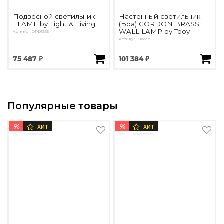
Подвесной светильник
Настенный светильник
FLAME by Light & Living
(Бра) GORDON BRASS
WALL LAMP by Tooy
Артикул: OPD5665
Артикул: OW275
75 487 ₽
101 384 ₽
Популярные товары
%
%
ХИТ
ХИТ