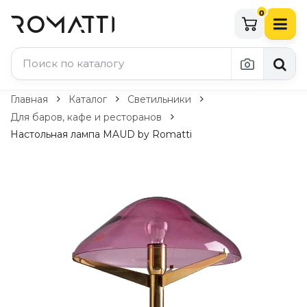
0
Каталог Romatti
Главная
Каталог
Светильники
Для баров, кафе и ресторанов
Свет и освещение
Настольная лампа MAUD by Romatti
По типу
Подвесные светильники
Люстры
Потолочные светильники
Бра и настенные светильники
Настольные лампы
Торшеры
Технический свет
Уличное освещение
Комплектующие