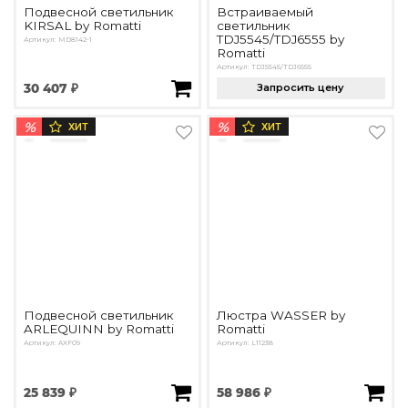
Подвесной светильник
Встраиваемый
KIRSAL by Romatti
светильник
TDJ5545/TDJ6555 by
Артикул: MD8142-1
Romatti
Артикул: TDJ5545/TDJ6555
30 407 ₽
Запросить цену
%
%
ХИТ
ХИТ
Подвесной светильник
Люстра WASSER by
ARLEQUINN by Romatti
Romatti
Артикул: AXF09
Артикул: L11238
25 839 ₽
58 986 ₽