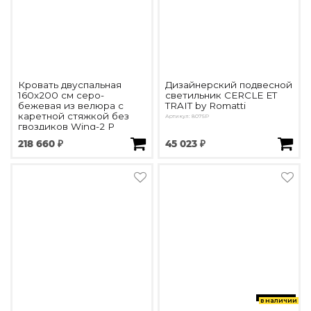
Кровать двуспальная
Дизайнерский подвесной
160х200 см серо-
светильник CERCLE ET
бежевая из велюра с
TRAIT by Romatti
каретной стяжкой без
Артикул: 8075P
гвоздиков Wing-2 Р
Артикул: DG-RF-F-BD002-160-Cab-6
218 660 ₽
45 023 ₽
в наличии