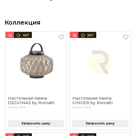
Подбор, производство и комплектация по вашему диз
Все категории товаров
Коллекция
Бренды
Реализованные проекты
%
%
ХИТ
ХИТ
Настольная лампа
Настольная лампа
DEDONAS by Romatti
GINGER by Romatti
Артикул: 8971T
Артикул: 10252T
Запросить цену
Запросить цену