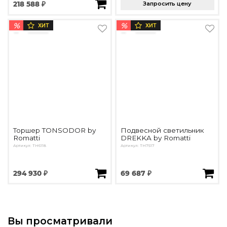
218 588 ₽
Запросить цену
%
%
ХИТ
ХИТ
Торшер TONSODOR by
Подвесной светильник
Romatti
DREKKA by Romatti
Артикул: TH6118
Артикул: TH7517
294 930 ₽
69 687 ₽
Вы просматривали