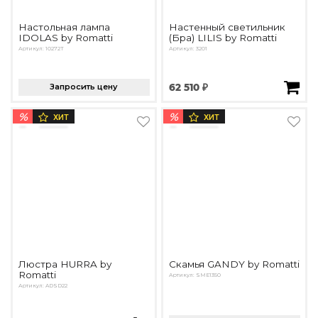
Настольная лампа
Настенный светильник
IDOLAS by Romatti
(Бра) LILIS by Romatti
Артикул: 10272T
Артикул: 3201
Запросить цену
62 510 ₽
%
%
ХИТ
ХИТ
Люстра HURRA by
Скамья GANDY by Romatti
Romatti
Артикул: SME1350
Артикул: ADSD22