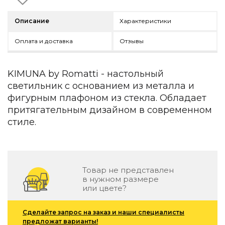
Детская мебель
Уличная и садовая мебель
Описание
Характеристики
Фитнес и wellness-оборудование
Коллекции
Оплата и доставка
Отзывы
ROOM — Modern
INTERRA — Soft Modern
KIMUNA by Romatti - настольный
ARTOPIA — Mid-Century
светильник с основанием из металла и
DAYZ — Ethno
фигурным плафоном из стекла. Обладает
Все коллекции мебели
притягательным дизайном в современном
Подбор, производство и комплектация по вашему диз
стиле.
Декор
По типу
Товар не представлен
Для кухни
в нужном размере
Предметы интерьера
или цвете?
Зеркала
Вентиляторы
Сделайте запрос на заказ и наши специалисты
Ковры
предложат варианты!