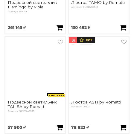
Подвесной светильник
Люстра TAMO by Romatti
Flamingo by Vibia
Артикул: SL1628.303.12
Артикул: 1530-18
261 145 ₽
130 492 ₽
%
ХИТ
в наличии
Подвесной светильник
Люстра ASTI by Romatti
TALISA by Romatti
Артикул: L11322
Артикул: SL1215.403.10
57 900 ₽
78 822 ₽