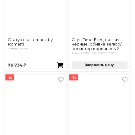
Статуэтка Lumaca by
Стул Time Flies, ножки
Romatti
черные, обивка велюр/
полистер коричневый
Артикул: DD-499
Артикул: 5900-1+5901-3+5902-1+5903-1
76 734 ₽
Запросить цену
%
%