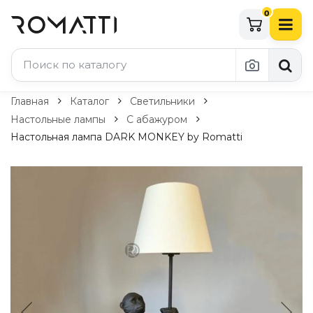
0
Каталог Romatti
Главная
Каталог
Светильники
Настольные лампы
С абажуром
Свет и освещение
Настольная лампа DARK MONKEY by Romatti
По типу
Подвесные светильники
Люстры
Потолочные светильники
Бра и настенные светильники
Настольные лампы
Торшеры
Технический свет
Уличное освещение
Комплектующие