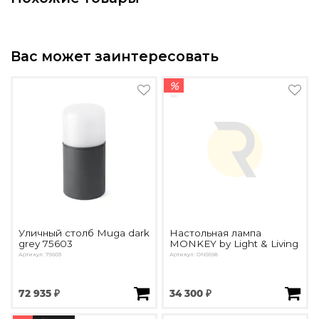
Подбор, производство и комплектация по вашему диз
Все категории товаров
Бренды
Вас может заинтересовать
Реализованные проекты
%
Уличный столб Muga dark
Настольная лампа
grey 75603
MONKEY by Light & Living
Артикул: 75603
Артикул: ON5698
72 935 ₽
34 300 ₽