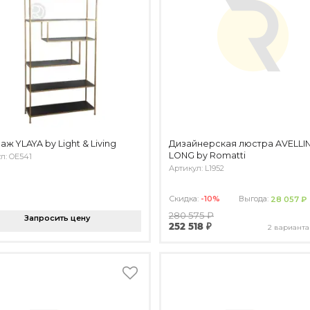
аж YLAYA by Light & Living
Дизайнерская люстра AVELLI
LONG by Romatti
л: OE541
Артикул: L1952
Скидка:
-10%
Выгода:
28 057 ₽
280 575 ₽
Запросить цену
252 518 ₽
2 варианта