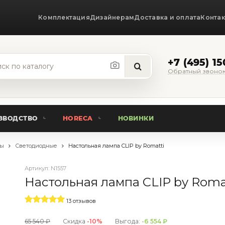
Комплектация
Дизайнерам
Доставка и оплата
Конта
+7 (495) 1
Обратный звоно
ЗВОДСТВО
HORECA
НОВИНКИ
пы
Светодиодные
Настольная лампа CLIP by Romatti
Артикул:
N1557
Настольная лампа CLIP by Roma
13 отзывов
65 540 ₽
Скидка
-10%
Выгода:
-6 554 ₽