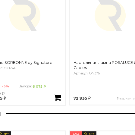
о SORBONNE by Signature
Настольная лампа POSALUCE 
Cables
л: OK1246
Артикул: ON376
а:
-5%
Выгода:
6 075 ₽
0 ₽
72 935 ₽
35 ₽
3 варианта
ы
SALE
ХИТ
ХИТ