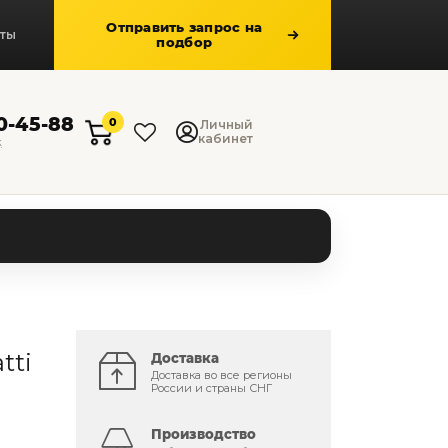
Отправить запрос на
кты
подбор
50-45-88
0
Личный
кабинет
к
tti
Доставка
Доставка во все регионы
России и страны СНГ
Производство