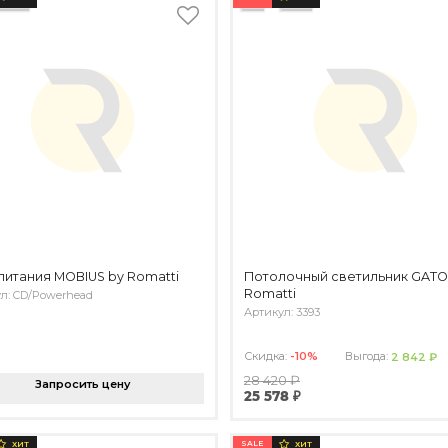
питания MOBIUS by Romatti
Потолочный светильник GATO
Romatti
л: CD/Powerhead
Артикул: 3393
Скидка:
-10%
Выгода:
2 842 ₽
28 420 ₽
Запросить цену
25 578 ₽
SALE
ХИТ
ХИТ