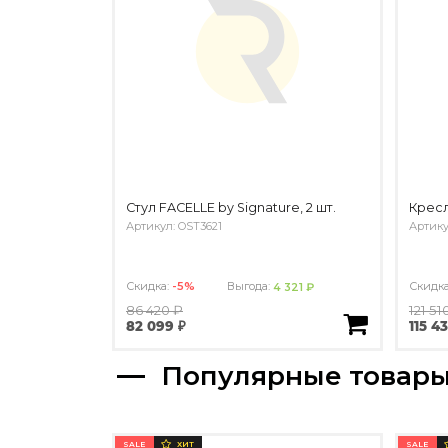
Стул FACELLE by Signature, 2 шт.
Кресл
Артикул: OST3621
Артику
Скидка:
-5%
Выгода:
Скидк
4 321 ₽
86 420 ₽
121 51
82 099 ₽
115 4
Популярные товар
SALE
SALE
ХИТ