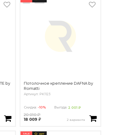
TE by
Потолочное крепление DAFNA by
Romatti
Артикул: PK1123
Скидка:
-10%
Выгода:
2 001 ₽
20 010 ₽
18 009 ₽
2 варианта
SALE
ХИТ