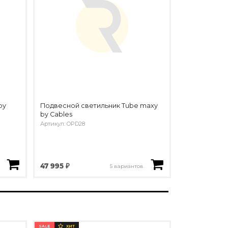
by
Подвесной светильник Tube maxy
by Cables
Артикул: OPD28
47 995 ₽
5 вариантов
SALE
ХИТ