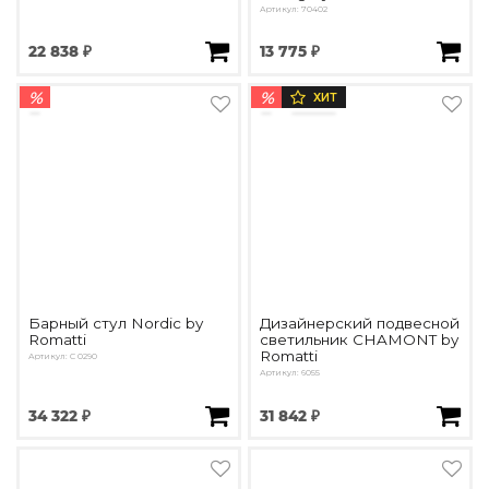
Артикул: 70402
22 838 ₽
13 775 ₽
%
%
ХИТ
Барный стул Nordic by
Дизайнерский подвесной
Romatti
светильник CHAMONT by
Romatti
Артикул: C 0290
Артикул: 6055
34 322 ₽
31 842 ₽