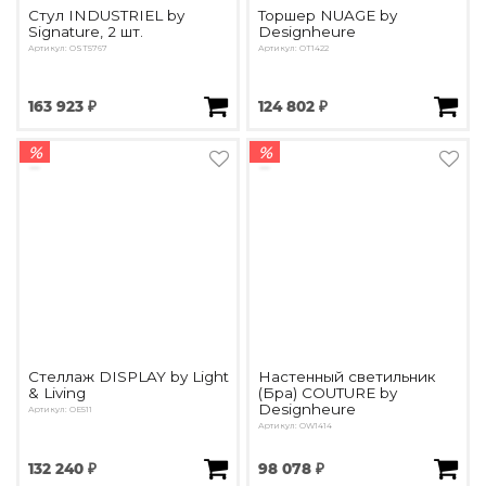
Стул INDUSTRIEL by
Торшер NUAGE by
Signature, 2 шт.
Designheure
Артикул: OST5767
Артикул: OT1422
163 923 ₽
124 802 ₽
%
%
Стеллаж DISPLAY by Light
Настенный светильник
& Living
(Бра) COUTURE by
Designheure
Артикул: OE511
Артикул: OW1414
132 240 ₽
98 078 ₽