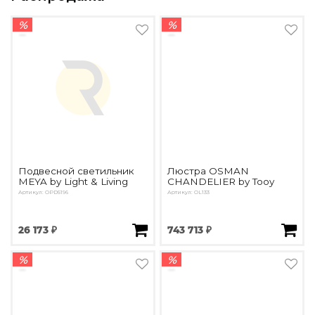
%
%
Подвесной светильник
Люстра OSMAN
MEYA by Light & Living
CHANDELIER by Tooy
Артикул: OPD5196
Артикул: OL133
26 173 ₽
743 713 ₽
%
%