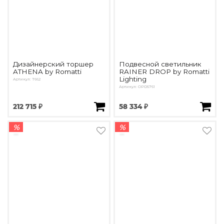
Дизайнерский торшер
Подвесной светильник
ATHENA by Romatti
RAINER DROP by Romatti
Lighting
Артикул: T662
Артикул: OPD5761
212 715 ₽
58 334 ₽
%
%