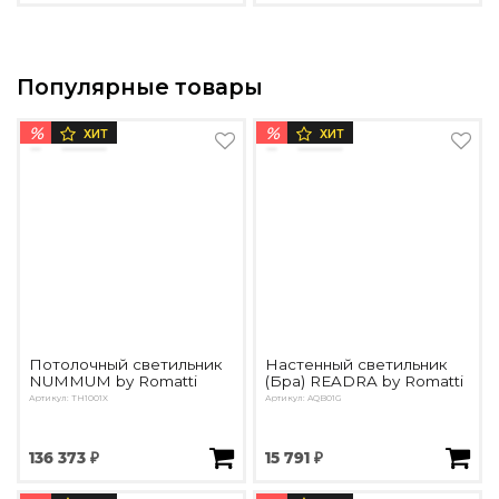
Популярные товары
%
%
ХИТ
ХИТ
Потолочный светильник
Настенный светильник
NUMMUM by Romatti
(Бра) READRA by Romatti
Артикул: TH1001X
Артикул: AQB01G
136 373 ₽
15 791 ₽