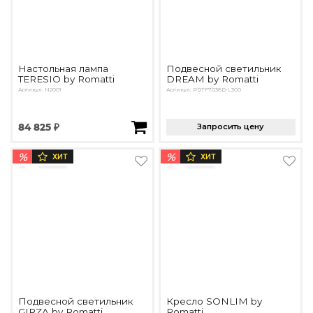
Настольная лампа
Подвесной светильник
TERESIO by Romatti
DREAM by Romatti
Артикул: N2001
Артикул: PDTF7038D-L300
84 825 ₽
Запросить цену
%
%
ХИТ
ХИТ
Подвесной светильник
Кресло SONLIM by
GIRZA by Romatti
Romatti