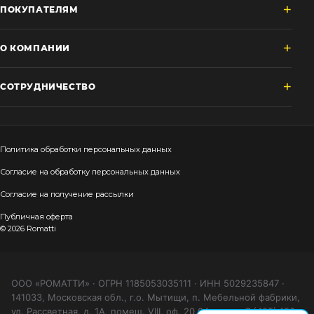
ПОКУПАТЕЛЯМ
О КОМПАНИИ
СОТРУДНИЧЕСТВО
Политика обработки персональных данных
Согласие на обработку персональных данных
Согласие на получение рассылки
Публичная оферта
© 2026 Romatti
ООО «РОМАТТИ» · ОГРН 1185053035111 · ИНН 5029235847 ·
141033, Московская обл., г.о. Мытищи, п. Мебельной фабрики,
ул. Рассветная, д. 1А, помещ. VIII, оф. 20.04 · тел. +7 (495) 150-