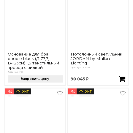
Основание для бра
Потолочный светильник
double black (Д-77,7,
JORDAN by Mullan
В-123см) 1,5 текстильный
Lighting
провод с вилкой
Артикул: OPT211
Артикул: 4131
Запросить цену
90 045 ₽
%
%
ХИТ
ХИТ