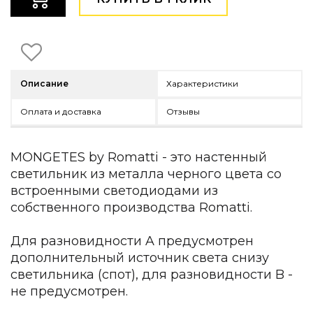
Детская мебель
Уличная и садовая мебель
Фитнес и wellness-оборудование
Коллекции
ROOM — Modern
Описание
Характеристики
INTERRA — Soft Modern
ARTOPIA — Mid-Century
Оплата и доставка
Отзывы
DAYZ — Ethno
Все коллекции мебели
MONGETES by Romatti - это настенный
Подбор, производство и комплектация по вашему диз
светильник из металла черного цвета со
встроенными светодиодами из
Декор
собственного производства Romatti.
По типу
Для разновидности A предусмотрен
Для кухни
дополнительный источник света снизу
Предметы интерьера
светильника (спот), для разновидности B -
Зеркала
Вентиляторы
не предусмотрен.
Ковры