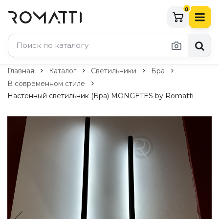
0
Каталог Romatti
Главная
Каталог
Светильники
Бра
В современном стиле
Свет и освещение
Настенный светильник (Бра) MONGETES by Romatti
По типу
Подвесные светильники
Люстры
Потолочные светильники
Бра и настенные светильники
Настольные лампы
Торшеры
Технический свет
Уличное освещение
Комплектующие