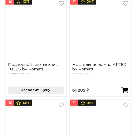
%
%
ХИТ
ХИТ
Подвесной светильник
Настольная лампа ARTEX
TULES by Romatti
by Romatti
Артикул: MD1000
Артикул: ADST
Запросить цену
61 205 ₽
%
%
ХИТ
ХИТ