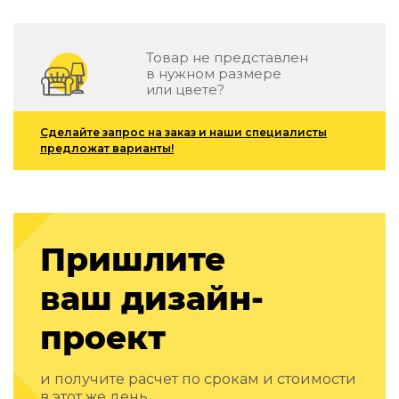
Зеленые стены
Дизайнерские кальяны
Подбор, производство и комплектация по вашему диз
Товар не представлен
в нужном размере
Сантехника и инженерия
или цвете?
Дизайнерские ванны
Сделайте запрос на заказ и наши специалисты
Подбор, производство и комплектация по вашему диз
предложат варианты!
Отделка и ремонт
Стены
Акустические панели
Пришлите
Стеновые декоративные панели
для террас
ваш дизайн-
Террасные и фасадные системы
Биоклиматические перголы
проект
Камень
Изделия из натурального мрамора и камня
и получите расчет по срокам и стоимости
Светящийся камень
в этот же день