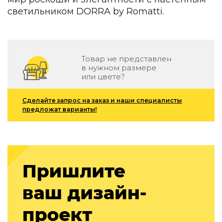
Подбор, производство и комплектация по вашему диз
светильником DORRA by Romatti.
Все категории товаров
Бренды
Реализованные проекты
Товар не представлен
в нужном размере
или цвете?
Сделайте запрос на заказ и наши специалисты
предложат варианты!
Пришлите
ваш дизайн-
проект