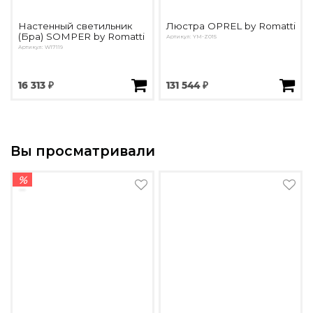
Настенный светильник
Люстра OPREL by Romatti
(Бра) SOMPER by Romatti
Артикул: YM-Z015
Артикул: W17119
16 313 ₽
131 544 ₽
Вы просматривали
%