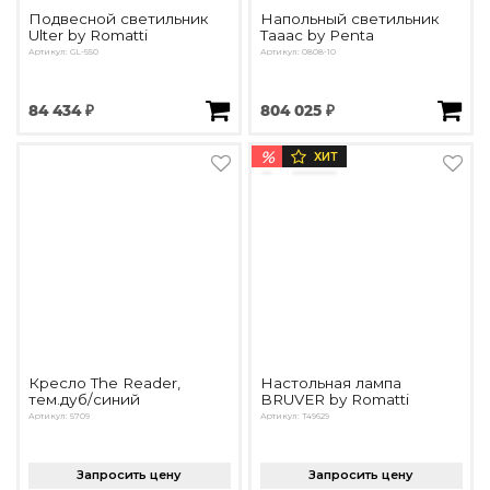
Подвесной светильник
Напольный светильник
Ulter by Romatti
Taaac by Penta
Артикул: GL-550
Артикул: 0808-10
84 434 ₽
804 025 ₽
%
ХИТ
Кресло The Reader,
Настольная лампа
тем.дуб/синий
BRUVER by Romatti
Артикул: 5709
Артикул: T49629
Запросить цену
Запросить цену