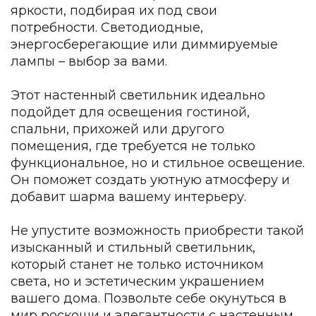
Зеленые стены
яркости, подбирая их под свои
Дизайнерские кальяны
потребности. Светодиодные,
Подбор, производство и комплектация по вашему диз
энергосберегающие или диммируемые
лампы – выбор за вами.
Сантехника и инженерия
Дизайнерские ванны
Этот настенный светильник идеально
Подбор, производство и комплектация по вашему диз
подойдет для освещения гостиной,
спальни, прихожей или другого
Отделка и ремонт
помещения, где требуется не только
Стены
функциональное, но и стильное освещение.
Он поможет создать уютную атмосферу и
Акустические панели
добавит шарма вашему интерьеру.
Стеновые декоративные панели
для террас
Не упустите возможность приобрести такой
Террасные и фасадные системы
изысканный и стильный светильник,
Биоклиматические перголы
который станет не только источником
Камень
света, но и эстетическим украшением
Изделия из натурального мрамора и камня
вашего дома. Позвольте себе окунуться в
Светящийся камень
мир роскоши и элегантности с настенным