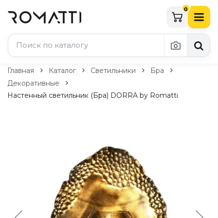
0
Каталог Romatti
Главная
Каталог
Светильники
Бра
Декоративные
Свет и освещение
Настенный светильник (Бра) DORRA by Romatti
По типу
Подвесные светильники
Люстры
Потолочные светильники
Бра и настенные светильники
Настольные лампы
Торшеры
Технический свет
Уличное освещение
Комплектующие