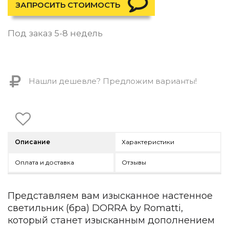
Контемпорари
ЗАПРОСИТЬ СТОИМОСТЬ
Производство архитектурного и декоративного осве
Под заказ 5-8 недель
Мебель
По типу
Стулья
Нашли дешевле? Предложим варианты!
Столы и столики
Мягкая мебель
Кровати и матрасы
Комоды и тумбы
Полки и стеллажи
Консоли
Описание
Характеристики
Мебель по назначению
Оплата и доставка
Отзывы
Мебель для HoReCa
Производство мебели на заказ Romatti
Корпусная мебель на заказ
Представляем вам изысканное настенное
Шкафы и гардеробные на заказ
светильник (бра) DORRA by Romatti,
Мебель для ванной
который станет изысканным дополнением
Офисная мебель