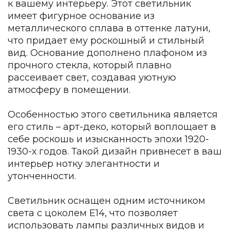
к вашему интерьеру. Этот светильник
Детская мебель
имеет фигурное основание из
Уличная и садовая мебель
металлического сплава в оттенке латуни,
Фитнес и wellness-оборудование
Коллекции
что придает ему роскошный и стильный
вид. Основание дополнено плафоном из
ROOM — Modern
прочного стекла, который плавно
INTERRA — Soft Modern
рассеивает свет, создавая уютную
ARTOPIA — Mid-Century
атмосферу в помещении.
DAYZ — Ethno
Все коллекции мебели
Особенностью этого светильника является
Подбор, производство и комплектация по вашему диз
его стиль – арт-деко, который воплощает в
себе роскошь и изысканность эпохи 1920-
Декор
1930-х годов. Такой дизайн привнесет в ваш
По типу
интерьер нотку элегантности и
утонченности.
Для кухни
Предметы интерьера
Светильник оснащен одним источником
Зеркала
света с цоколем E14, что позволяет
Вентиляторы
Ковры
использовать лампы различных видов и