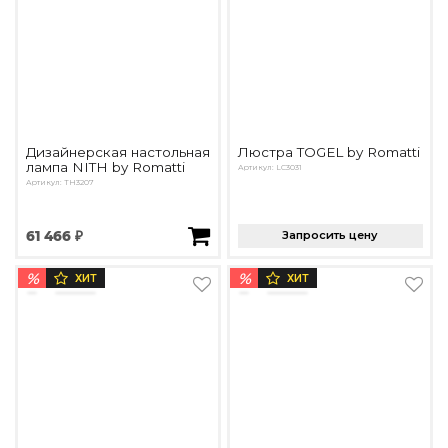
Дизайнерская настольная
Люстра TOGEL by Romatti
лампа NITH by Romatti
Артикул: LC3031
Артикул: TH3207
61 466 ₽
Запросить цену
%
%
ХИТ
ХИТ