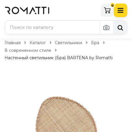
0
Каталог Romatti
Главная
Каталог
Светильники
Бра
В современном стиле
Свет и освещение
Настенный светильник (Бра) BARTENA by Romatti
По типу
Подвесные светильники
Люстры
Потолочные светильники
Бра и настенные светильники
Настольные лампы
Торшеры
Технический свет
Уличное освещение
Комплектующие