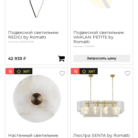
Подбор, производство и комплектация по вашему диз
Все категории товаров
Бренды
Реализованные проекты
Подвесной светильник
Подвесной светильник
REDGI by Romatti
VARLAN PETITE by
Romatti
Артикул: 20234/20235
Артикул: PD16186
42 935 ₽
Запросить цену
%
%
ХИТ
ХИТ
Настенный светильник
Люстра SENTA by Romatti