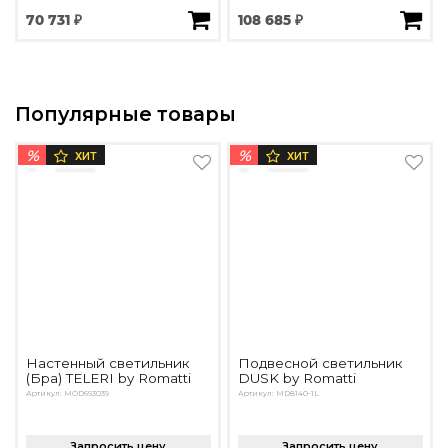
70 731 ₽
108 685 ₽
Популярные товары
%
%
ХИТ
ХИТ
Настенный светильник
Подвесной светильник
(Бра) TELERI by Romatti
DUSK by Romatti
Артикул: MOD693039
Артикул: MD8140-1L
Запросить цену
Запросить цену