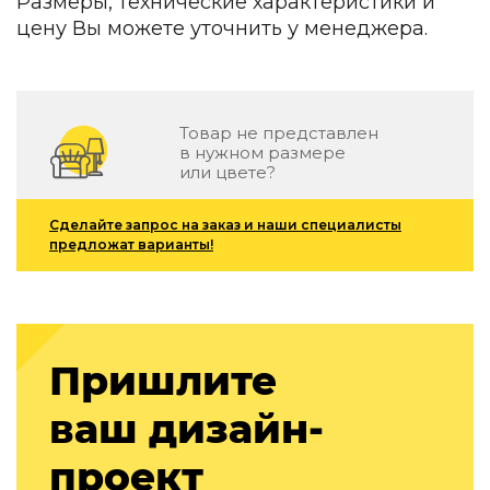
Размеры, технические характеристики и
Детская мебель
цену Вы можете уточнить у менеджера.
Уличная и садовая мебель
Фитнес и wellness-оборудование
Коллекции
ROOM — Modern
Товар не представлен
INTERRA — Soft Modern
в нужном размере
или цвете?
ARTOPIA — Mid-Century
DAYZ — Ethno
Все коллекции мебели
Сделайте запрос на заказ и наши специалисты
предложат варианты!
Подбор, производство и комплектация по вашему диз
Декор
По типу
Пришлите
Для кухни
Предметы интерьера
ваш дизайн-
Зеркала
Вентиляторы
проект
Ковры