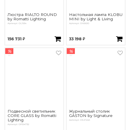
Люстра RIALTO ROUND
Настольная лампа KLOBU
by Romatti Lighting
MINI by Light & Living
Артикул: OL1934
Артикул: ON5600
156 731 ₽
33 198 ₽
%
%
Подвесной светильник
Журнальный столик
CORE GLASS by Romatti
GASTON by Signature
Lighting
Артикул: OSZ1246
Артикул: OPD4732