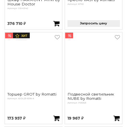
House Doctor
Артикул: 8760
Артикул: ОSH2142
376 710 ₽
Запросить цену
%
%
ХИТ
Торшер GROT by Romatti
Подвесной светильник
NUBE by Romatti
Артикул: AJDL23-9018-A
Артикул: PD5323
173 957 ₽
19 967 ₽