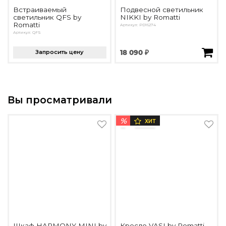
Встраиваемый
Подвесной светильник
светильник QFS by
NIKKI by Romatti
Romatti
Артикул: PD16274
Артикул: QFS
Запросить цену
18 090 ₽
Вы просматривали
%
ХИТ
Шкаф HARMONY MINI by
Кресло VASI by Romatti