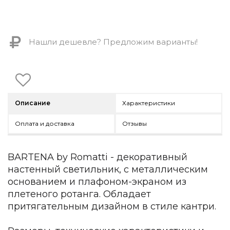
Контемпорари
Производство архитектурного и декоративного осве
Мебель
Нашли дешевле? Предложим варианты!
По типу
Стулья
Столы и столики
Мягкая мебель
Описание
Характеристики
Кровати и матрасы
Комоды и тумбы
Оплата и доставка
Отзывы
Полки и стеллажи
Консоли
Мебель по назначению
BARTENA by Romatti - декоративный
настенный светильник, с металлическим
Мебель для HoReCa
Производство мебели на заказ Romatti
основанием и плафоном-экраном из
Корпусная мебель на заказ
плетеного ротанга. Обладает
Шкафы и гардеробные на заказ
притягательным дизайном в стиле кантри.
Мебель для ванной
Офисная мебель