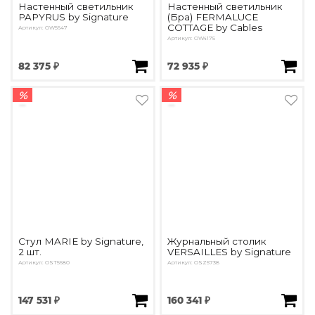
Настенный светильник
Настенный светильник
PAPYRUS by Signature
(Бра) FERMALUCE
COTTAGE by Cables
Артикул: OW5647
Артикул: OW4175
82 375 ₽
72 935 ₽
%
%
Стул MARIE by Signature,
Журнальный столик
2 шт.
VERSAILLES by Signature
Артикул: OST5680
Артикул: OSZ5738
147 531 ₽
160 341 ₽