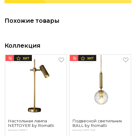
Подбор, производство и комплектация по вашему диз
Все категории товаров
Похожие товары
Бренды
Реализованные проекты
Коллекция
%
%
ХИТ
ХИТ
Настольная лампа
Подвесной светильник
NETTOYER by Romatti
BALL by Romatti
Артикул: 8208-T
Артикул: 8107-1HB