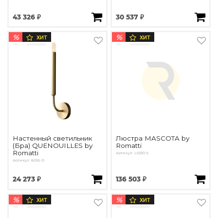
43 326 ₽
30 537 ₽
%
%
ХИТ
ХИТ
Настенный светильник
Люстра MASCOTA by
(Бра) QUENOUILLES by
Romatti
Romatti
Артикул: L6330-5
Артикул: 8055-D
24 273 ₽
136 503 ₽
%
%
ХИТ
ХИТ