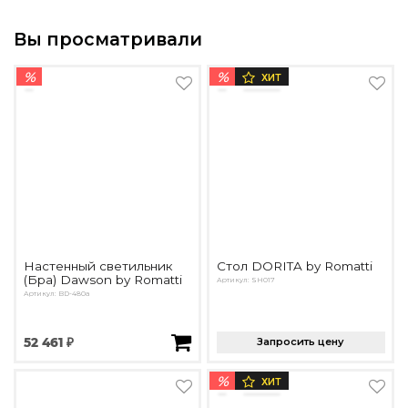
Вы просматривали
%
%
ХИТ
Настенный светильник
Стол DORITA by Romatti
(Бра) Dawson by Romatti
Артикул: SH017
Артикул: BD-480a
52 461 ₽
Запросить цену
%
ХИТ