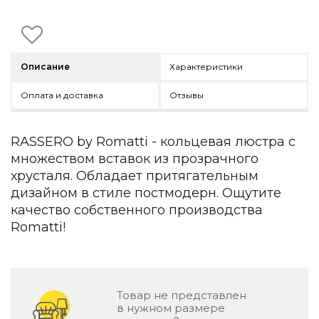
Детская мебель
Уличная и садовая мебель
Фитнес и wellness-оборудование
Коллекции
Описание
Характеристики
ROOM — Modern
Оплата и доставка
Отзывы
INTERRA — Soft Modern
ARTOPIA — Mid-Century
DAYZ — Ethno
RASSERO by Romatti - кольцевая люстра с
Все коллекции мебели
множеством вставок из прозрачного
Подбор, производство и комплектация по вашему диз
хрусталя. Обладает притягательным
дизайном в стиле постмодерн. Ощутите
Декор
качество собственного производства
По типу
Romatti!
Для кухни
Предметы интерьера
Зеркала
Товар не представлен
Вентиляторы
в нужном размере
Ковры