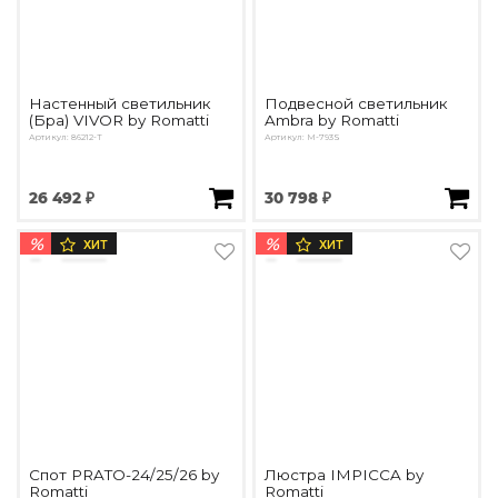
Настенный светильник
Подвесной светильник
(Бра) VIVOR by Romatti
Ambra by Romatti
Артикул: 86212-T
Артикул: M-793S
26 492 ₽
30 798 ₽
%
%
ХИТ
ХИТ
Спот PRATO-24/25/26 by
Люстра IMPICCA by
Romatti
Romatti