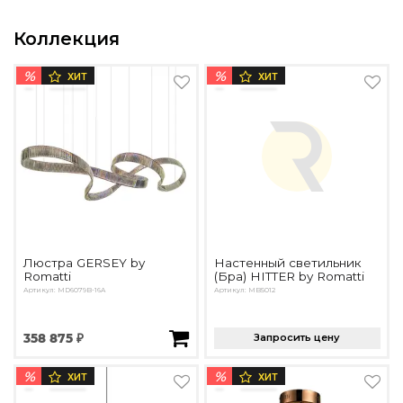
Коллекция
%
%
ХИТ
ХИТ
Люстра GERSEY by
Настенный светильник
Romatti
(Бра) HITTER by Romatti
Артикул: MD6079B-16A
Артикул: MB5012
358 875 ₽
Запросить цену
%
%
ХИТ
ХИТ