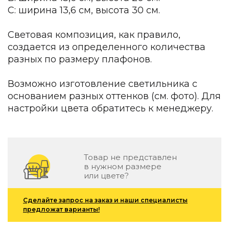
Зеленые стены
С: ширина 13,6 см, высота 30 см.
Дизайнерские кальяны
Подбор, производство и комплектация по вашему диз
Световая композиция, как правило,
Сантехника и инженерия
создается из определенного количества
разных по размеру плафонов.
Дизайнерские ванны
Подбор, производство и комплектация по вашему диз
Возможно изготовление светильника с
основанием разных оттенков (см. фото). Для
Отделка и ремонт
настройки цвета обратитесь к менеджеру.
Стены
Акустические панели
Стеновые декоративные панели
для террас
Товар не представлен
в нужном размере
Террасные и фасадные системы
или цвете?
Биоклиматические перголы
Камень
Сделайте запрос на заказ и наши специалисты
предложат варианты!
Изделия из натурального мрамора и камня
Светящийся камень