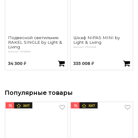
Подвесной светильник
Шкаф NIPAS MINI by
RAKEL SINGLE by Light &
Light & Living
Living
Артикул: ОSH2148
Артикул: OPD5096
34 300 ₽
335 008 ₽
Популярные товары
%
%
ХИТ
ХИТ