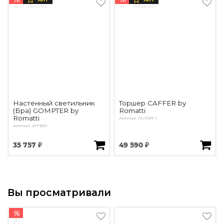
Настенный светильник
Торшер CAFFER by
(Бра) GOMPTER by
Romatti
Romatti
Артикул: ML7097-1
Артикул: AFFB09
35 757 ₽
49 590 ₽
Вы просматривали
%