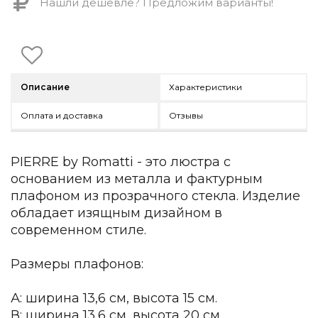
Нашли дешевле? Предложим варианты!
Детская мебель
Уличная и садовая мебель
Фитнес и wellness-оборудование
Коллекции
ROOM — Modern
Описание
Характеристики
INTERRA — Soft Modern
ARTOPIA — Mid-Century
Оплата и доставка
Отзывы
DAYZ — Ethno
Все коллекции мебели
PIERRE by Romatti - это люстра с
Подбор, производство и комплектация по вашему диз
основанием из металла и фактурным
Декор
плафоном из прозрачного стекла. Изделие
обладает изящным дизайном в
По типу
современном стиле.
Для кухни
Предметы интерьера
Размеры плафонов:
Зеркала
Вентиляторы
А: ширина 13,6 см, высота 15 см.
Ковры
В: ширина 13,6 см, высота 20 см.