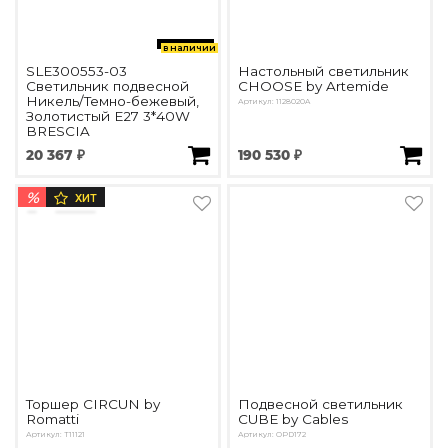
в наличии
SLE300553-03
Настольный светильник
Светильник подвесной
CHOOSE by Artemide
Никель/Темно-бежевый,
Артикул: 1128020A
Золотистый E27 3*40W
BRESCIA
20 367 ₽
190 530 ₽
%
ХИТ
Торшер CIRCUN by
Подвесной светильник
Romatti
CUBE by Cables
Артикул: T11121
Артикул: OPD172