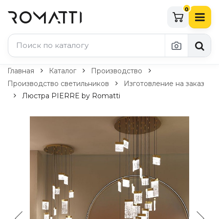
0
Каталог Romatti
Главная
Каталог
Производство
Производство светильников
Изготовление на заказ
Свет и освещение
Люстра PIERRE by Romatti
По типу
Подвесные светильники
Люстры
Потолочные светильники
Бра и настенные светильники
Настольные лампы
Торшеры
Технический свет
Уличное освещение
Комплектующие