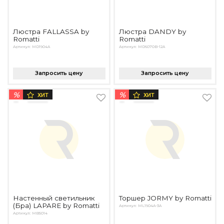
Люстра FALLASSA by
Люстра DANDY by
Romatti
Romatti
Артикул: MD1904A
Артикул: MD6070B-12A
Запросить цену
Запросить цену
%
%
ХИТ
ХИТ
Настенный светильник
Торшер JORMY by Romatti
(Бра) LAPARE by Romatti
Артикул: ML1904A-3A
Артикул: MB5014