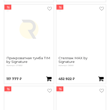
%
%
Прикроватная тумба TIM
Стеллаж MAX by
by Signature
Signature
Артикул: OTB321
Артикул: OE563
117 777 ₽
452 922 ₽
%
%