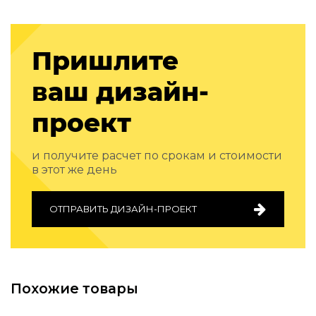
Подбор, производство и комплектация по вашему диз
Все категории товаров
Пришлите
Бренды
Реализованные проекты
ваш дизайн-
проект
и получите расчет по срокам и стоимости
в этот же день
ОТПРАВИТЬ ДИЗАЙН-ПРОЕКТ
Похожие товары