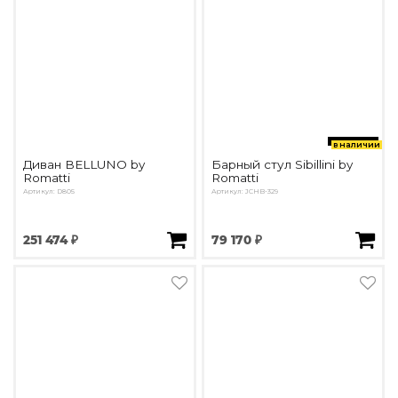
в наличии
Диван BELLUNO by
Барный стул Sibillini by
Romatti
Romatti
Артикул: D805
Артикул: JCHB-329
251 474 ₽
79 170 ₽