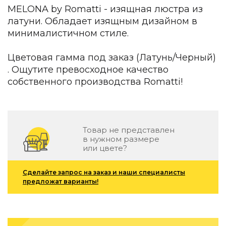
Детская мебель
MELONA by Romatti - изящная люстра из
Уличная и садовая мебель
латуни. Обладает изящным дизайном в
Фитнес и wellness-оборудование
минималистичном стиле.
Коллекции
Цветовая гамма под заказ (Латунь/Черный)
ROOM — Modern
INTERRA — Soft Modern
. Ощутите превосходное качество
ARTOPIA — Mid-Century
собственного производства Romatti!
DAYZ — Ethno
Все коллекции мебели
Подбор, производство и комплектация по вашему диз
Товар не представлен
Декор
в нужном размере
или цвете?
По типу
Сделайте запрос на заказ и наши специалисты
Для кухни
предложат варианты!
Предметы интерьера
Зеркала
Вентиляторы
Ковры