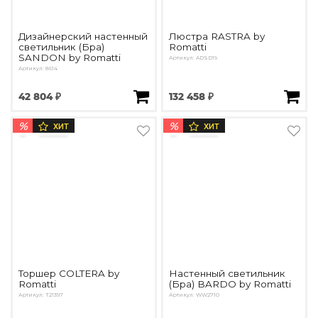
Дизайнерский настенный
Люстра RASTRA by
светильник (Бра)
Romatti
SANDON by Romatti
Артикул: ADSD19
Артикул: 8614
42 804 ₽
132 458 ₽
%
%
ХИТ
ХИТ
Торшер COLTERA by
Настенный светильник
Romatti
(Бра) BARDO by Romatti
Артикул: T21397
Артикул: WW2710