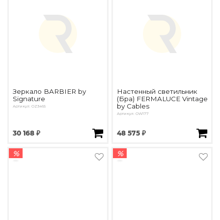
Зеркало BARBIER by
Настенный светильник
Signature
(Бра) FERMALUCE Vintage
by Cables
Артикул: OZ3465
Артикул: OW177
30 168 ₽
48 575 ₽
%
%