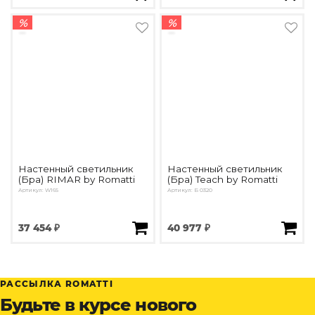
%
%
Настенный светильник
Настенный светильник
(Бра) RIMAR by Romatti
(Бра) Teach by Romatti
Артикул: W165
Артикул: Б 0320
37 454 ₽
40 977 ₽
РАССЫЛКА ROMATTI
Будьте в курсе нового