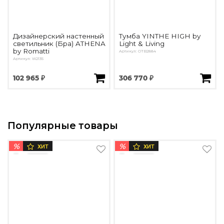
Дизайнерский настенный
Тумба YINTHE HIGH by
светильник (Бра) ATHENA
Light & Living
by Romatti
Артикул: ОTB2884
Артикул: W2135
102 965 ₽
306 770 ₽
Популярные товары
%
%
ХИТ
ХИТ