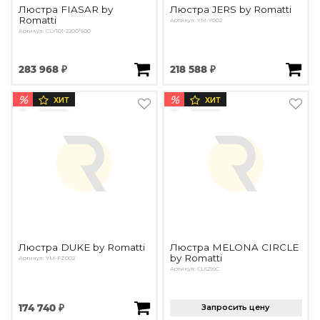
Люстра FIASAR by
Люстра JERS by Romatti
Romatti
Артикул: YM-Y002
Артикул: CLY101-2200*600
283 968 ₽
218 588 ₽
%
%
ХИТ
ХИТ
Люстра DUKE by Romatti
Люстра MELONA CIRCLE
by Romatti
Артикул: YM-FZ002
Артикул: CL6299C
174 740 ₽
Запросить цену