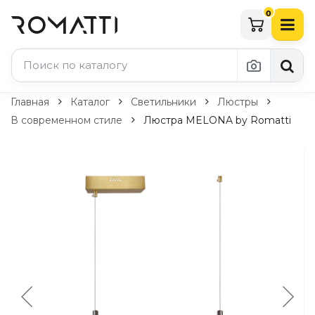
0
Каталог Romatti
Главная
Каталог
Светильники
Люстры
В современном стиле
Люстра MELONA by Romatti
Свет и освещение
По типу
Подвесные светильники
Люстры
Потолочные светильники
Бра и настенные светильники
Настольные лампы
Торшеры
Технический свет
Уличное освещение
Комплектующие