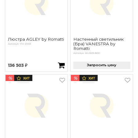
Люстра AGLEY by Romatti
Настенный светильник
(Бра) VANESTRA by
Артикул: YM-Z003
Romatti
Артикул: WL6506-800
136 503 ₽
Запросить цену
%
%
ХИТ
ХИТ