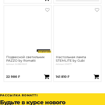
в наличии
Подвесной светильник
Настольная лампа
PAZZO by Romatti
STEMLITE by Gubi
Артикул: SL1583.103.01
Артикул: ON5177
22 986 ₽
141 810 ₽
РАССЫЛКА ROMATTI
Будьте в курсе нового