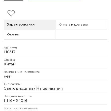
Детская мебель
Уличная и садовая мебель
Фитнес и wellness-оборудование
Коллекции
Характеристики
Оплата и доставка
ROOM — Modern
INTERRA — Soft Modern
Отзывы
ARTOPIA — Mid-Century
DAYZ — Ethno
Артикул
Все коллекции мебели
L16317
Подбор, производство и комплектация по вашему диз
Страна
Китай
Декор
Лампочки в комплекте
нет
По типу
Тип лампы
Для кухни
Светодиодная / Накаливания
Предметы интерьера
Напряжение сети
Зеркала
111 В ~ 240 В
Вентиляторы
Ковры
Материал основания