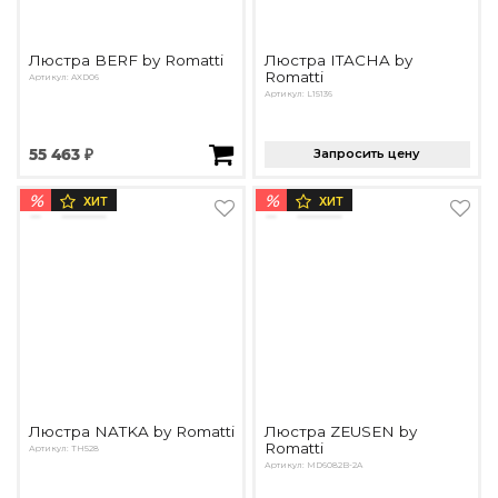
Люстра BERF by Romatti
Люстра ITACHA by
Romatti
Артикул: AXD06
Артикул: L15136
55 463 ₽
Запросить цену
%
%
ХИТ
ХИТ
Люстра NATKA by Romatti
Люстра ZEUSEN by
Romatti
Артикул: TH528
Артикул: MD6082B-2A