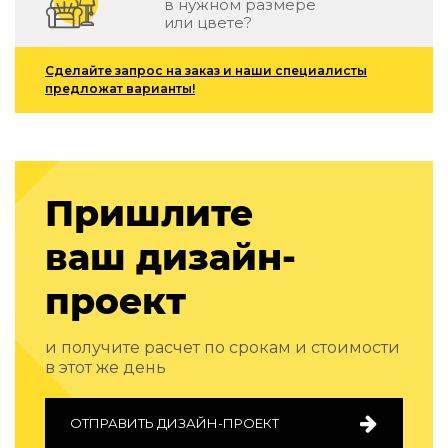
в нужном размере
Подбор, производство и комплектация по вашему диз
или цвете?
Все категории товаров
Сделайте запрос на заказ и наши специалисты
Бренды
предложат варианты!
Реализованные проекты
Пришлите
ваш дизайн-
проект
и получите расчет по срокам и стоимости
в этот же день
ОТПРАВИТЬ ДИЗАЙН-ПРОЕКТ