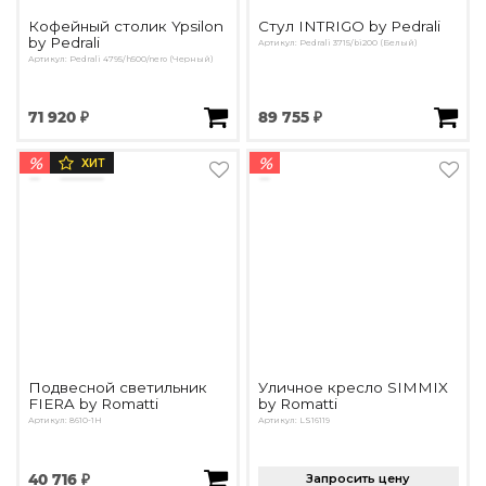
Кофейный столик Ypsilon
Стул INTRIGO by Pedrali
by Pedrali
Артикул: Pedrali 3715/bi200 (Белый)
Артикул: Pedrali 4795/h500/nero (Черный)
71 920 ₽
89 755 ₽
%
%
ХИТ
Подвесной светильник
Уличное кресло SIMMIX
FIERA by Romatti
by Romatti
Артикул: 8610-1H
Артикул: LS16119
40 716 ₽
Запросить цену