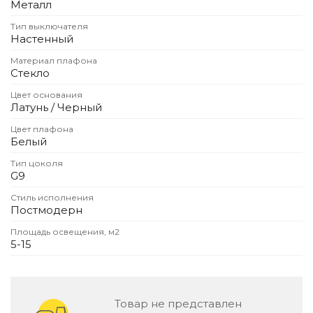
Металл
Зеленые стены
Дизайнерские кальяны
Тип выключателя
Подбор, производство и комплектация по вашему диз
Настенный
Материал плафона
Сантехника и инженерия
Стекло
Дизайнерские ванны
Цвет основания
Подбор, производство и комплектация по вашему диз
Латунь / Черный
Цвет плафона
Отделка и ремонт
Белый
Стены
Тип цоколя
G9
Акустические панели
Стеновые декоративные панели
Стиль исполнения
Постмодерн
для террас
Площадь освещения, м2
Террасные и фасадные системы
5-15
Биоклиматические перголы
Камень
Изделия из натурального мрамора и камня
Товар не представлен
Светящийся камень