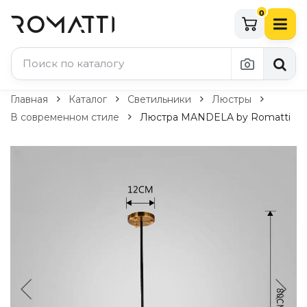
0
Каталог Romatti
Главная
Каталог
Светильники
Люстры
В современном стиле
Люстра MANDELA by Romatti
Свет и освещение
По типу
Подвесные светильники
Люстры
Потолочные светильники
Бра и настенные светильники
Настольные лампы
Торшеры
Технический свет
Уличное освещение
Комплектующие