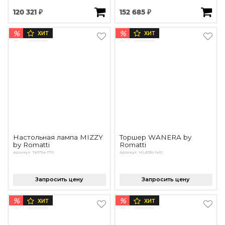
120 321 ₽
152 685 ₽
%
%
ХИТ
ХИТ
Настольная лампа MIZZY
Торшер WANERA by
by Romatti
Romatti
Артикул: T49754-170
Артикул: ML8316-1410
Запросить цену
Запросить цену
%
%
ХИТ
ХИТ