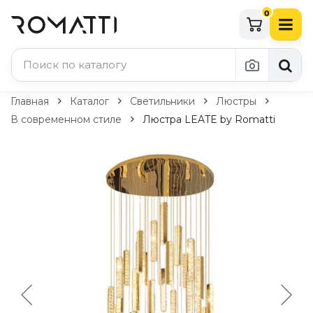
0
Каталог Romatti
Главная
Каталог
Светильники
Люстры
В современном стиле
Люстра LEATE by Romatti
Свет и освещение
По типу
Подвесные светильники
Люстры
Потолочные светильники
Бра и настенные светильники
Настольные лампы
Торшеры
Технический свет
Уличное освещение
Комплектующие