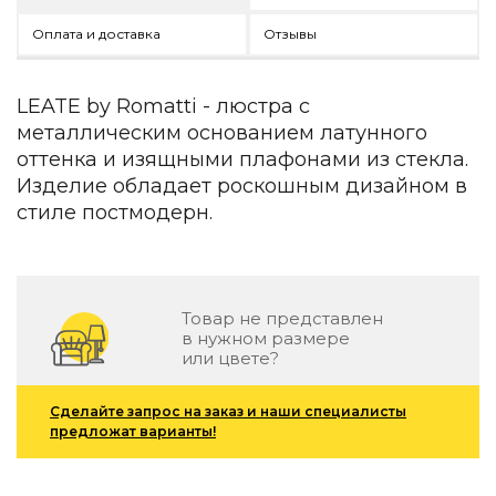
Детская мебель
Оплата и доставка
Отзывы
Уличная и садовая мебель
Фитнес и wellness-оборудование
Коллекции
LEATE by Romatti - люстра с
ROOM — Modern
металлическим основанием латунного
INTERRA — Soft Modern
оттенка и изящными плафонами из стекла.
ARTOPIA — Mid-Century
Изделие обладает роскошным дизайном в
DAYZ — Ethno
стиле постмодерн.
Все коллекции мебели
Подбор, производство и комплектация по вашему диз
Декор
Товар не представлен
в нужном размере
По типу
или цвете?
Для кухни
Предметы интерьера
Сделайте запрос на заказ и наши специалисты
предложат варианты!
Зеркала
Вентиляторы
Ковры