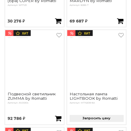
(Бра) CUPER by Romatti
MARDYN by Romatti
Артикул: W17123
Артикул: 8085-T
30 276 ₽
69 687 ₽
%
%
ХИТ
ХИТ
Подвесной светильник
Настольная лампа
ZUMMA by Romatti
LIGHTBOOK by Romatti
Артикул: ASDD04
Артикул: MT1920B-8A
92 786 ₽
Запросить цену
%
%
ХИТ
ХИТ