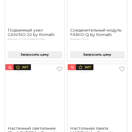
Подъемный узел
Соеденительный модуль
CANINO-22 by Romatti
FABIO-Q by Romatti
Артикул: CY-HoistingAssembly
Артикул: FCL-Q
Запросить цену
Запросить цену
%
%
ХИТ
ХИТ
Настенный светильник
Настольная лампа