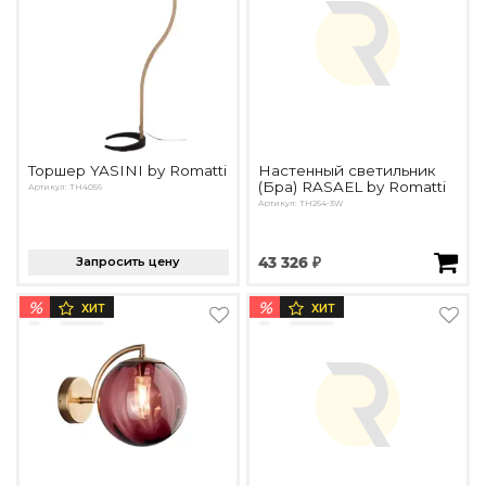
Торшер YASINI by Romatti
Настенный светильник
(Бра) RASAEL by Romatti
Артикул: TH4056
Артикул: TH264-3W
Запросить цену
43 326 ₽
%
%
ХИТ
ХИТ