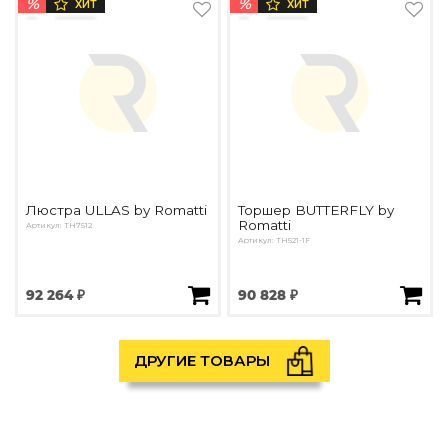
%
%
ХИТ
ХИТ
Люстра ULLAS by Romatti
Торшер BUTTERFLY by
Romatti
Артикул: TH7512
Артикул: TH521-1F
92 264 ₽
90 828 ₽
ДРУГИЕ ТОВАРЫ