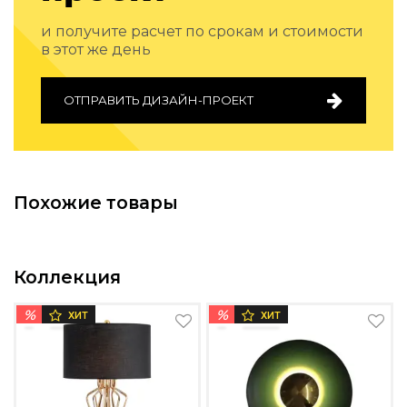
Подбор, производство и комплектация по вашему диз
и получите расчет по срокам и стоимости
Все категории товаров
в этот же день
Бренды
Реализованные проекты
ОТПРАВИТЬ ДИЗАЙН-ПРОЕКТ
Похожие товары
Коллекция
%
%
ХИТ
ХИТ