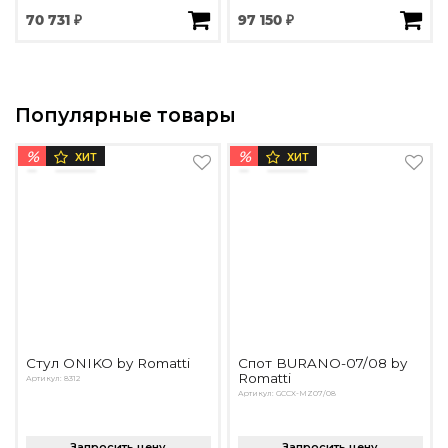
70 731 ₽
97 150 ₽
Популярные товары
%
%
ХИТ
ХИТ
Стул ONIKO by Romatti
Спот BURANO-07/08 by
Romatti
Артикул: 8312
Артикул: GCCX-MZ07/08
Запросить цену
Запросить цену