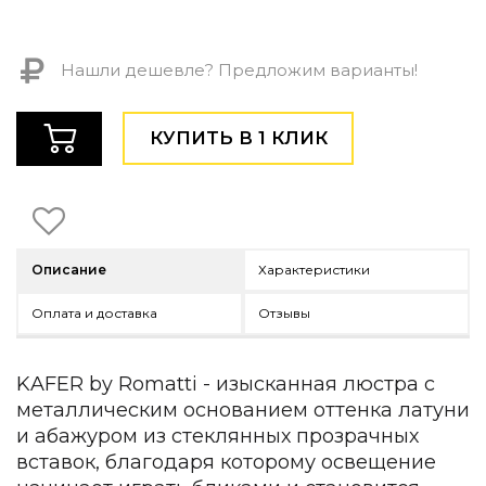
Детская мебель
Уличная и садовая мебель
Фитнес и wellness-оборудование
Нашли дешевле? Предложим варианты!
Коллекции
ROOM — Modern
КУПИТЬ В 1 КЛИК
INTERRA — Soft Modern
ARTOPIA — Mid-Century
DAYZ — Ethno
Все коллекции мебели
Подбор, производство и комплектация по вашему диз
Описание
Характеристики
Декор
Оплата и доставка
Отзывы
По типу
Для кухни
KAFER by Romatti - изысканная люстра с
Предметы интерьера
металлическим основанием оттенка латуни
Зеркала
и абажуром из стеклянных прозрачных
Вентиляторы
вставок, благодаря которому освещение
Ковры