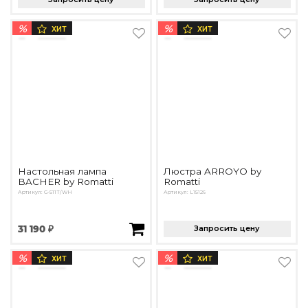
%
%
ХИТ
ХИТ
Настольная лампа
Люстра ARROYO by
BACHER by Romatti
Romatti
Артикул: G-511T/WH
Артикул: L15126
31 190 ₽
Запросить цену
%
%
ХИТ
ХИТ