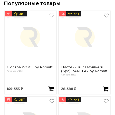
Популярные товары
%
%
ХИТ
ХИТ
Люстра WOGE by Romatti
Настенный светильник
(Бра) BARCLAY by Romatti
Артикул: L11289
Артикул: TH52
149 553 ₽
28 580 ₽
%
%
ХИТ
ХИТ