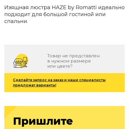
Детская мебель
Изящная люстра HAZE by Romatti идеально
Уличная и садовая мебель
подходит для большой гостиной или
Фитнес и wellness-оборудование
спальни.
Коллекции
ROOM — Modern
INTERRA — Soft Modern
ARTOPIA — Mid-Century
DAYZ — Ethno
Товар не представлен
Все коллекции мебели
в нужном размере
или цвете?
Подбор, производство и комплектация по вашему диз
Декор
Сделайте запрос на заказ и наши специалисты
предложат варианты!
По типу
Для кухни
Предметы интерьера
Зеркала
Пришлите
Вентиляторы
Ковры