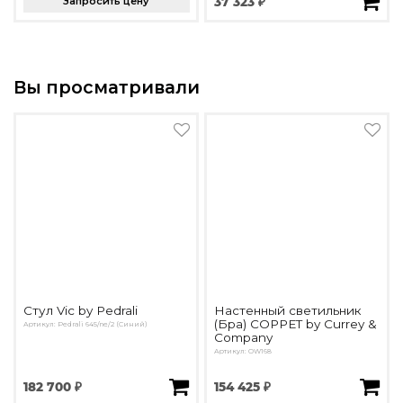
Запросить цену
37 323 ₽
Вы просматривали
Стул Vic by Pedrali
Настенный светильник
(Бра) COPPET by Currey &
Артикул: Pedrali 645/ne/2 (Синий)
Company
Артикул: OW168
182 700 ₽
154 425 ₽