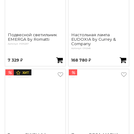
Подвесной светильник
Настольная лампа
EMERGA by Romatti
EUDOXIA by Currey &
Company
Артикул: PD16257
Артикул: ON248
7 329 ₽
168 780 ₽
%
%
ХИТ