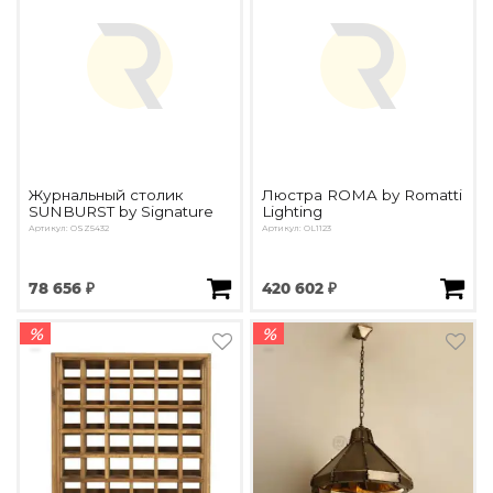
Подбор, производство и комплектация по вашему диз
Все категории товаров
Бренды
Реализованные проекты
Журнальный столик
Люстра ROMA by Romatti
SUNBURST by Signature
Lighting
Артикул: OSZ5432
Артикул: OL1123
78 656 ₽
420 602 ₽
%
%