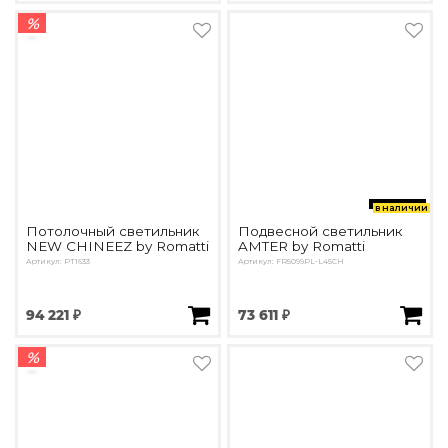
%
в наличии
Потолочный светильник
Подвесной светильник
NEW CHINEEZ by Romatti
AMTER by Romatti
Артикул: PT1633
Артикул: FR5099PL-L45CH
94 221 ₽
73 611 ₽
%