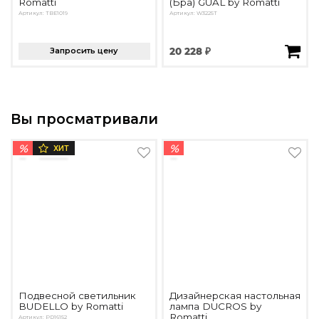
Romatti
(Бра) GUAL by Romatti
Артикул: TBE1019
Артикул: W3225T
Запросить цену
20 228 ₽
Вы просматривали
%
%
ХИТ
Подвесной светильник
Дизайнерская настольная
BUDELLO by Romatti
лампа DUCROS by
Romatti
Артикул: PD16152