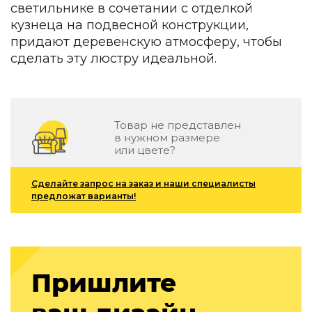
светильнике в сочетании с отделкой
Зеленые стены
Дизайнерские кальяны
кузнеца на подвесной конструкции,
Подбор, производство и комплектация по вашему диз
придают деревенскую атмосферу, чтобы
сделать эту люстру идеальной.
Сантехника и инженерия
Дизайнерские ванны
Подбор, производство и комплектация по вашему диз
Товар не представлен
Отделка и ремонт
в нужном размере
или цвете?
Стены
Акустические панели
Сделайте запрос на заказ и наши специалисты
предложат варианты!
Стеновые декоративные панели
для террас
Террасные и фасадные системы
Биоклиматические перголы
Камень
Пришлите
Изделия из натурального мрамора и камня
Светящийся камень