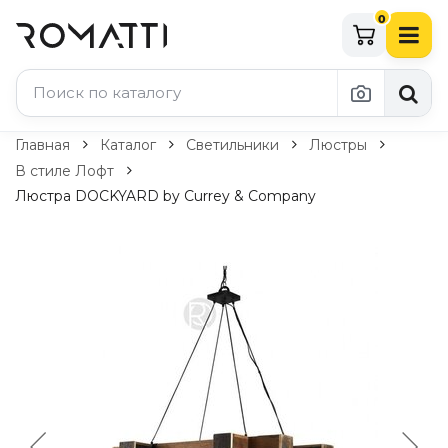
0
Каталог Romatti
Главная
Каталог
Светильники
Люстры
В стиле Лофт
Свет и освещение
Люстра DOCKYARD by Currey & Company
По типу
Подвесные светильники
Люстры
Потолочные светильники
Бра и настенные светильники
Настольные лампы
Торшеры
Технический свет
Уличное освещение
Комплектующие