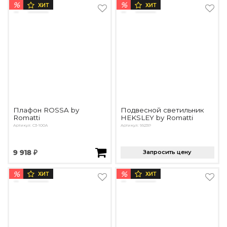
%
%
ХИТ
ХИТ
Плафон ROSSA by
Подвесной светильник
Romatti
HEKSLEY by Romatti
Артикул: C3-100A
Артикул: 9923P
9 918 ₽
Запросить цену
%
%
ХИТ
ХИТ