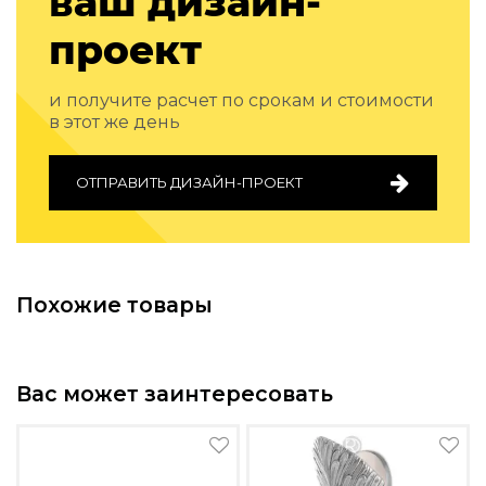
ваш дизайн-
Подбор, производство и комплектация по вашему диз
проект
Все категории товаров
Бренды
и получите расчет по срокам и стоимости
Реализованные проекты
в этот же день
ОТПРАВИТЬ ДИЗАЙН-ПРОЕКТ
Похожие товары
Вас может заинтересовать