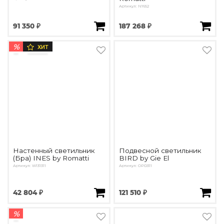
Артикул: N1652
91 350 ₽
187 268 ₽
%
ХИТ
Настенный светильник
Подвесной светильник
(Бра) INES by Romatti
BIRD by Gie El
Артикул: W131311
Артикул: OPD311
42 804 ₽
121 510 ₽
%