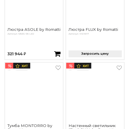
Люстра ASOLE by Romatti
Люстра FLUX by Romatti
Артикул: 6363S-R5-LED
Артикул: MD-8117
321 944 ₽
Запросить цену
%
%
ХИТ
ХИТ
Тумба MONTORRO by
Настенный светильник