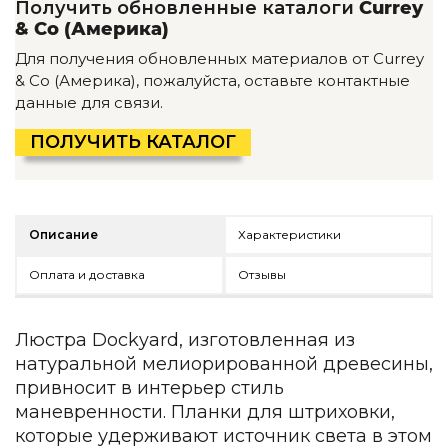
Получить обновленные каталоги
Currey
Детская мебель
& Co (Америка)
Уличная и садовая мебель
Фитнес и wellness-оборудование
Для получения обновленных материалов от Currey
Коллекции
& Co (Америка), пожалуйста, оставьте контактные
данные для связи.
ROOM — Modern
INTERRA — Soft Modern
ПОЛУЧИТЬ КАТАЛОГ
ARTOPIA — Mid-Century
DAYZ — Ethno
Все коллекции мебели
Описание
Характеристики
Подбор, производство и комплектация по вашему диз
Декор
Оплата и доставка
Отзывы
По типу
Люстра Dockyard, изготовленная из
Для кухни
натуральной мелиорированной древесины,
Предметы интерьера
привносит в интерьер стиль
Зеркала
маневренности. Планки для штриховки,
Вентиляторы
которые удерживают источник света в этом
Ковры