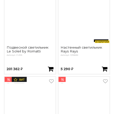
в наличии
Подвесной светильник
Настенный светильник
Le Soleil by Romatti
Rays Rays
Артикул: Л 2199
Артикул: 10158BK
201 362 ₽
5 290 ₽
%
%
ХИТ