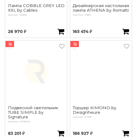
Лампа COBBLE GREY LED
Дизайнерская настольная
XXL by Cables
лампа ATHENA by Romatti
Артикул: O2342
Артикул: N883
26 970 ₽
165 474 ₽
%
%
Подвесной светильник
Торшер KIMONO by
TUBE SIMPLE by
Designheure
Signature
Артикул: OT333
Артикул: OPD5642
83 201 ₽
186 927 ₽