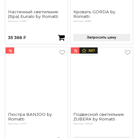
Настенный светильник
Кровать GORDA by
(Бра) Eurialo by Romatti
Romatti
Артикул: N128-1
Артикул: 8080
35 366 ₽
Запросить цену
%
%
ХИТ
Люстра BANJOO by
Подвесной светильник
Romatti
ZUBERA by Romatti
Артикул: L17111
Артикул: 10662P