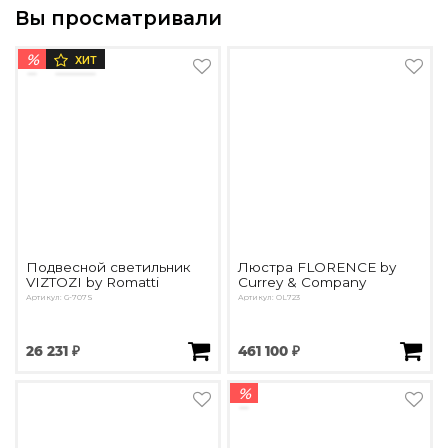
Вы просматривали
%
ХИТ
Подвесной светильник
Люстра FLORENCE by
VIZTOZI by Romatti
Currey & Company
Артикул: G-707S
Артикул: OL723
26 231 ₽
461 100 ₽
%