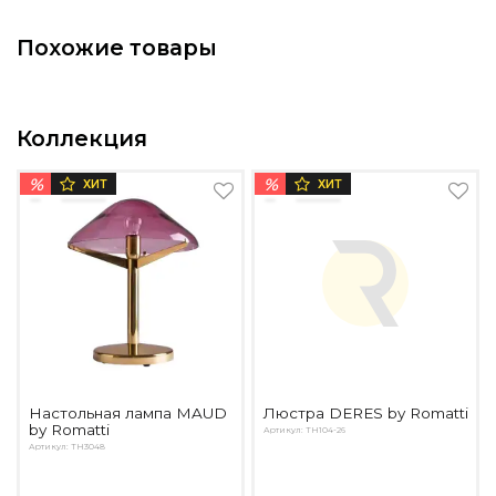
Подбор, производство и комплектация по вашему диз
Похожие товары
Все категории товаров
Бренды
Реализованные проекты
Коллекция
%
%
ХИТ
ХИТ
Настольная лампа MAUD
Люстра DERES by Romatti
by Romatti
Артикул: TH104-26
Артикул: TH3048