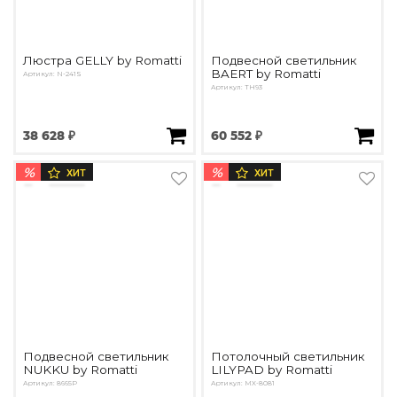
Люстра GELLY by Romatti
Подвесной светильник
BAERT by Romatti
Артикул: N-241S
Артикул: TH93
38 628 ₽
60 552 ₽
%
%
ХИТ
ХИТ
Подвесной светильник
Потолочный светильник
NUKKU by Romatti
LILYPAD by Romatti
Артикул: 8665P
Артикул: MX-8081