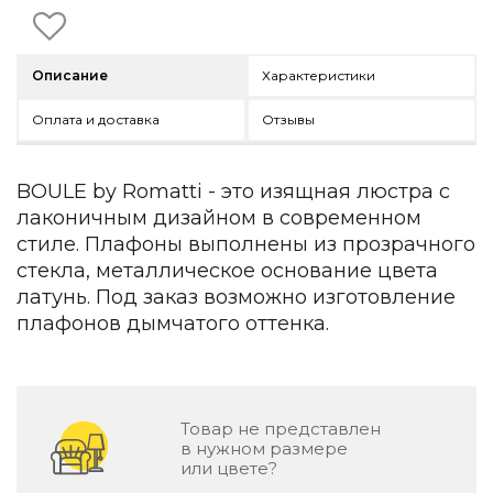
Детская мебель
Уличная и садовая мебель
Фитнес и wellness-оборудование
Описание
Характеристики
Коллекции
Оплата и доставка
Отзывы
ROOM — Modern
INTERRA — Soft Modern
ARTOPIA — Mid-Century
BOULE by Romatti - это изящная люстра с
DAYZ — Ethno
лаконичным дизайном в современном
Все коллекции мебели
стиле. Плафоны выполнены из прозрачного
Подбор, производство и комплектация по вашему диз
стекла, металлическое основание цвета
латунь. Под заказ возможно изготовление
Декор
плафонов дымчатого оттенка.
По типу
Для кухни
Предметы интерьера
Товар не представлен
Зеркала
в нужном размере
Вентиляторы
или цвете?
Ковры