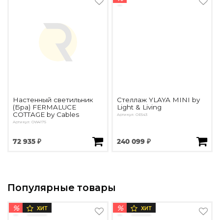
Настенный светильник
Стеллаж YLAYA MINI by
(Бра) FERMALUCE
Light & Living
COTTAGE by Cables
Артикул: OE543
Артикул: OW4175
72 935 ₽
240 099 ₽
Популярные товары
%
%
ХИТ
ХИТ