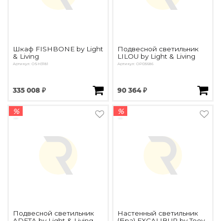
Шкаф FISHBONE by Light
Подвесной светильник
& Living
LILOU by Light & Living
Артикул: OSH3181
Артикул: OPD5686
335 008 ₽
90 364 ₽
%
%
Подвесной светильник
Настенный светильник
ADETA by Light & Living
(Бра) EXCALIBUR by Tooy