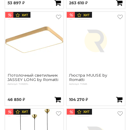
53 897 ₽
263 610 ₽
%
%
ХИТ
ХИТ
Потолочный светильник
Люстра MUUSE by
JASSEY LONG by Romatti
Romatti
Артикул: TH6001L
Артикул: TH525
46 850 ₽
104 270 ₽
%
%
ХИТ
ХИТ