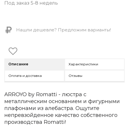
Контемпорари
Под заказ 5-8 недель
Производство архитектурного и декоративного осве
Мебель
Нашли дешевле? Предложим варианты!
По типу
Стулья
Столы и столики
Мягкая мебель
Кровати и матрасы
Описание
Характеристики
Комоды и тумбы
Полки и стеллажи
Оплата и доставка
Отзывы
Консоли
Мебель по назначению
ARROYO by Romatti - люстра с
Мебель для HoReCa
металлическим основанием и фигурными
Производство мебели на заказ Romatti
Корпусная мебель на заказ
плафонами из алебастра. Ощутите
Шкафы и гардеробные на заказ
непревзойденное качество собственного
Мебель для ванной
производства Romatti!
Офисная мебель