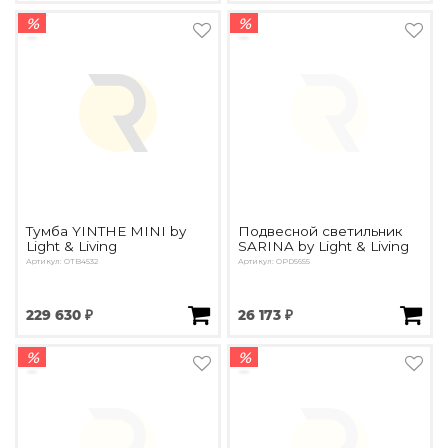
%
%
Тумба YINTHE MINI by
Подвесной светильник
Light & Living
SARINA by Light & Living
Артикул: OTB4532
Артикул: OPD5655
229 630 ₽
26 173 ₽
%
%