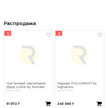
Распродажа
%
%
Настенный светильник
Торшер FULGURANT by
(Бра) LIZAK by Romatti
Signature
Артикул: W656
Артикул: OT4536
91 872 ₽
248 088 ₽