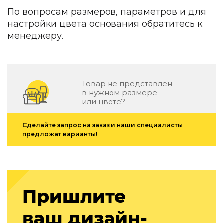
Детская мебель
По вопросам размеров, параметров и для
Уличная и садовая мебель
настройки цвета основания обратитесь к
Фитнес и wellness-оборудование
менеджеру.
Коллекции
ROOM — Modern
INTERRA — Soft Modern
ARTOPIA — Mid-Century
Товар не представлен
DAYZ — Ethno
в нужном размере
Все коллекции мебели
или цвете?
Подбор, производство и комплектация по вашему диз
Сделайте запрос на заказ и наши специалисты
предложат варианты!
Декор
По типу
Для кухни
Предметы интерьера
Пришлите
Зеркала
Вентиляторы
ваш дизайн-
Ковры