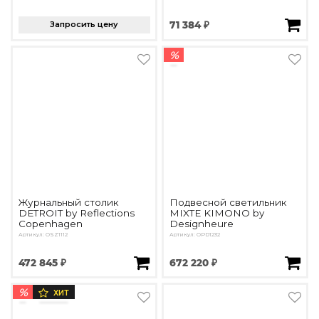
Запросить цену
71 384 ₽
%
Журнальный столик
Подвесной светильник
DETROIT by Reflections
MIXTE KIMONO by
Copenhagen
Designheure
Артикул: OSZ1112
Артикул: OPD1232
472 845 ₽
672 220 ₽
%
ХИТ