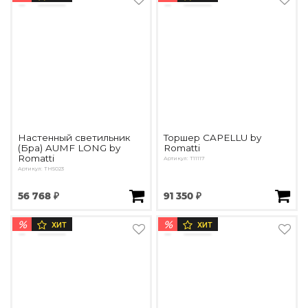
Настенный светильник
Торшер CAPELLU by
(Бра) AUMF LONG by
Romatti
Romatti
Артикул: T11117
Артикул: TH5023
56 768 ₽
91 350 ₽
%
%
ХИТ
ХИТ