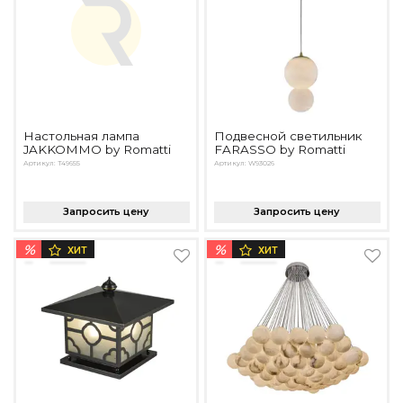
Подбор, производство и комплектация по вашему диз
Все категории товаров
Бренды
Реализованные проекты
Настольная лампа
Подвесной светильник
JAKKOMMO by Romatti
FARASSO by Romatti
Артикул: T49655
Артикул: W93026
Запросить цену
Запросить цену
%
%
ХИТ
ХИТ