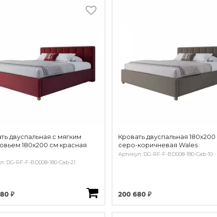
ть двуспальная с мягким
Кровать двуспальная 180х200
овьем 180х200 см красная
серо-коричневая Wales
Артикул: DG-RF-F-BD008-180-Cab-10
л: DG-RF-F-BD008-180-Cab-21
80 ₽
200 680 ₽