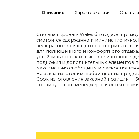
По типу
Описание
Характеристики
Оплата и
Стулья
Столы и столики
Мягкая мебель
Кровати и матрасы
Комоды и тумбы
Стильная кровать Wales благодаря прям
Полки и стеллажи
смотрится сдержанно и минималистично. 
Консоли
велюра, позволяющего растворить в своих
Мебель по назначению
для полноценного и комфортного отдыха.
Мебель для HoReCa
устойчивых ножках, высокое изголовье, 
Производство мебели на заказ Romatti
подножия и дополнительных элементов по
Корпусная мебель на заказ
максимально свободным и раскрепощенн
Шкафы и гардеробные на заказ
На заказ изготовим любой цвет из предст
Мебель для ванной
Срок изготовления заказной позиции — 30
Офисная мебель
корзину — наш менеджер свяжется с вами
Детская мебель
Уличная и садовая мебель
Фитнес и wellness-оборудование
Коллекции
ROOM — Modern
INTERRA — Soft Modern
ARTOPIA — Mid-Century
DAYZ — Ethno
Все коллекции мебели
Подбор, производство и комплектация по вашему дизайн-проекту