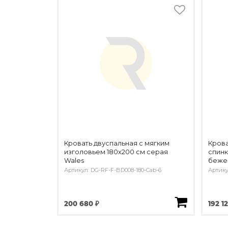
Кровать двуспальная с мягким
Крова
изголовьем 180х200 см серая
спинк
Wales
беже
Артикул: DG-RF-F-BD008-180-Cab-6
Артику
200 680 ₽
192 1