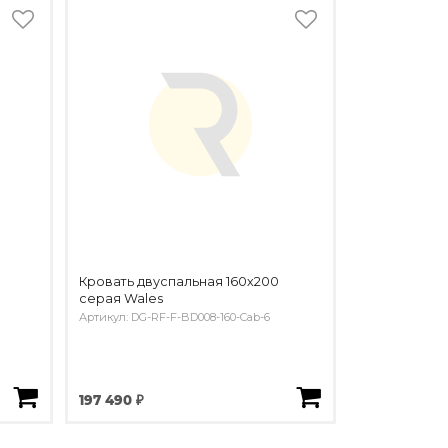
Кровать двуспальная 160х200
серая Wales
Артикул: DG-RF-F-BD008-160-Cab-6
197 490 ₽