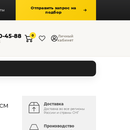
Отправить запрос на
кты
подбор
50-45-88
0
Личный
кабинет
к
 см
Доставка
Доставка во все регионы
России и страны СНГ
Производство