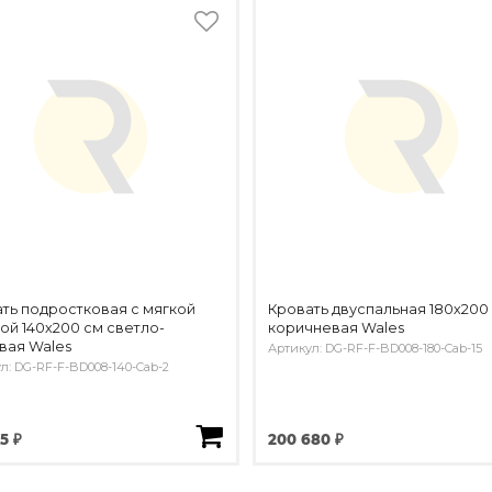
ть подростковая с мягкой
Кровать двуспальная 180х200
ой 140х200 см светло-
коричневая Wales
вая Wales
Артикул: DG-RF-F-BD008-180-Cab-15
л: DG-RF-F-BD008-140-Cab-2
25 ₽
200 680 ₽