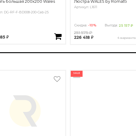
ть большая 200х200 Wales
Люстра WALES by Romatti
я
Артикул: L1611
л: DG-RF-F-BD008-200-Cab-25
Скидка:
-10%
Выгода:
25 157 ₽
251 575 ₽
85 ₽
226 418 ₽
4 варианта
SALE