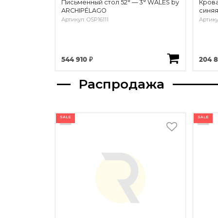
Письменный стол 52° — 3° WALES by
Крова
ARCHIPÉLAGO
синя
Артикул: OSP16111
Артику
544 910 ₽
204 8
Распродажа
SALE
SALE