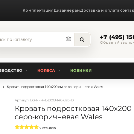
Комплектация
Дизайнерам
Доставка и оплата
Конта
+7 (495) 1
Обратный звоно
ЗВОДСТВО
HORECA
НОВИНКИ
G
Кровать подростковая 140х200 см серо-коричневая Wales
Артикул:
DG-RF-F-BD008-140-Cab-10
Кровать подростковая 140х200
серо-коричневая Wales
7 отзывов