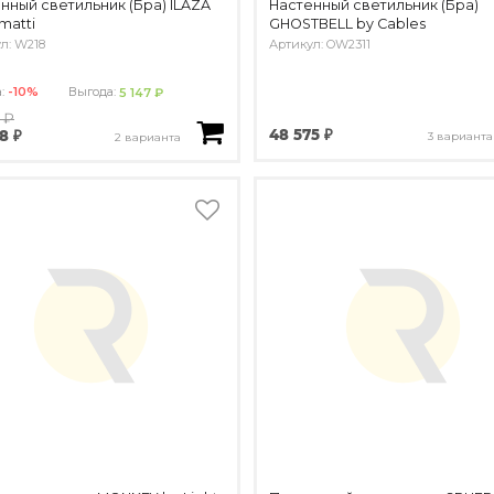
нный светильник (Бра) ILAZA
Настенный светильник (Бра)
matti
GHOSTBELL by Cables
л: W218
Артикул: OW2311
а:
-10%
Выгода:
5 147 ₽
 ₽
48 575 ₽
8 ₽
3 варианта
2 варианта