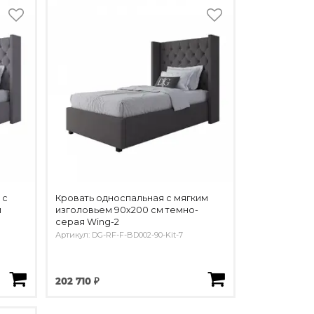
 с
Кровать односпальная с мягким
м
изголовьем 90х200 см темно-
серая Wing-2
Артикул: DG-RF-F-BD002-90-Kit-7
202 710 ₽