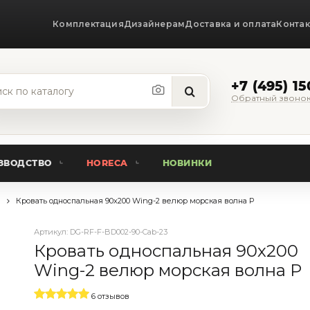
Комплектация
Дизайнерам
Доставка и оплата
Конта
+7 (495) 1
Обратный звоно
ЗВОДСТВО
HORECA
НОВИНКИ
G
Кровать односпальная 90х200 Wing-2 велюр морская волна Р
Артикул:
DG-RF-F-BD002-90-Cab-23
Кровать односпальная 90х200
Wing-2 велюр морская волна Р
6 отзывов