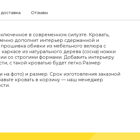
 доставка
Отзывы
аключенное в современном силуэте. Кровать,
менно дополнит интерьер сдержанной и
, прошивка обивки из мебельного велюра с
 каркасе из натурального дерева (сосна) ножки
ании со строгими формами. Добавить интерьеру
ти, с такой кроватью будет легко.Размер
и на фото) и размер. Срок изготовления заказной
бавьте кровать в корзину — наш менеджер
сти.