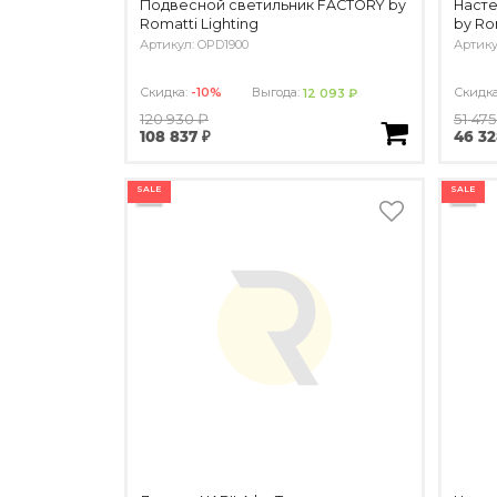
Подвесной светильник FACTORY by
Насте
Romatti Lighting
by Ro
Артикул: OPD1900
Артику
Скидка:
-10%
Выгода:
Скидк
12 093 ₽
120 930 ₽
51 475
108 837 ₽
46 32
SALE
SALE