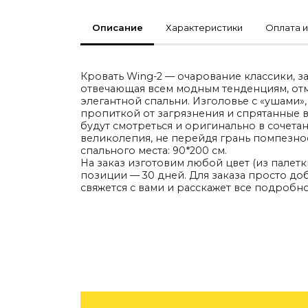
По типу
Описание
Характеристики
Оплата и
Стулья
Столы и столики
Мягкая мебель
Кровати и матрасы
Комоды и тумбы
Кровать Wing-2 — очарование классики, з
Полки и стеллажи
отвечающая всем модным тенденциям, от
Консоли
элегантной спальни. Изголовье с «ушами»
Мебель по назначению
пропиткой от загрязнения и спрятанные в
Мебель для HoReCa
будут смотреться и оригинально в сочет
Производство мебели на заказ Romatti
великолепия, не перейдя грань помпезнос
Корпусная мебель на заказ
спального места: 90*200 см.
Шкафы и гардеробные на заказ
На заказ изготовим любой цвет (из палетк
Мебель для ванной
позиции — 30 дней. Для заказа просто до
Офисная мебель
свяжется с вами и расскажет все подробно
Детская мебель
Уличная и садовая мебель
Фитнес и wellness-оборудование
Коллекции
ROOM — Modern
INTERRA — Soft Modern
ARTOPIA — Mid-Century
DAYZ — Ethno
Все коллекции мебели
Подбор, производство и комплектация по вашему дизайн-проекту