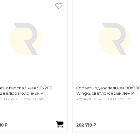
ть односпальная 90х200
Кровать односпальная 90х20
2 велюр молочный Р
Wing-2 светло-серый лен Р
л: DG-RF-F-BD002-90-Cab-1
Артикул: DG-RF-F-BD002-90-Kit-5
10 ₽
202 710 ₽