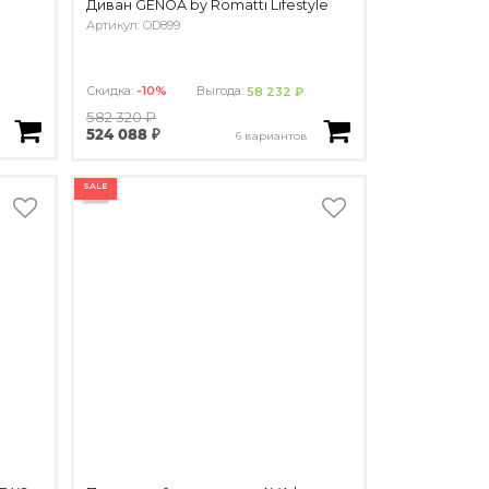
Диван GENOA by Romatti Lifestyle
Артикул: OD899
Скидка:
-10%
Выгода:
58 232 ₽
582 320 ₽
524 088 ₽
6 вариантов
SALE