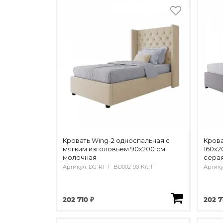
Изделия из натурального мрамора и камня
Светящийся камень
Подбор, производство и комплектация по вашему дизайн-проекту
Все категории товаров
Бренды
Реализованные проекты
Кровать Wing-2 односпальная с
Крова
мягким изголовьем 90х200 см
160х2
молочная
сера
Артикул: DG-RF-F-BD002-90-Kit-1
Артику
202 710 ₽
202 7