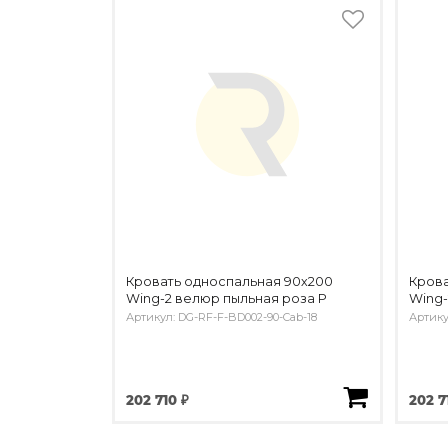
Кровать односпальная 90х200
Крова
Wing-2 велюр пыльная роза Р
Wing-
Артикул: DG-RF-F-BD002-90-Cab-18
Артику
202 710 ₽
202 7