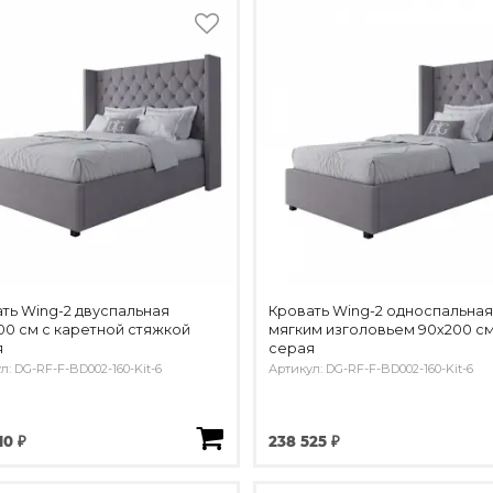
ть Wing-2 двуспальная
Кровать Wing-2 односпальная
00 см с каретной стяжкой
мягким изголовьем 90х200 с
я
серая
л: DG-RF-F-BD002-160-Kit-6
Артикул: DG-RF-F-BD002-160-Kit-6
10 ₽
238 525 ₽