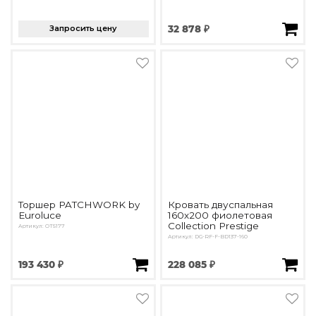
Запросить цену
32 878 ₽
Торшер PATCHWORK by
Кровать двуспальная
Euroluce
160х200 фиолетовая
Collection Prestige
Артикул: OT5177
Артикул: DG-RF-F-BD137-160
193 430 ₽
228 085 ₽