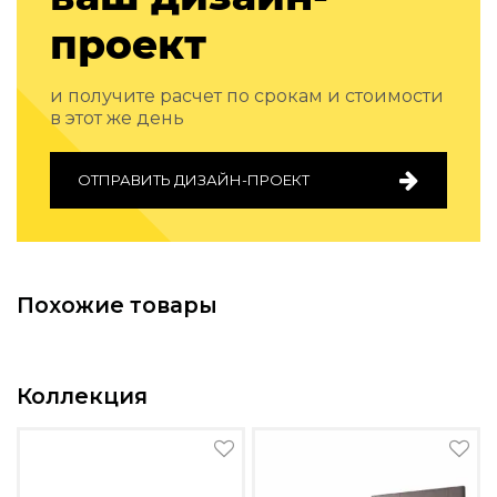
Подбор, производство и комплектация по вашему диз
проект
Все категории товаров
Бренды
и получите расчет по срокам и стоимости
Реализованные проекты
в этот же день
ОТПРАВИТЬ ДИЗАЙН-ПРОЕКТ
Похожие товары
Коллекция