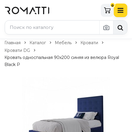
0
Каталог Romatti
Главная
Каталог
Мебель
Кровати
Кровати DG
Свет и освещение
Кровать односпальная 90х200 синяя из велюра Royal
Black Р
По типу
Подвесные светильники
Люстры
Потолочные светильники
Бра и настенные светильники
Настольные лампы
Торшеры
Технический свет
Уличное освещение
Комплектующие