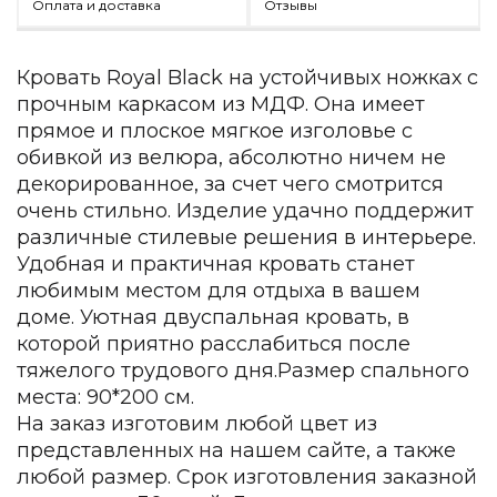
Оплата и доставка
Отзывы
Детская мебель
Уличная и садовая мебель
Фитнес и wellness-оборудование
Кровать Royal Black на устойчивых ножках с
Коллекции
прочным каркасом из МДФ. Она имеет
ROOM — Modern
прямое и плоское мягкое изголовье с
INTERRA — Soft Modern
обивкой из велюра, абсолютно ничем не
ARTOPIA — Mid-Century
декорированное, за счет чего смотрится
DAYZ — Ethno
очень стильно. Изделие удачно поддержит
Все коллекции мебели
различные стилевые решения в интерьере.
Удобная и практичная кровать станет
Подбор, производство и комплектация по вашему диз
любимым местом для отдыха в вашем
Декор
доме. Уютная двуспальная кровать, в
которой приятно расслабиться после
По типу
тяжелого трудового дня.Размер спального
Для кухни
места: 90*200 см.
Предметы интерьера
На заказ изготовим любой цвет из
Зеркала
представленных на нашем сайте, а также
Вентиляторы
любой размер. Срок изготовления заказной
Ковры