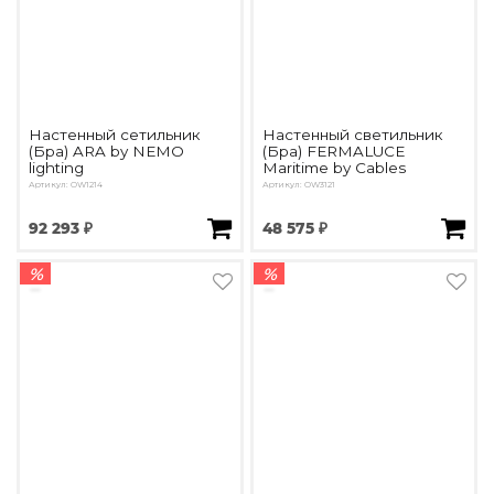
Настенный сетильник
Настенный светильник
(Бра) ARA by NEMO
(Бра) FERMALUCE
lighting
Maritime by Cables
Артикул: OW1214
Артикул: OW3121
92 293 ₽
48 575 ₽
%
%