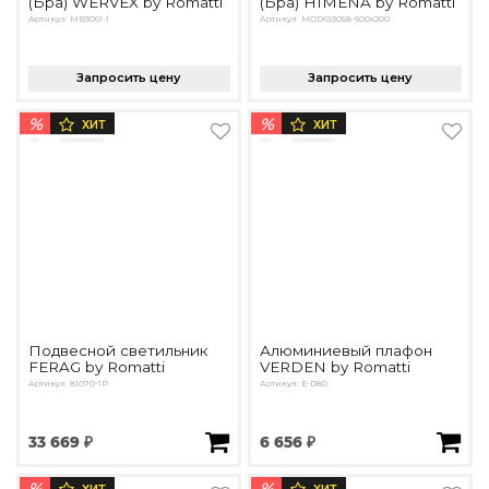
(Бра) WERVEX by Romatti
(Бра) HIMENA by Romatti
Артикул: MB3061-1
Артикул: MOD693058-600x200
Запросить цену
Запросить цену
%
%
ХИТ
ХИТ
Подвесной светильник
Алюминиевый плафон
FERAG by Romatti
VERDEN by Romatti
Артикул: 81070-1P
Артикул: E-D80
33 669 ₽
6 656 ₽
%
%