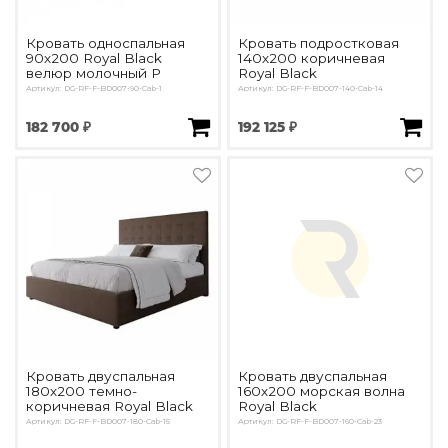
Кровать односпальная
Кровать подростковая
90х200 Royal Black
140х200 коричневая
велюр молочный Р
Royal Black
Артикул: DG-RF-F-BD007-90-Cab-1
Артикул: DG-RF-F-BD007-140-Cab-14
182 700 ₽
192 125 ₽
Кровать двуспальная
Кровать двуспальная
180х200 темно-
160х200 морская волна
коричневая Royal Black
Royal Black
Артикул: DG-RF-F-BD007-180-Cab-15
Артикул: DG-RF-F-BD007-160-Cab-23