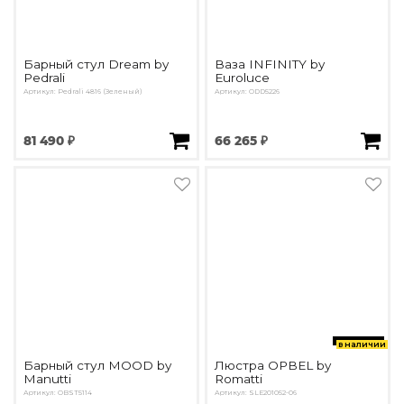
Барный стул Dream by
Ваза INFINITY by
Pedrali
Euroluce
Артикул: Pedrali 4816 (Зеленый)
Артикул: ODD5226
81 490 ₽
66 265 ₽
в наличии
Барный стул MOOD by
Люстра OPBEL by
Manutti
Romatti
Артикул: OBST5114
Артикул: SLE201052-06