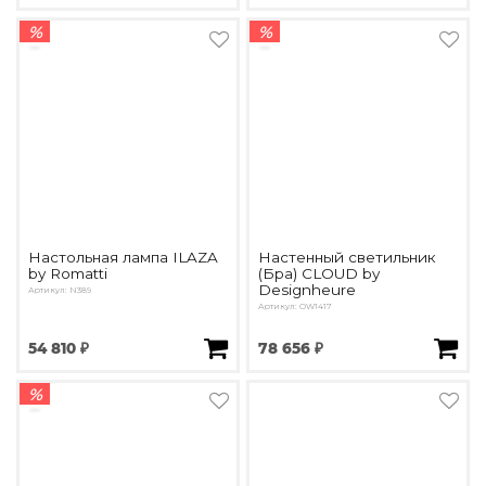
%
%
Настольная лампа ILAZA
Настенный светильник
by Romatti
(Бра) CLOUD by
Designheure
Артикул: N389
Артикул: OW1417
54 810 ₽
78 656 ₽
%