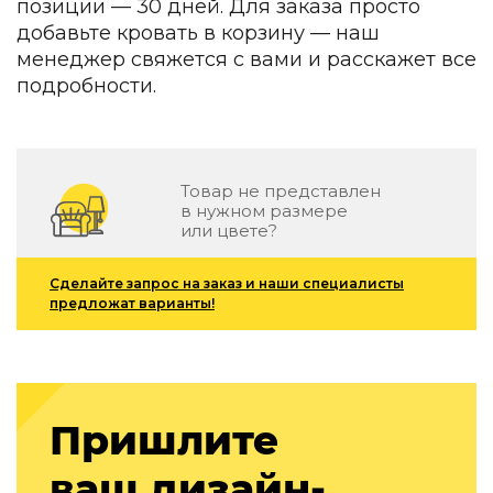
позиции — 30 дней. Для заказа просто
Зеленые стены
добавьте кровать в корзину — наш
Дизайнерские кальяны
менеджер свяжется с вами и расскажет все
Подбор, производство и комплектация по вашему диз
подробности.
Сантехника и инженерия
Дизайнерские ванны
Подбор, производство и комплектация по вашему диз
Товар не представлен
Отделка и ремонт
в нужном размере
или цвете?
Стены
Сделайте запрос на заказ и наши специалисты
Акустические панели
предложат варианты!
Стеновые декоративные панели
для террас
Террасные и фасадные системы
Биоклиматические перголы
Камень
Пришлите
Изделия из натурального мрамора и камня
ваш дизайн-
Светящийся камень