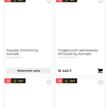
ХИТ
ХИТ
Торшер EHONA by
Подвесной светильник
Romatti
ROSSAR by Romatti
Артикул: 10349F
Артикул: TH9008-1
Запросить цену
16 443 ₽
%
%
ХИТ
ХИТ