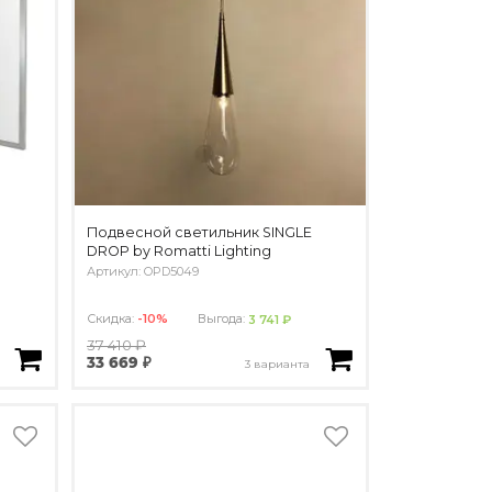
Подвесной светильник SINGLE
DROP by Romatti Lighting
Артикул: OPD5049
Скидка:
-10%
Выгода:
3 741 ₽
37 410 ₽
33 669 ₽
3 варианта