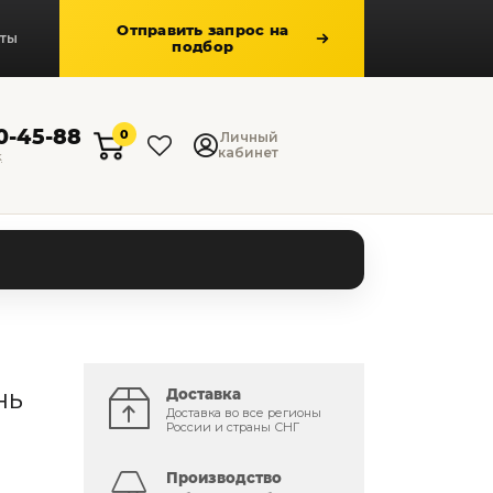
Отправить запрос на
кты
подбор
50-45-88
0
Личный
кабинет
к
нь
Доставка
Доставка во все регионы
России и страны СНГ
Производство