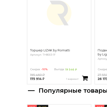
Торшер LIZAK by Romatti
Подве
by Lig
Артикул: TH8003-1F
Артику
Скидка:
-10%
Выгода:
Скидк
19 546 ₽
195 460 ₽
27 55
175 914 ₽
26 17
1 вариант
Популярные товар
SALE
SALE