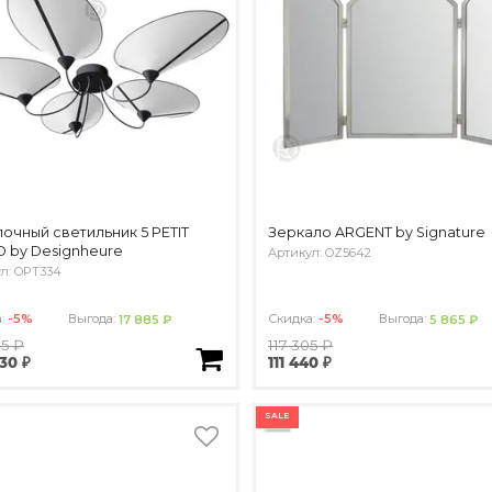
очный светильник 5 PETIT
Зеркало ARGENT by Signature
D by Designheure
Артикул: OZ5642
л: OPT334
а:
-5%
Выгода:
Скидка:
-5%
Выгода:
17 885 ₽
5 865 ₽
15 ₽
117 305 ₽
30 ₽
111 440 ₽
SALE