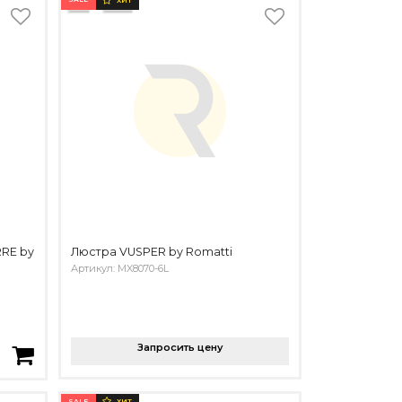
ХИТ
RE by
Люстра VUSPER by Romatti
Артикул: MX8070-6L
Запросить цену
SALE
ХИТ