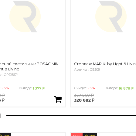
сной светильник BOSAC MINI
Стеллаж MARIKI by Light & Livi
ht & Living
Артикул: OE509
л: OPD5674
а:
-5%
Выгода:
Скидка:
-5%
Выгода:
1 377 ₽
16 878 ₽
0 ₽
337 560 ₽
3 ₽
320 682 ₽
ы
SALE