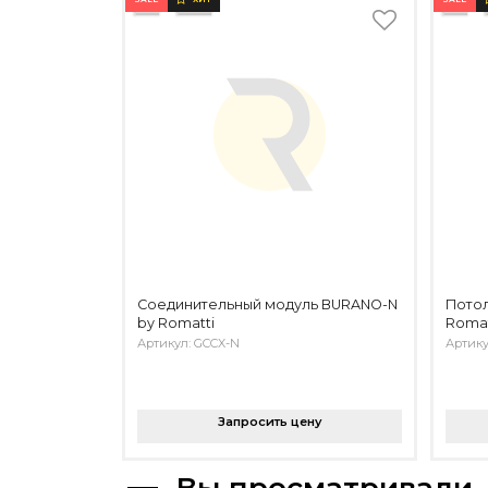
Соединительный модуль BURANO-N
Потол
by Romatti
Romat
Артикул: GCCX-N
Артику
Запросить цену
Вы просматривали