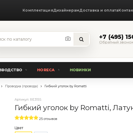
Комплектация
Дизайнерам
Доставка и оплата
Конта
+7 (495) 1
Обратный звоно
ЗВОДСТВО
HORECA
НОВИНКИ
Проводка (провода)
Гибкий уголок by Romatti
Артикул:
RE315S
Гибкий уголок by Romatti, Лату
25 отзывов
Цвет