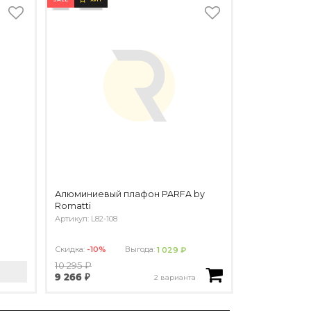
Алюминиевый плафон PARFA by
Romatti
Артикул: L82-108
Скидка:
-10%
Выгода:
1 029 ₽
10 295 ₽
9 266 ₽
2 варианта