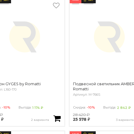
ХИТ
ХИТ
н GYGES by Romatti
Подвесной светильник AMBER
Romatti
: L160-170
Артикул: M-766S
а:
-10%
Выгода:
Скидка:
-10%
Выгода:
1 174 ₽
2 842 ₽
 ₽
28 420 ₽
 ₽
25 578 ₽
2 варианта
3 варианта
SALE
ХИТ
ХИТ