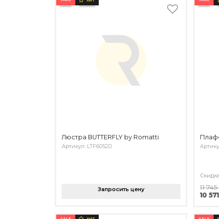
ХИТ
Люстра BUTTERFLY by Romatti
Плафо
Артикул: LTF6052D
Артикул
Скидк
11 745
Запросить цену
10 571
SALE
SALE
ХИТ