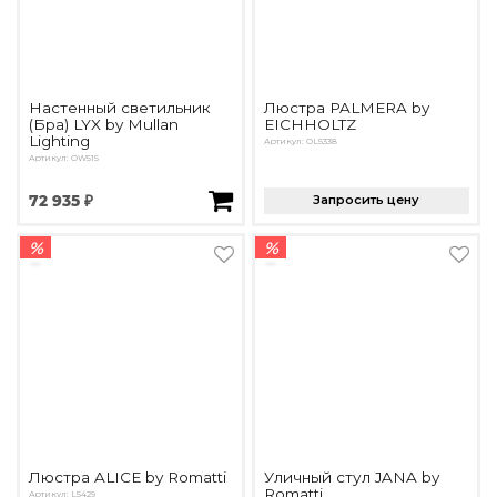
Настенный светильник
Люстра PALMERA by
(Бра) LYX by Mullan
EICHHOLTZ
Lighting
Артикул: OL5338
Артикул: OW515
72 935 ₽
Запросить цену
%
%
Люстра ALICE by Romatti
Уличный стул JANA by
Romatti
Артикул: L5429