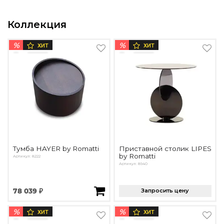
Подбор, производство и комплектация по вашему диз
Коллекция
Все категории товаров
Бренды
%
%
ХИТ
ХИТ
Реализованные проекты
Тумба HAYER by Romatti
Приставной столик LIPES
by Romatti
Артикул: 8222
Артикул: 8940
78 039 ₽
Запросить цену
%
%
ХИТ
ХИТ