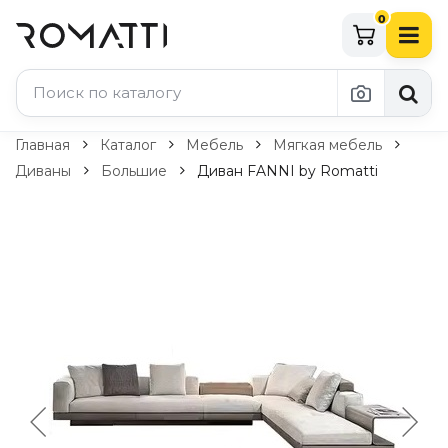
0
Каталог Romatti
Главная
Каталог
Мебель
Мягкая мебель
Диваны
Большие
Диван FANNI by Romatti
Свет и освещение
По типу
Подвесные светильники
Люстры
Потолочные светильники
Бра и настенные светильники
Настольные лампы
Торшеры
Технический свет
Уличное освещение
Комплектующие