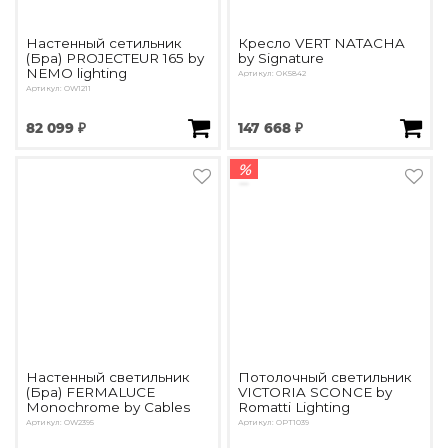
Настенный сетильник
Кресло VERT NATACHA
(Бра) PROJECTEUR 165 by
by Signature
NEMO lighting
Артикул: OK5842
Артикул: OW1211
82 099 ₽
147 668 ₽
%
Настенный светильник
Потолочный светильник
(Бра) FERMALUCE
VICTORIA SCONCE by
Monochrome by Cables
Romatti Lighting
Артикул: OW2395
Артикул: OPT1039