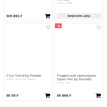
Артикул: LS5358
305 892 ₽
Запросить цену
%
Стул Trend by Pedrali
Подвесной светильник
Open Mic by Romatti
Артикул: Pedrali 443 (Зебрано)
Артикул: G350
56 115 ₽
56 898 ₽