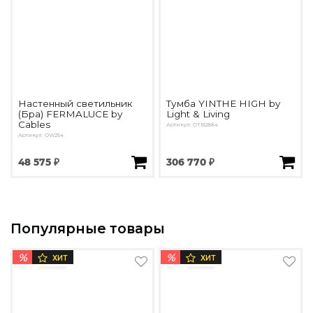
Настенный светильник
Тумба YINTHE HIGH by
(Бра) FERMALUCE by
Light & Living
Cables
Артикул: ОTB2884
Артикул: OW254
48 575 ₽
306 770 ₽
Популярные товары
%
%
ХИТ
ХИТ