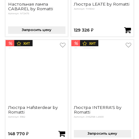
Настольная лампа
Люстра LEATE by Romatti
CABAREL by Romatti
Артикул: TH9041
Артикул: NT2475
Запросить цену
129 326 ₽
%
%
ХИТ
ХИТ
Люстра Hafsterdear by
Люстра INTERRA'S by
Romatti
Romatti
Артикул: 3982
Артикул: JH52158-L4600
148 770 ₽
Запросить цену