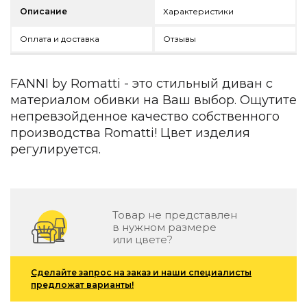
Детская мебель
Описание
Характеристики
Уличная и садовая мебель
Фитнес и wellness-оборудование
Оплата и доставка
Отзывы
Коллекции
ROOM — Modern
FANNI by Romatti - это стильный диван с
INTERRA — Soft Modern
материалом обивки на Ваш выбор. Ощутите
ARTOPIA — Mid-Century
непревзойденное качество собственного
DAYZ — Ethno
производства Romatti! Цвет изделия
Все коллекции мебели
регулируется.
Подбор, производство и комплектация по вашему диз
Декор
По типу
Товар не представлен
в нужном размере
Для кухни
или цвете?
Предметы интерьера
Зеркала
Сделайте запрос на заказ и наши специалисты
Вентиляторы
предложат варианты!
Ковры