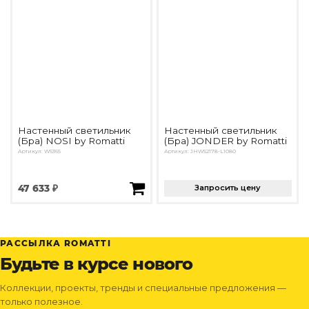
Настенный светильник
Настенный светильник
(Бра) NOSI by Romatti
(Бра) JONDER by Romatti
Артикул: W5365
Артикул: JHW52178-L1080
47 633 ₽
Запросить цену
РАССЫЛКА ROMATTI
Будьте в курсе нового
Коллекции, проекты, тренды и специальные предложения —
только полезное.