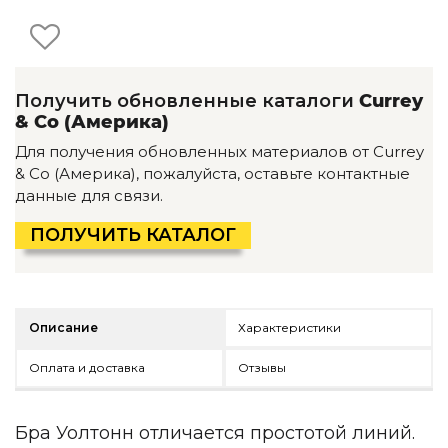
Детская мебель
Уличная и садовая мебель
Фитнес и wellness-оборудование
Коллекции
Получить обновленные каталоги
Currey
ROOM — Modern
& Co (Америка)
INTERRA — Soft Modern
Для получения обновленных материалов от Currey
ARTOPIA — Mid-Century
& Co (Америка), пожалуйста, оставьте контактные
DAYZ — Ethno
данные для связи.
Все коллекции мебели
ПОЛУЧИТЬ КАТАЛОГ
Подбор, производство и комплектация по вашему диз
Декор
По типу
Описание
Характеристики
Для кухни
Оплата и доставка
Отзывы
Предметы интерьера
Зеркала
Вентиляторы
Бра Уолтонн отличается простотой линий.
Ковры