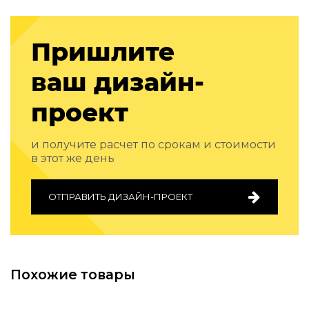
Подбор, производство и комплектация по вашему диз
Все категории товаров
Пришлите
Бренды
Реализованные проекты
ваш дизайн-
проект
и получите расчет по срокам и стоимости
в этот же день
ОТПРАВИТЬ ДИЗАЙН-ПРОЕКТ
Похожие товары