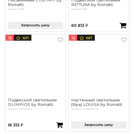
Письменный стол IHTI by
Подвесной светильник
Romatti
RETTURA by Romatti
Артикул: 8917
Артикул: 3296
Запросить цену
60 813 ₽
%
%
ХИТ
ХИТ
Подвесной светильник
Настенный светильник
OLIMPIOS by Romatti
(Бра) LOUISA by Romatti
Артикул: AFFDPD112
Артикул: JHW52234-1W
16 313 ₽
Запросить цену