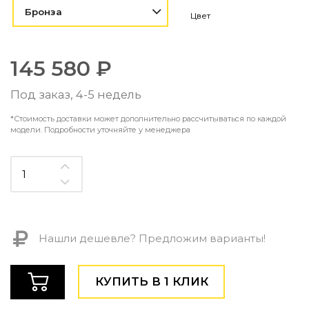
Контемпорари
Бронза
Цвет
Производство архитектурного и декоративного осве
Мебель
145 580 ₽
По типу
Под заказ, 4-5 недель
Стулья
Столы и столики
*Стоимость доставки может дополнительно рассчитываться по каждой
Мягкая мебель
модели. Подробности уточняйте у менеджера
Кровати и матрасы
Комоды и тумбы
Полки и стеллажи
Консоли
Мебель по назначению
Мебель для HoReCa
Нашли дешевле? Предложим варианты!
Производство мебели на заказ Romatti
Корпусная мебель на заказ
Шкафы и гардеробные на заказ
КУПИТЬ В 1 КЛИК
Мебель для ванной
Офисная мебель