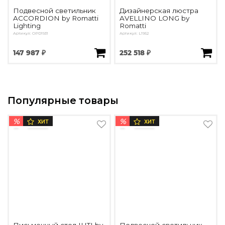
Подвесной светильник
Дизайнерская люстра
ACCORDION by Romatti
AVELLINO LONG by
Lighting
Romatti
Артикул: OPD1931
Артикул: L1952
147 987 ₽
252 518 ₽
Популярные товары
%
%
ХИТ
ХИТ