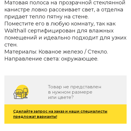
Матовая полоса на прозрачной стеклянной
Зеленые стены
канистре ловко рассеивает свет, а отделка
Дизайнерские кальяны
Подбор, производство и комплектация по вашему диз
придает тепло пятну на стене.
Поместите его в любую комнату, так как
Сантехника и инженерия
Walthall сертифицирован для влажных
помещений и идеально подходит для узких
Дизайнерские ванны
стен.
Подбор, производство и комплектация по вашему диз
Материалы: Кованое железо / Стекло.
Отделка и ремонт
Направление света: окружающее.
Стены
Акустические панели
Стеновые декоративные панели
Товар не представлен
для террас
в нужном размере
или цвете?
Террасные и фасадные системы
Биоклиматические перголы
Сделайте запрос на заказ и наши специалисты
Камень
предложат варианты!
Изделия из натурального мрамора и камня
Светящийся камень