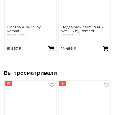
Люстра AVRON by
Подвесной светильник
Romatti
WYLER by Romatti
Артикул: LD2021923
Артикул: ASHEDD05
61 857 ₽
14 486 ₽
Вы просматривали
%
%