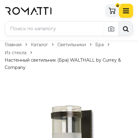
0
Каталог Romatti
Главная
Каталог
Светильники
Бра
Из стекла
Свет и освещение
Настенный светильник (Бра) WALTHALL by Currey &
Company
По типу
Подвесные светильники
Люстры
Потолочные светильники
Бра и настенные светильники
Настольные лампы
Торшеры
Технический свет
Уличное освещение
Комплектующие