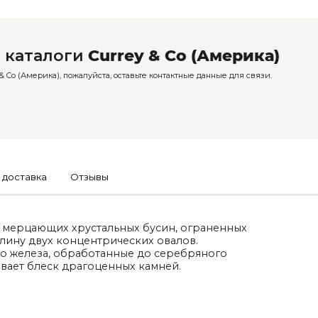
 каталоги
Currey & Co (Америка)
 Co (Америка), пожалуйста, оставьте контактные данные для связи.
 доставка
Отзывы
из мерцающих хрустальных бусин, ограненных
лину двух концентрических овалов.
о железа, обработанные до серебряного
ивает блеск драгоценных камней.