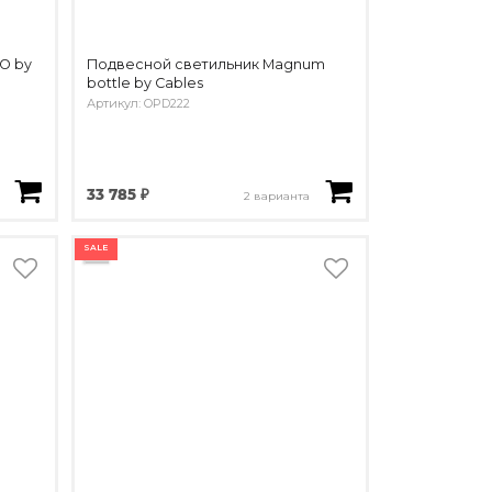
O by
Подвесной светильник Magnum
bottle by Cables
Артикул: OPD222
33 785 ₽
2 варианта
SALE