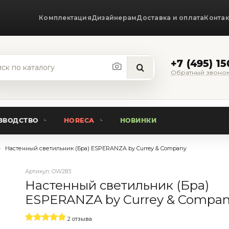
Комплектация
Дизайнерам
Доставка и оплата
Конта
+7 (495) 1
Обратный звоно
ЗВОДСТВО
HORECA
НОВИНКИ
Настенный светильник (Бра) ESPERANZA by Currey & Company
Артикул:
OW283
Настенный светильник (Бра)
ESPERANZA by Currey & Compa
2 отзыва