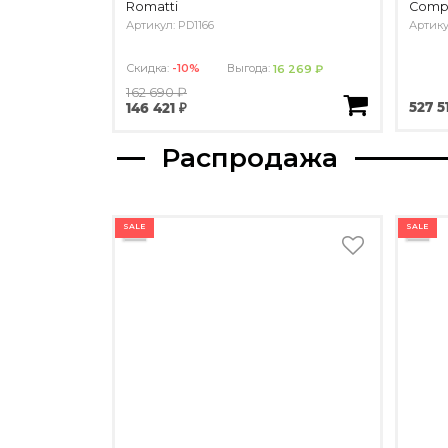
Romatti
Comp
Артикул: PD1166
Артику
Скидка:
-10%
Выгода:
16 269 ₽
162 690 ₽
527 5
146 421 ₽
Распродажа
SALE
SALE