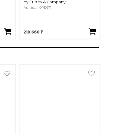
by Currey & Company
Артикул: OPD671
218 660 ₽