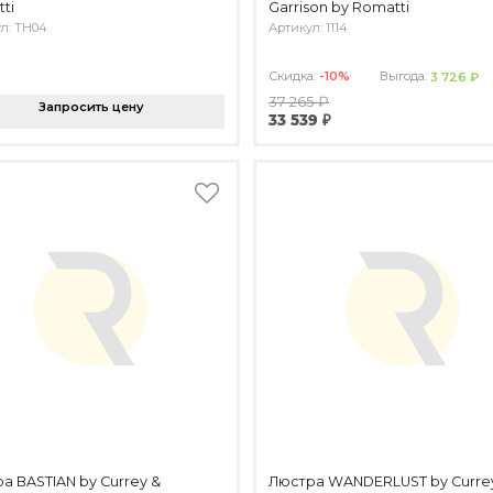
ti
Garrison by Romatti
л: TH04
Артикул: 1114
Скидка:
-10%
Выгода:
3 726 ₽
37 265 ₽
Запросить цену
33 539 ₽
а BASTIAN by Currey &
Люстра WANDERLUST by Curre