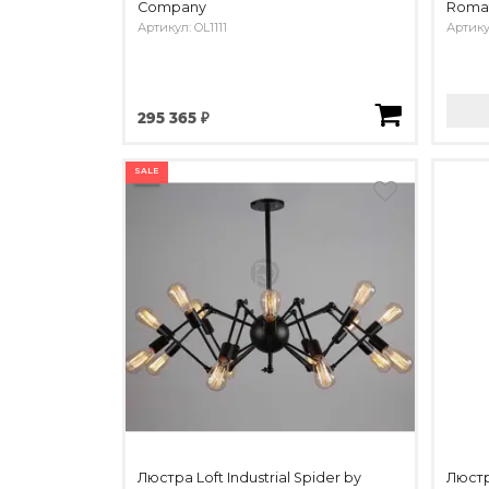
Company
Romat
Артикул: OL1111
Артику
295 365 ₽
SALE
Люстра Loft Industrial Spider by
Люстр