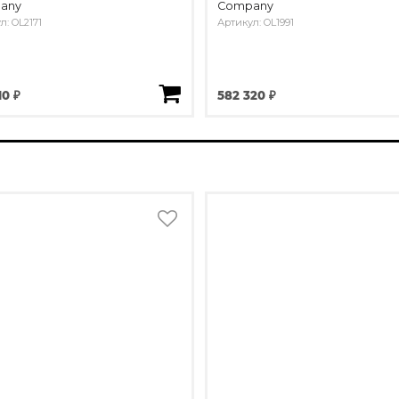
any
Company
л: OL2171
Артикул: OL1991
10 ₽
582 320 ₽