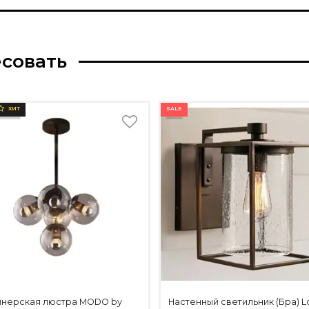
есовать
SALE
ХИТ
йнерская люстра MODO by
Настенный светильник (Бра) Lo