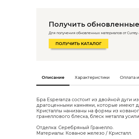
По типу
Стулья
Столы и столики
Получить обновленные
Мягкая мебель
Кровати и матрасы
Для получения обновленных материалов от Currey &
Комоды и тумбы
Полки и стеллажи
ПОЛУЧИТЬ КАТАЛОГ
Консоли
Мебель по назначению
Мебель для HoReCa
Производство мебели на заказ Romatti
Корпусная мебель на заказ
Шкафы и гардеробные на заказ
Мебель для ванной
Описание
Характеристики
Оплата и
Офисная мебель
Детская мебель
Уличная и садовая мебель
Фитнес и wellness-оборудование
Бра Esperanza состоит из двойной дуги 
Коллекции
драгоценными камнями, которые имеют д
ROOM — Modern
Кристаллы нанизаны на формы из кованог
INTERRA — Soft Modern
гранеллового блеска, блеск металла усил
ARTOPIA — Mid-Century
DAYZ — Ethno
Отделка: Серебряный Гранелло.
Все коллекции мебели
Материалы: Кованое железо / Кристалл.
Подбор, производство и комплектация по вашему дизайн-проекту