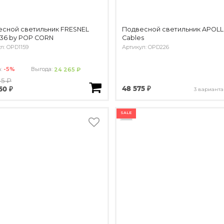
сной светильник FRESNEL
Подвесной светильник APOLL
 36 by POP CORN
Cables
л: OPD1159
Артикул: OPD226
а:
-5%
Выгода:
24 265 ₽
15 ₽
48 575 ₽
50 ₽
3 варианта
SALE