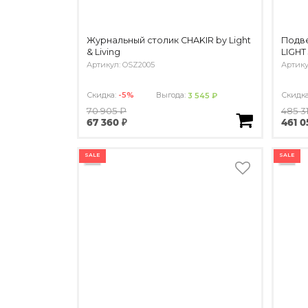
Журнальный столик CHAKIR by Light
Подве
& Living
LIGHT
Артикул: OSZ2005
Артику
Скидка:
-5%
Выгода:
Скидк
3 545 ₽
70 905 ₽
485 3
67 360 ₽
461 0
SALE
SALE