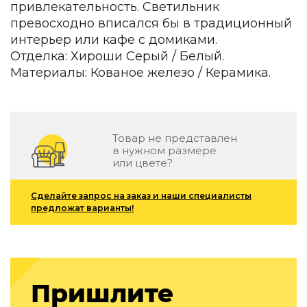
привлекательность. Светильник
Зеленые стены
Дизайнерские кальяны
превосходно вписался бы в традиционный
Подбор, производство и комплектация по вашему диз
интерьер или кафе с домиками.
Отделка: Хироши Серый / Белый.
Сантехника и инженерия
Материалы: Кованое железо / Керамика.
Дизайнерские ванны
Подбор, производство и комплектация по вашему диз
Отделка и ремонт
Товар не представлен
в нужном размере
Стены
или цвете?
Акустические панели
Стеновые декоративные панели
Сделайте запрос на заказ и наши специалисты
для террас
предложат варианты!
Террасные и фасадные системы
Биоклиматические перголы
Камень
Пришлите
Изделия из натурального мрамора и камня
Светящийся камень