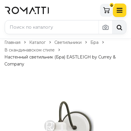
0
Каталог Romatti
Главная
Каталог
Светильники
Бра
В скандинавском стиле
Свет и освещение
Настенный светильник (Бра) EASTLEIGH by Currey &
Company
По типу
Подвесные светильники
Люстры
Потолочные светильники
Бра и настенные светильники
Настольные лампы
Торшеры
Технический свет
Уличное освещение
Комплектующие