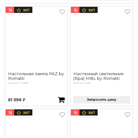
%
%
ХИТ
ХИТ
Настольная лампа PAZ by
Настенный светильник
Romatti
(Бра) MBL by Romatti
Артикул: TH3189
Артикул: MBL
61 596 ₽
Запросить цену
%
%
ХИТ
ХИТ