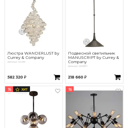
Люстра WANDERLUST by
Подвесной светильник
Currey & Company
MANUSCRIPT by Currey &
Company
Артикул: OL1991
Артикул: OPD671
582 320 ₽
218 660 ₽
%
%
ХИТ