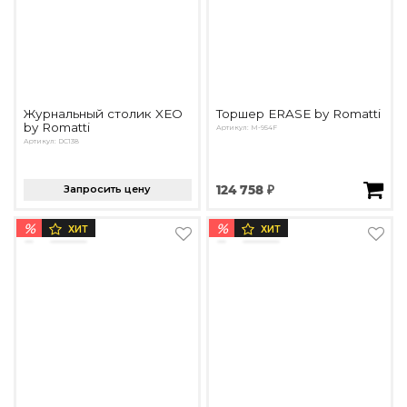
Журнальный столик XEO
Торшер ERASE by Romatti
by Romatti
Артикул: M-954F
Артикул: DC138
Запросить цену
124 758 ₽
%
%
ХИТ
ХИТ