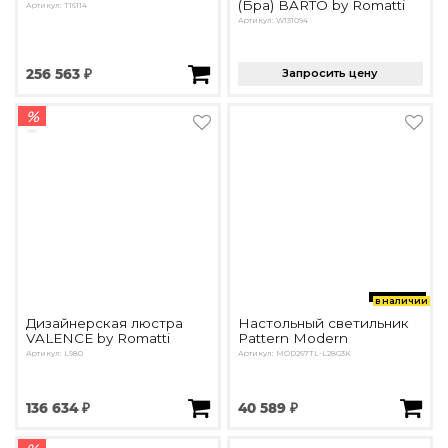
(Бра) BARTO by Romatti
Артикул: T16114
Артикул: W131094
256 563 ₽
Запросить цену
%
в наличии
Дизайнерская люстра
Настольный светильник
VALENCE by Romatti
Pattern Modern
Артикул: L980
Артикул: MOD267TL-L28G3K
136 634 ₽
40 589 ₽