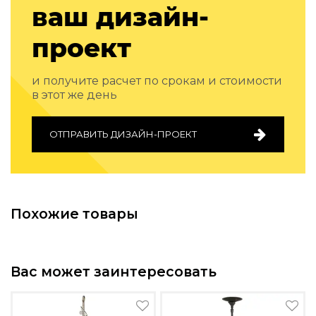
ваш дизайн-
Подбор, производство и комплектация по вашему диз
Все категории товаров
проект
Бренды
Реализованные проекты
и получите расчет по срокам и стоимости
в этот же день
ОТПРАВИТЬ ДИЗАЙН-ПРОЕКТ
Похожие товары
Вас может заинтересовать