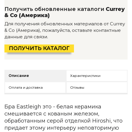
Детская мебель
Получить обновленные каталоги
Currey
Уличная и садовая мебель
& Co (Америка)
Фитнес и wellness-оборудование
Коллекции
Для получения обновленных материалов от Currey
& Co (Америка), пожалуйста, оставьте контактные
ROOM — Modern
данные для связи.
INTERRA — Soft Modern
ARTOPIA — Mid-Century
ПОЛУЧИТЬ КАТАЛОГ
DAYZ — Ethno
Все коллекции мебели
Подбор, производство и комплектация по вашему диз
Описание
Характеристики
Декор
Оплата и доставка
Отзывы
По типу
Для кухни
Бра Eastleigh это - белая керамика
Предметы интерьера
смешивается с кованым железом,
Зеркала
обработанным серой отделкой Hiroshi, что
Вентиляторы
придает этому интерьеру неповторимую
Ковры