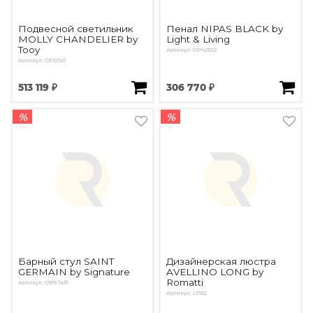
Подвесной светильник
Пенал NIPAS BLACK by
MOLLY CHANDELIER by
Light & Living
Tooy
Артикул: OPN3512
Артикул: OPD150
513 119 ₽
306 770 ₽
%
%
Барный стул SAINT
Дизайнерская люстра
GERMAIN by Signature
AVELLINO LONG by
Romatti
Артикул: OBST431
Артикул: L1952