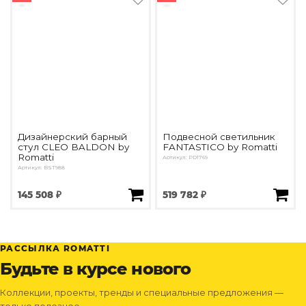
Дизайнерский барный
Подвесной светильник
стул CLEO BALDON by
FANTASTICO by Romatti
Romatti
Артикул: PD1769
Артикул: BST988
145 508 ₽
519 782 ₽
РАССЫЛКА ROMATTI
Будьте в курсе нового
Коллекции, проекты, тренды и специальные предложения —