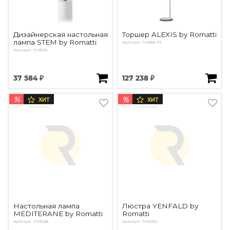
Дизайнерская настольная
Торшер ALEXIS by Romatti
лампа STEM by Romatti
Артикул: ТН388-F3
Артикул: TH3103
37 584 ₽
127 238 ₽
%
%
ХИТ
ХИТ
Настольная лампа
Люстра YENFALD by
MEDITERANE by Romatti
Romatti
Артикул: TH3028
Артикул: TH2004