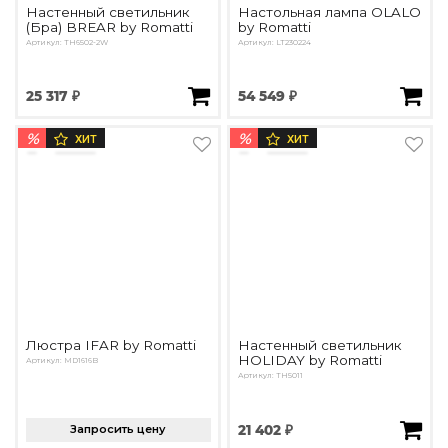
Настенный светильник
Настольная лампа OLALO
(Бра) BREAR by Romatti
by Romatti
Артикул: TH6502-2W
Артикул: LT230224
25 317 ₽
54 549 ₽
%
%
ХИТ
ХИТ
Люстра IFAR by Romatti
Настенный светильник
HOLIDAY by Romatti
Артикул: MD1616B
Артикул: TH5011
Запросить цену
21 402 ₽