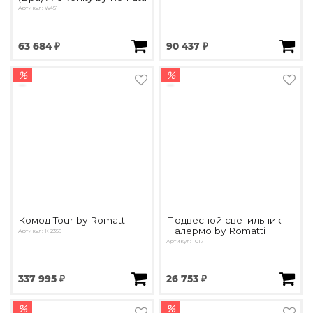
Артикул: W451
63 684 ₽
90 437 ₽
%
%
Комод Tour by Romatti
Подвесной светильник
Палермо by Romatti
Артикул: К 2356
Артикул: 1017
337 995 ₽
26 753 ₽
%
%