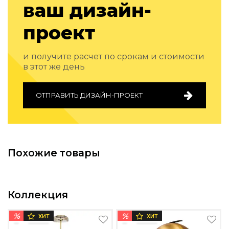
ваш дизайн-
Подбор, производство и комплектация по вашему диз
проект
Все категории товаров
Бренды
Реализованные проекты
и получите расчет по срокам и стоимости
в этот же день
ОТПРАВИТЬ ДИЗАЙН-ПРОЕКТ
Похожие товары
Коллекция
%
%
ХИТ
ХИТ