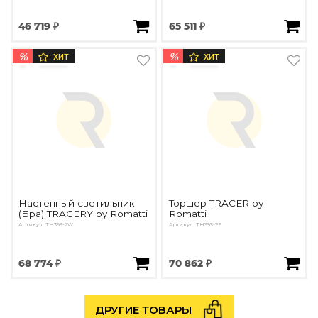
46 719 ₽
65 511 ₽
%
%
ХИТ
ХИТ
Настенный светильник
Торшер TRACER by
(Бра) TRACERY by Romatti
Romatti
Артикул: TH393-2W
Артикул: ТН393-2F
68 774 ₽
70 862 ₽
ДРУГИЕ ТОВАРЫ