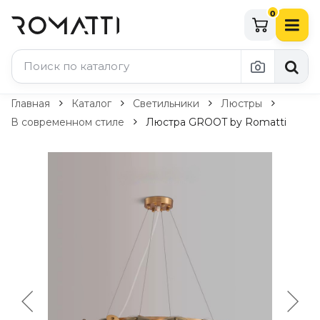
0
Каталог Romatti
Главная
Каталог
Светильники
Люстры
В современном стиле
Люстра GROOT by Romatti
Свет и освещение
По типу
Подвесные светильники
Люстры
Потолочные светильники
Бра и настенные светильники
Настольные лампы
Торшеры
Технический свет
Уличное освещение
Комплектующие