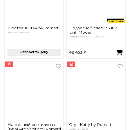
в наличии
Люстра KODA by Romatti
Подвесной светильник
Link Modern
Артикул: MD-8082
Артикул: MOD357PL-L20BS3K
Запросить цену
42 453 ₽
%
%
Настенный светильник
Стул Katty by Romatti
(Бра) Arc Vanity by Romatti
Артикул: 4 шт.-2