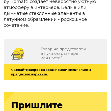
by Romatti создает невероятно уютную
Зеленые стены
атмосферу в интерьере. Белые или
Дизайнерские кальяны
дымчатые стеклянные элементы в
Подбор, производство и комплектация по вашему диз
латунном обрамлении - роскошное
Сантехника и инженерия
сочетание.
Дизайнерские ванны
Подбор, производство и комплектация по вашему диз
Отделка и ремонт
Товар не представлен
в нужном размере
Стены
или цвете?
Акустические панели
Сделайте запрос на заказ и наши специалисты
Стеновые декоративные панели
предложат варианты!
для террас
Террасные и фасадные системы
Биоклиматические перголы
Камень
Пришлите
Изделия из натурального мрамора и камня
Светящийся камень