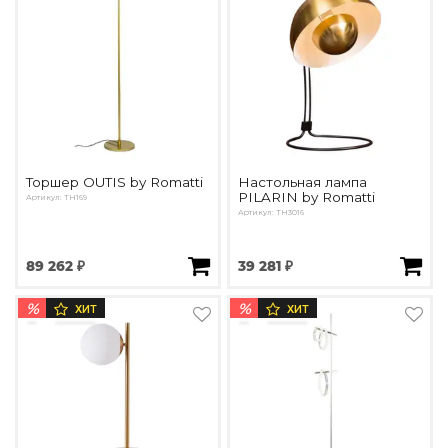
Торшер OUTIS by Romatti
Настольная лампа
PILARIN by Romatti
Артикул: TH169
Артикул: ТН3016
89 262 ₽
39 281 ₽
%
%
ХИТ
ХИТ