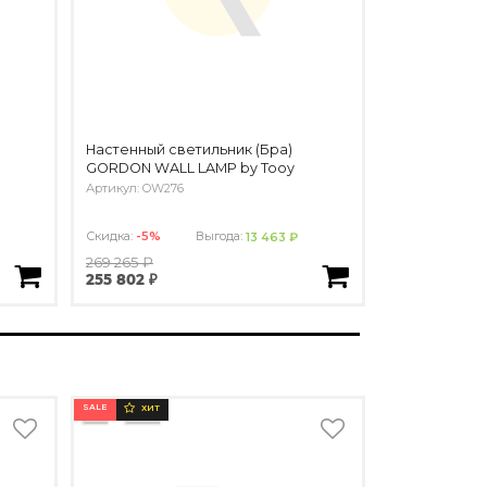
Настенный светильник (Бра)
GORDON WALL LAMP by Tooy
Артикул: OW276
Скидка:
-5%
Выгода:
13 463 ₽
269 265 ₽
255 802 ₽
SALE
ХИТ