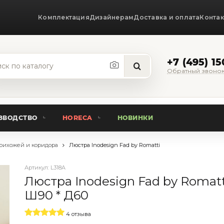
Комплектация
Дизайнерам
Доставка и оплата
Конта
+7 (495) 1
Обратный звоно
ЗВОДСТВО
HORECA
НОВИНКИ
рихожей и коридора
Люстра Inodesign Fad by Romatti
Артикул:
L318A
Люстра Inodesign Fad by Romatti
Ш90 * Д60
4 отзыва