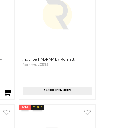
y
Люстра HADRAM by Romatti
Артикул: LC3365
Запросить цену
SALE
ХИТ