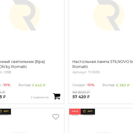
нный светильник (Бра)
Настольная лампа STILNOVO b
N by Romatti
Romatti
л: 3398
Артикул: TH3055
а:
-10%
Выгода:
Скидка:
-10%
Выгода:
5 640 ₽
6 380 ₽
5 ₽
63 800 ₽
5 ₽
57 420 ₽
2 варианта
SALE
ХИТ
ХИТ