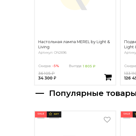
Настольная лампа MEREL by Light &
Подве
Living
Light 
Артикул: ON2696
Артику
Скидка:
-5%
Выгода:
Скидк
1 805 ₽
36 105 ₽
133 11
34 300 ₽
126 4
Популярные товар
SALE
SALE
ХИТ