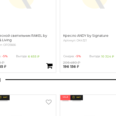
сной светильник RAKEL by
Кресло ANDY by Signature
& Living
Артикул: OK4321
л: OPD5666
а:
-5%
Выгода:
Скидка:
-5%
Выгода:
6 655 ₽
10 324 ₽
0 ₽
206 480 ₽
55 ₽
196 156 ₽
ы
SALE
ХИТ
ХИТ