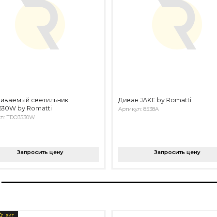
аиваемый светильник
Диван JAKE by Romatti
30W by Romatti
Артикул: 8538A
ул: TDO3530W
Запросить цену
Запросить цену
ХИТ