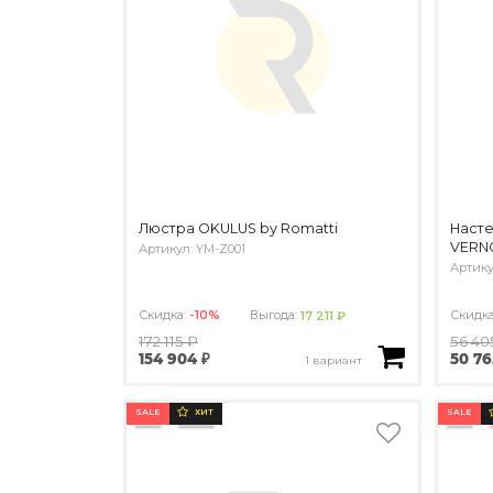
Люстра OKULUS by Romatti
Насте
VERNO
Артикул: YM-Z001
Артику
Скидка:
-10%
Выгода:
Скидк
17 211 ₽
172 115 ₽
56 40
154 904 ₽
50 76
1 вариант
SALE
SALE
ХИТ