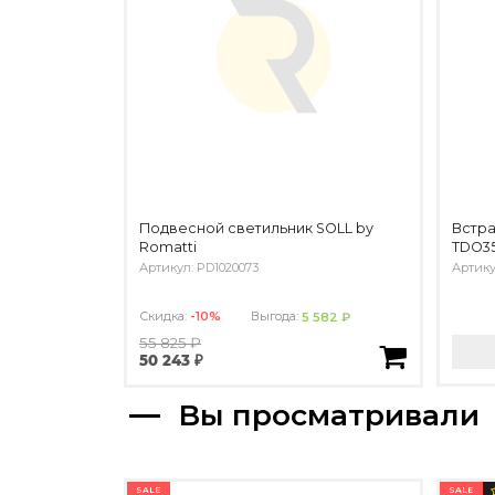
Подвесной светильник SOLL by
Встр
Romatti
TDO35
Артикул: PD1020073
Артик
Скидка:
-10%
Выгода:
5 582 ₽
55 825 ₽
50 243 ₽
Вы просматривали
SALE
SALE