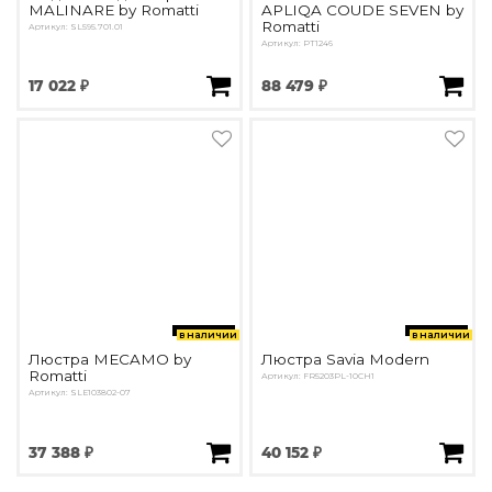
MALINARE by Romatti
APLIQA COUDE SEVEN by
Romatti
Артикул: SL595.701.01
Артикул: PT1246
17 022 ₽
88 479 ₽
в наличии
в наличии
Люстра MECAMO by
Люстра Savia Modern
Romatti
Артикул: FR5203PL-10CH1
Артикул: SLE103802-07
37 388 ₽
40 152 ₽