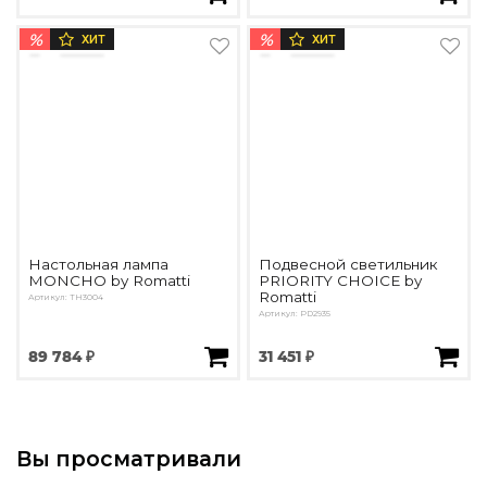
%
%
ХИТ
ХИТ
Настольная лампа
Подвесной светильник
MONCHO by Romatti
PRIORITY CHOICE by
Romatti
Артикул: ТН3004
Артикул: PD2935
89 784 ₽
31 451 ₽
Вы просматривали