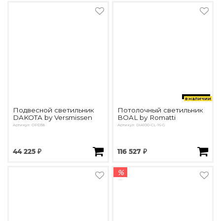
в наличии
Подвесной светильник
Потолочный светильник
DAKOTA by Versmissen
BOAL by Romatti
Артикул: OPD38
Артикул: DIA100-CL-16-G
44 225 ₽
116 527 ₽
%