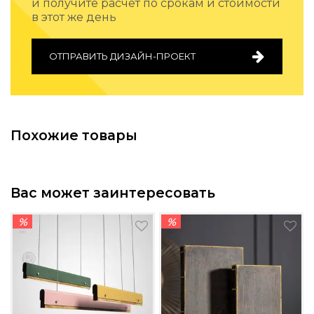
и получите расчет по срокам и стоимости
Подбор, производство и комплектация по вашему диз
в этот же день
Все категории товаров
Бренды
ОТПРАВИТЬ ДИЗАЙН-ПРОЕКТ
Реализованные проекты
Похожие товары
Вас может заинтересовать
%
%