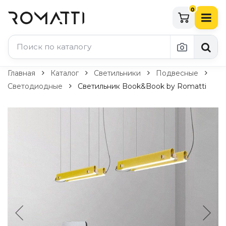
0
Каталог Romatti
Главная
Каталог
Светильники
Подвесные
Светодиодные
Светильник Book&Book by Romatti
Свет и освещение
По типу
Подвесные светильники
Люстры
Потолочные светильники
Бра и настенные светильники
Настольные лампы
Торшеры
Технический свет
Уличное освещение
Комплектующие