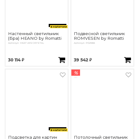
в наличии
Настенный светильник
Подвесной светильник
(Бра) HEANO by Romatti
ROMVESEN by Romatti
Артикул: HEAT AP2 CRYSTAL
Артикул: PD2988
30 114 ₽
39 542 ₽
%
в наличии
Подсветка для картин
Потолочный светильник