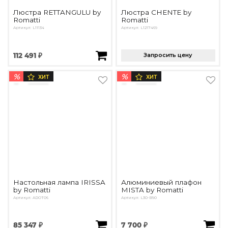
Люстра RETTANGULU by
Люстра CHENTE by
Romatti
Romatti
Артикул: L11134
Артикул: L1217469
112 491 ₽
Запросить цену
%
%
ХИТ
ХИТ
Настольная лампа IRISSA
Алюминиевый плафон
by Romatti
MISTA by Romatti
Артикул: ADOT06
Артикул: L30-B90
85 347 ₽
7 700 ₽