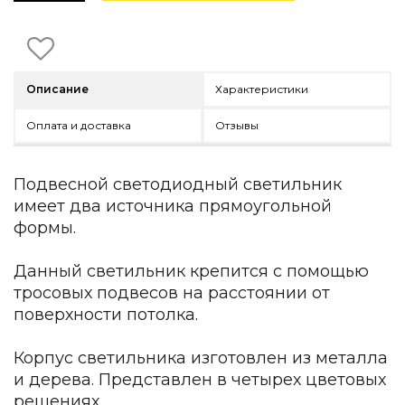
Детская мебель
Уличная и садовая мебель
Фитнес и wellness-оборудование
Коллекции
Описание
Характеристики
ROOM — Modern
INTERRA — Soft Modern
Оплата и доставка
Отзывы
ARTOPIA — Mid-Century
DAYZ — Ethno
Все коллекции мебели
Подвесной светодиодный светильник
имеет два источника прямоугольной
Подбор, производство и комплектация по вашему диз
формы.
Декор
Данный светильник крепится с помощью
По типу
тросовых подвесов на расстоянии от
поверхности потолка.
Для кухни
Предметы интерьера
Зеркала
Корпус светильника изготовлен из металла
Вентиляторы
и дерева. Представлен в четырех цветовых
Ковры
решениях.