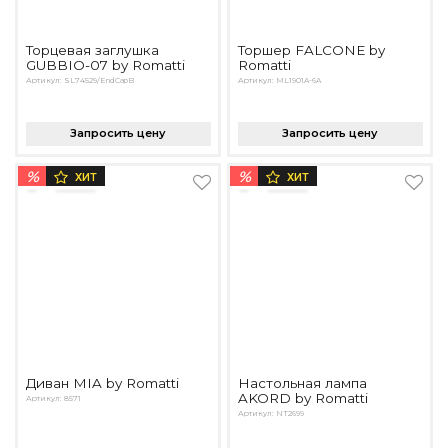
Торцевая заглушка
Торшер FALCONE by
GUBBIO-07 by Romatti
Romatti
Артикул: SL74529/EndCapB
Артикул: ML1901A-6A
Запросить цену
Запросить цену
%
%
ХИТ
ХИТ
Диван MIA by Romatti
Настольная лампа
AKORD by Romatti
Артикул: 8571
Артикул: NT2699