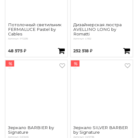
Потолочный светильник
Дизайнерская люстра
FERMALUCE Pastel by
AVELLINO LONG by
Cables
Romatti
Артикул: PT2235
Артикул: L1952
48 575 ₽
252 518 ₽
%
%
Зеркало BARBIER by
Зеркало SILVER BARBER
Signature
by Signature
Артикул: OZ3465
Артикул: OZ5738