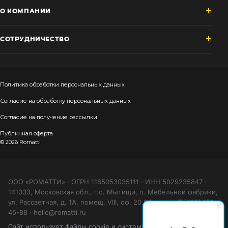
О КОМПАНИИ
СОТРУДНИЧЕСТВО
Политика обработки персональных данных
Согласие на обработку персональных данных
Согласие на получение рассылки
Публичная оферта
© 2026 Romatti
ООО «РОМАТТИ» · ОГРН 1185053035111 · ИНН 5029235847 ·
141033, Московская обл., г.о. Мытищи, п. Мебельной фабрики,
ул. Рассветная, д. 1А, помещ. VIII, оф. 20.04 · тел. +7 (495) 150-
45-88 · hello@romatti.ru
Сайт использует файлы cookie и систему аналитики (Яндекс