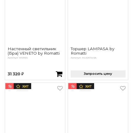
Настенный светильник
Торшер LAMPASA by
(Бра) VENETO by Romatti
Romatti
Артикул: W131519
Артикул: ML6067A-3A
31 320 ₽
Запросить цену
%
%
ХИТ
ХИТ