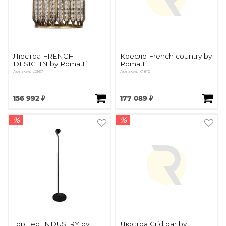
Подбор, производство и комплектация по вашему диз
Все категории товаров
Бренды
Реализованные проекты
Люстра FRENCH
Кресло French country by
DESIGHN by Romatti
Romatti
Артикул: L2937
Артикул: К1810
156 992 ₽
177 089 ₽
%
%
Торшер INDUSTRY by
Люстра Grid bar by