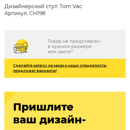
Детская мебель
Дизайнерский стул Tom Vac
Уличная и садовая мебель
Артикул. CH198
Фитнес и wellness-оборудование
Коллекции
ROOM — Modern
INTERRA — Soft Modern
Товар не представлен
ARTOPIA — Mid-Century
в нужном размере
или цвете?
DAYZ — Ethno
Все коллекции мебели
Сделайте запрос на заказ и наши специалисты
Подбор, производство и комплектация по вашему диз
предложат варианты!
Декор
По типу
Для кухни
Пришлите
Предметы интерьера
Зеркала
ваш дизайн-
Вентиляторы
Ковры