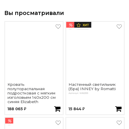
Вы просматривали
%
ХИТ
Кровать
Настенный светильник
полутораспальная
(Бра) INNEY by Romatti
подростковая с мягким
Артикул: WB2333
изголовьем 140х200 см
синяя Elizabeth
Артикул: DG-RF-F-BD006-140-Cab-25
188 065 ₽
15 844 ₽
%