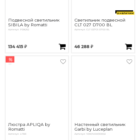
в наличии
Подвесной светильник
Светильник подвесной
SIBILA by Romatti
CLT 027 D700 BL
Артикул: PD8262
Артикул: CLT 027C6 D700 BL
134 415 ₽
46 288 ₽
%
Люстра APLIQA by
Настенный светильник
Romatti
Garbi by Luceplan
Артикул: L1183
Артикул: 1D90NAW00002